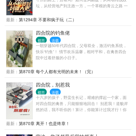
能去，江云市除外。去了，必被抓！”
坛，从经营地产到主政一方，一个草根的青云之路 一
个有点腹黑的普通人，一个智商在线，三观端正的小
人物，有着普通人该有的七情六欲，也有着做一番事
最新：
第1294章 不要和疯子玩（二）
业的野望。商海也好，政治也好，做一个能够守住良
知底线的人，就是最大的成功。
四合院的钓鱼佬
都市
连载
一朝穿越50年代四合院，父母双全，激活钓鱼系统，
快乐“钓鱼”！ 情节欢乐温馨，相对平和，在禽兽四合
院中过着舒服的小日子。
最新：
第870章 每个人都有光明的未来！（完）
四合院，别惹我
都市
连载
十六岁的孩子，野蛮生长记，艰难的撑起一个家，面
对四合院的禽兽，只能狠狠地回击！ 别惹我！道貌岸
然的话，我不听你的！算计，你能算计过我才行！你
敢咒我家，我就揍你大孙子！ 傻柱，你是打不过我
的，别丢人了！
最新：
第870章 离开！也是终章！