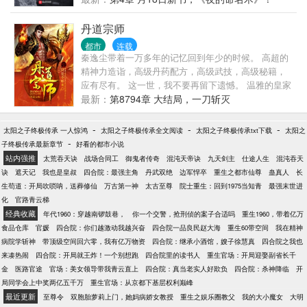
我的悲哀，成为这个时代的悲哀。 这次是一个新的故
事。 浩劫余生，终见光明。
丹道宗师
都市
连载
秦逸尘带着一万多年的记忆回到年少的时候。 高超的
精神力造诣，高级丹药配方，高级武技，高级秘籍，
应有尽有。 这一世，我不要再留下遗憾。 温雅的皇家
公主，刁蛮任性的魔女，圣洁冰冷的神女，一一与他
最新：
第8794章 大结局，一刀斩灭
发生交集。 各位书友要是觉得《丹道宗师》还不错的
话请不要忘记向您QQ群和微博里的朋友推荐哦！
-
-
-
太阳之子终极传承 一人惊鸿
太阳之子终极传承全文阅读
太阳之子终极传承txt下载
太阳之
-
子终极传承最新章节
好看的都市小说
站内强推
太荒吞天诀
战场合同工
御鬼者传奇
混沌天帝诀
九天剑主
仕途人生
混沌吞天
诀
遮天记
我也是皇叔
四合院：最强主角
丹武双绝
边军悍卒
重生之都市仙尊
蛊真人
长
生苟道：开局吹唢呐，送葬修仙
万古第一神
太古至尊
院士重生：回到1975当知青
最强末世进
化
官路青云梯
经典收藏
年代1960：穿越南锣鼓巷，
你一个交警，抢刑侦的案子合适吗
重生1960，带着亿万
食品仓库
官媛
四合院：你们越激动我越兴奋
四合院一品良民赵大海
重生60带空间
我在精神
病院学斩神
带顶级空间回六零，我有亿万物资
四合院：继承小酒馆，嫂子徐慧真
四合院之我也
来凑热闹
四合院：开局就王炸！一个别想跑
四合院里的读书人
重生官场：开局迎娶副省长千
金
医路官途
官场：美女领导带我青云直上
四合院：真当老实人好欺负
四合院：杀神降临
开
局同学会上中奖两亿五千万
重生官场：从京都下基层权利巅峰
最近更新
至尊令
双胞胎萝莉上门，她妈病娇女教授
重生之娱乐圈教父
我的大小魔女
大明