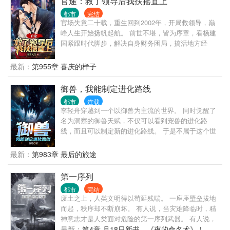
官途：救了领导后我扶摇直上
都市
完结
官场失意二十载，重生回到2002年，开局救领导，巅
峰人生开始扬帆起航。 前世不堪，皆为序章，看杨建
国紧跟时代脚步，解决自身财务困局，搞活地方经
济、发展小城工业、解决农民工就业... 家事国事天下
事，事事顺心，
最新：
第955章 喜庆的样子
御兽，我能制定进化路线
都市
连载
李轻舟穿越到一个以御兽为主流的世界。 同时觉醒了
名为洞察的御兽天赋，不仅可以看到宠兽的进化路
线，而且可以制定新的进化路线。 于是不属于这个世
界的宠兽纷纷被制定出来。 长着九条尾巴的狐狸，腾
云驾雾、金刚不坏的猴子，开眼为昼、闭眼为夜的奇
最新：
第983章 最后的旅途
异蛇类生物， 能化身大鱼又能变换为大鸟的巨大生
物........ 人们纷纷震惊，这都是些什么生物，没见过
第一序列
啊！ 深渊中的怪物们纷纷开口:来来来，你们来当怪
都市
完结
物，我们没你们变态啊。
废土之上，人类文明得以苟延残喘。 一座座壁垒拔地
而起，秩序却不断崩坏。 有人说，当灾难降临时，精
神意志才是人类面对危险的第一序列武器。 有人说，
不要让时代的悲哀，成为你的悲哀。 有人说，我要让
最新：
第4章 月18日新书，《夜的命名术》！