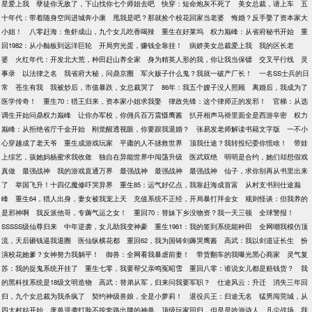
星爱上我
孽徒你无敌了，下山找你七个师姐去吧
快穿：短命炮灰不死了
美女总裁，请上车
五
十年代：带着随身空间进城奔小康
甩我是吧？那就捡个校花回家当老婆
悔婚？反手娶了资本家大
小姐！
八零赶海：鱼虾成山，九个女儿吃香喝辣
重生在好莱坞
权力巅峰：从省府秘书开始
重
回1982：从小舢板到远洋巨轮
开局穷光蛋，赚钱全靠挂！
病娇美女总裁爱上我
我的区长老
婆
火红年代：开发北大荒，种田赶山养全家
身为精英人形的我，你让我当保镖
交叉平行线
灵
事录
以法律之名
我省府大秘，问鼎京圈
军火贩子什么鬼？我就一破产厂长！
一名SS士兵的日
常
苍生有我
我被炒后，市值暴跌，女总裁哭了
86年：我五个嫂子没人照顾
离婚后，我成为了
医学传奇！
重生70：猎王归来，资本家小姐求我娶
律政先锋：这个律师正的发邪！
官梯：从选
调生开始问鼎权力巅峰
让你办军校，你佣兵百万震慑鹰酱
扒开相声马褂里面全是西游辛密
权力
巅峰：从拒绝省厅千金开始
刚觉醒透视眼，你要跟我退婚？
张易发老师解读书籍文字版
一不小
心穿越成了老天爷
重生成游戏玩家
平庸的人不拯救世界
顶我仕途？我转投纪委你慌啥！
带娃
上综艺，孩她妈杨蜜求我收敛
独自在异能世界中闯荡升级
医武双绝
明明是合约，她们却想假戏
真做
最强战神
我的游戏直通万界
最强战神
最强战神
最强战神
仙子，求你别再从书里出来
了
举国飞升！十四亿魔修吓哭异界
重生85：运气好亿点，我靠赶海成首富
从村支书到仕途巅
峰
重生64，猎人出身，妻女被我宠上天
充值系统不正经，开局暴打拜金女
规则怪谈：但我养的
是邪神啊
我反派他哥，专薅气运之女！
重回70：替妹下乡没物资？我一天三顿
全球警报！
SSSSS级仙尊归来
中年逆袭，女儿助我变神豪
重生1961：我的签到系统能种田
全网嘲我模仿顶
流，天后砸钱逼我退圈
医仙纵横花都
重回62，我为国铸剑薅哭鹰酱
高武：我以剑道证长生
扮
演校花她爹？女神努力我躺平！
御兽：全网看我暴虐前妻！
带货翻车的我曝光黑心商家
灵气复
苏：我的捉鬼系统开挂了
重生七零，我要帮父亲鸣冤昭雪
重回八零：谁说女儿都是赔钱货？
我
的黑科技系统是18级文明造物
高武：替弟从军，归来问我要军职？
仕途风云：升迁
消失三年回
归，九个女总裁为我杀疯了
契约神级兽娘，全是小萝莉！
退役兵王：归途无名
猛男闯莞城，从
四大村姑开始
废兽逆袭打脸不按套路出牌的神兽
顶级玩家回归，但是是吟游诗人
凡尘战场
我