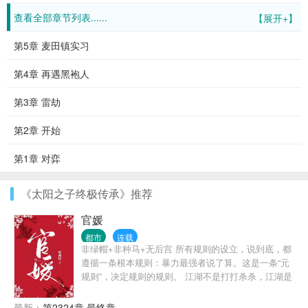
查看全部章节列表......
【展开+】
第5章 麦田镇实习
第4章 再遇黑袍人
第3章 雷劫
第2章 开始
第1章 对弈
《太阳之子终极传承》推荐
官媛
都市
连载
非绿帽+非种马+无后宫 所有规则的设立，说到底，都
遵循一条根本规则：暴力最强者说了算。这是一条“元
规则”，决定规则的规则。 江湖不是打打杀杀，江湖是
人情世故，官场更是如此。 陈勃因为一个不能不还的
人情，误入了一个无解的棋局。 他以为自己要在监狱
最新：
第2324章 最终章