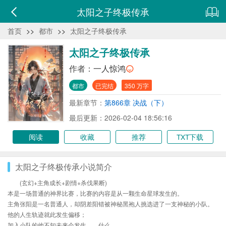
太阳之子终极传承
首页
>>
都市
>>
太阳之子终极传承
太阳之子终极传承
作者：
一人惊鸿
都市
已完结
350 万字
最新章节：
第866章 决战（下）
最后更新：2026-02-04 18:56:16
阅读
收藏
推荐
TXT下载
太阳之子终极传承小说简介
(玄幻+主角成长+剧情+杀伐果断)
本是一场普通的神界比赛，比赛的内容是从一颗生命星球发生的。
主角张阳是一名普通人，却阴差阳错被神秘黑袍人挑选进了一支神秘的小队。
他的人生轨迹就此发生偏移；
加入小队的他不知未来会发生……什么。