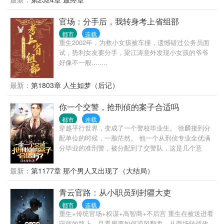
里呆一辈子，没想到在破局的过程中，自己从棋子变
成了对弈人。
官场：分手后，我转身考上省组部
都市
连载
重生2002年，为救小女孩被车撞，遗憾错过公务员面
试，势利女友要分手，梁江涛意外发现小女孩的爷爷
好像不一般........
最新：
第1803章 人生如梦（后记）
你一个交警，抢刑侦的案子合适吗
都市
连载
穿越平行世界，变成了一个警校毕业生。 徐麟接到分
配单位的时候，一脸茫然。 他一个从刑侦专业全优满
分毕业的准刑警，被分配到了交警队，这是几个意
思？ 不让我干刑侦是吧？ 那好办，我交警也是可以抢
刑侦的活儿的。 上班第一天，连抓7个惯偷，1个绑架
最新：
第1177章 那个男人又出现了（大结局）
杀人犯。 第二天，抓捕一个B通。 第三天，挖出了隐
藏10年的惊天大案主犯。 第四天…… 交警大队队
青云官路：从小职员到封疆大吏
长：“祖宗，咱是交警，你咋天天往刑侦那边送人？”
都市
连载
局长：“谁？谁让徐麟去交警队的，给老子站出来。彻
重生+传统官场+权谋+高智商+不后宫 重生在被送进看
查，一撸到底！” 罪犯之中流传着一个传说，“哪里都
守所的路上，且看周严如何逆风翻盘，从商场转战政