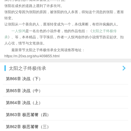
张阳在成长的道路上遇到了许多坎坷。
张阳的父母因为张阳的原因，被张阳的仇人杀害，得知这个消息的张阳，逐渐
转变。
让张阳从一个善良的人，逐渐转变成为一个，杀伐果断，有些许疯癫的人。
一人惊鸿
是一名出色的小说作者，他的作品包括：《
太阳之子终极传
承
》、等，本本精品，字字珠玑，作者一人惊鸿创作的小说情节跌宕起伏、扣
人心弦，情节与文笔俱佳。
最新章节太阳之子终极传承全文阅读推荐地址：
https://m.20xs.org/shu/409855.html
太阳之子终极传承
第866章 决战（下）
第865章 决战（中）
第864章 决战（上）
第863章 极恶饕餮（四）
第862章 极恶饕餮（三）