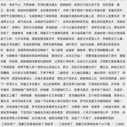
开挂
来岁千山
万界食铺：开局红楼当孤女
奶娘娇软，权贵们只想父凭子贵
东宫宠妾
裁
玉
度今朝
崽崽铃铛通两界，全村逃荒有救了
冲喜丫鬟不圆房？病骨少爷急红眼
穿越灾荒年，
我带千亿物资救女儿
当咸鱼绑定了厨神系统
谁说她不能靠科举位极人臣
掌司大人宠妻实录
穿
成秀才之女
福气包出逃，全家的气运我夺了！
女帝从签到种田开始
重生回到选秀当天，安陵容
杀疯了
误青灯
穿到大汉搞基建
穿成奶娘，一不小心被全府娇宠了
清穿宫女要上位，禁欲四爷
沦陷了
错嫁春色
劝爹入赘，我被五个大佬继兄团宠
表小姐高嫁了吗
流放岭南？我在大唐搞菜
篮子工程
七天后穿越，我提前囤货躲灾年
和堂姐换亲后，被状元夫君宠上天
作精恶女万人嫌，
疯批王爷追妻忙
穿成农家悍媳，我带全家吃饱饭
袖中凤刃
说好当奶娘，谁料满京权贵皆发
狂
换亲后，肩祧两房的权臣后悔疯了
朱门画骨
金媒娇
嫁纨绔，重生主母掀翻国公府
厨
香
分家断亲？我靠签到系统种田致富
最强女官，从坊正开始！
强娶宿敌后他变成了娇夫
胭脂
词案
夺臣妻，娇娇被阴湿暴君红眼轻哄
父母双亡考科举，女状元六元及第
大明郡主被直播后成
了举国团宠
他带平妻入府？我转头认亲成公主
郡主，百姓又给您建生祠了
重生后，财迷王妃只
想赚钱
古代老太当群演爆红，不孝子悔哭
二嫁皇叔
夫人她以德服人
嫡女风华：名冠天下
靖
周旧书
团宠幼崽被读心，京城大佬追着宠
禁欲太子尝欢后，娇娇揣崽上位
你封后我死遁，追到
下一世哭什么
穿越之本宫最大
挖山珍收野味，通过异界大搞代购
只得徐妃半面妆
共寻春
灾
年被休，我用购物广场养后宫
扶细腰
五代硬核打工人
贬妻为妾后，侯爷绿了他自己
共感后，
摄政王上瘾了
锦绣福妻
程姑娘她今日又来报案了
冒充嫡姐养鱼，五个权臣为我疯魔
替身夫人
重生后，侯爷开始争又抢
流放？可全村每人每天给我十文钱
穿书后克妻王爷被我拿捏
两眼一
睁，没有谈情只有说案
穿书后把反派暴君当太监养了
大雍第一纨绔
炊梨香
小奶娘太香软，疯
批权贵争喊娘
下堂弃妇？她被全京城大佬争着宠
穿到清朝后，八爷天天偷听我心声
灾荒年，农
家崽崽带家人吃香喝辣
全京城大佬，都想当我裙下臣
流放了？不装了，全家都要听我的
-
-
三叔别考了，我爹已经黄袍加身了 猫抓草
三叔别考了，我爹已经黄袍加身了txt下载
三叔别