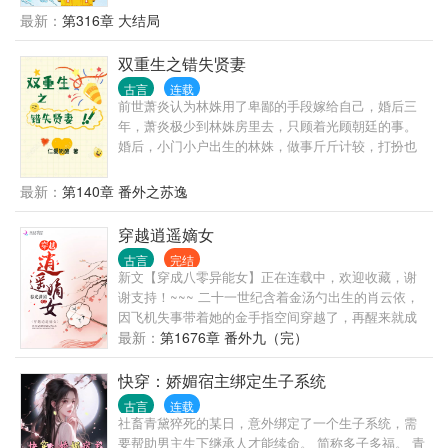
辈上山打猎，捡到大灵芝，解了家里的燃眉之急。 出
最新：
第316章 大结局
生半年，父亲金榜题名被钦点为探花，光宗耀祖。为
官后，更是在小乖宝的护佑下，先后种出亩产数千斤
双重生之错失贤妻
的高产新粮种，轰动天下。一路顺风顺水，步步高
古言
连载
升。 众勋贵大佬看着在帝王面前，不着痕迹给亲爹邀
前世萧炎认为林姝用了卑鄙的手段嫁给自己，婚后三
功捞好处的蒋禹清，再看看自家那群只会争风吃醋的
年，萧炎极少到林姝房里去，只顾着光顾朝廷的事。
嫡女庶女，羡慕的眼泪从嘴角流下来。 躺赢的蒋爹弱
婚后，小门小户出生的林姝，做事斤斤计较，打扮也
弱的举手：我说真不是我教的，你们信吗？ 众大佬：
十分朴素，就连出门参加宴会穿的还是三年前自己母
阿呸...... 眼看着小姑娘越来越出色，引的一众狂风浪
亲给她准备的那套服饰，害得自己在同僚面前丢尽了
最新：
第140章 番外之苏逸
蝶争相扑来，某太子彻底怒了，剑锋横扫之处，血流
脸面。 看着自己不尽人意的婚后生活，萧炎想着，若
成河：孤养大的花，尔敢！
是当初听母亲的话，娶了母亲表妹的女儿王静璇多
穿越逍遥嫡女
好，王静璇成亲后每天都打扮的光鲜亮丽，她丈夫带
古言
完结
着出门都十分有排场。 重生在遇到林姝之前，萧炎没
新文【穿成八零异能女】正在连载中，欢迎收藏，谢
有去参加那场宴会，也就没有遇到林姝，但他不知道
谢支持！~~~ 二十一世纪含着金汤勺出生的肖云依，
的是，与他一同没有参加宴会的人还有林姝。 重生后
因飞机失事带着她的金手指空间穿越了，再醒来就成
萧炎连忙答应自己母亲的要求，娶了王静璇，本以为
了架空世界龙腾国淮阳侯府二房嫡女展云依。 因三年
最新：
第1676章 番外九（完）
这一生会有所不同，没想到婚后生活更不尽人意，自
前父亲带着弟弟出去办事，回府途中因管闲事把仅七
己脑海里时时刻刻都想着林姝。 知道林姝嫁给朝廷新
岁的嫡子丢失，从此夫妻成陌路。 母亲终是油尽灯
快穿：娇媚宿主绑定生子系统
贵后，萧炎疯了，展开一系列手段，只为得到林姝。
枯，在生命的最后为女儿拼尽全力安排后路，然亲爹
“国公爷，求您放过我和我夫君。”林姝跪在萧炎面前，
古言
连载
无颜面对嫡女，干脆不管不问。 大房伯娘母女除了算
社畜青黛猝死的某日，意外绑定了一个生子系统，需
磕着头。 “我放过你，谁又来放过我？”萧炎眼眶微
计她已定婚未婚夫也就算了，还想跟二房姨娘合伙算
要帮助男主生下继承人才能续命。 简称多子多福。 青
红，歇斯底里地说。