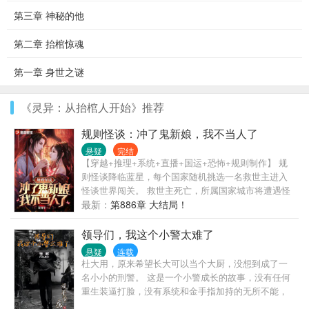
第三章 神秘的他
第二章 抬棺惊魂
第一章 身世之谜
《灵异：从抬棺人开始》推荐
规则怪谈：冲了鬼新娘，我不当人了
悬疑
完结
【穿越+推理+系统+直播+国运+恐怖+规则制作】 规
则怪谈降临蓝星，每个国家随机挑选一名救世主进入
怪谈世界闯关。 救世主死亡，所属国家城市将遭遇怪
谈侵袭。 赵羽被选中龙国代表，开局便是历代最高难
最新：
第886章 大结局！
度规则副本【鬼新娘】。 1、你是一个儒雅的读书人，
不要失去你的风度让新娘失望！ 2、请每日辰时三刻亲
领导们，我这个小警太难了
自帮新娘梳头！ …… 8、新娘很喜欢你，你也很喜欢
悬疑
连载
新娘，请给新娘一个完美的婚礼！ 必死的结局？赢家
杜大用，原来希望长大可以当个大厨，没想到成了一
系统启动！ 理智恢复，通关秘籍，干翻全球！ 当别人
名小小的刑警。 这是一个小警成长的故事，没有任何
还在送死的路上受苦，赵羽已经看着床上的鬼新娘露
重生装逼打脸，没有系统和金手指加持的无所不能，
出笑容。 “只有规则才能对抗规则，同志们，我不当人
也没有穿越异世的扯淡。 这里只有战友之间的搞笑和