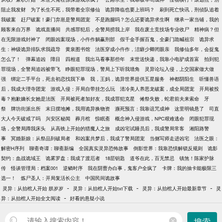
阻止我发财
为了长生不死，我带着全宗修仙
诡异降临也要上班吗？
刷到死亡快讯，刑侦队追着
我破案
赶尸破案！豪门弃崽是警局团宠
不是跑腿吗？怎么还要诡异求生啊
继承一家当铺，我的
顾客来自万界
诡戏直播间
共感罪犯后，全警局捞我上岸
我在废土竞技场专业收尸
精神病？但
在无限游戏封神了
闭眼凶案现场，小仵作躺赢刑部
假千金手握百鬼，全豪门跪喊祖宗
诡异求
生：神级诡异排队求我疏导
黄泉图书馆
法医穿成小仵作，洁癖少卿闭眼亲
我修仙多年，会捉鬼
怎么了！
弹幕追凶
障目
四相道
我出马看事那些年
末世送快递，我靠小电驴成首富
拍到犯
罪现场，全警局追凶被带飞
睁眼犯罪现场，警局上下听我墙角
灵异论坛入侵，上交国家做大做
强
绑定二手平台，死去初恋找我下单
我，王妈，诡异世界提供五星服务
神都阴阳生
听懂兽语
后，我成大理寺团宠
游戏入侵：开局自带挂怎么玩
清冷美人养恶龙破案，成全局团宠
开局被投
毒？抱歉嫡长女她是法医
开局被死者加好友，我成罪犯克星
傩祭失败，蛇君前夫来索命
牙
祭
牌坊街派出所
末日摆地摊，我用诡异换物资
濒死预言：我靠诅咒成神
这里明镜悬了
司直
大人今天破戒了吗
兴安区秘闻
葬月棺
惊眠斋
概念神入侵游戏，NPC艰难逃命
闭眼犯罪现
场，全警局蹲我床头
从高铁上开始的猎魔人之旅
成凶宅试睡员后，我成警局常客
湘阳路警
事
冥婚新娘：从祭品到破局者
和凶案共梦后，我成了警局团宠
当侧写师走进凶宅
法医之眼：
解密H序列
聊斋奇谭：聊斋新编
全国真实灵异恐怖故事
倒影世界：我靠恐惧解锁反规则
诡影
契约：血战诡域王
诡雾罗盘：我成了渡厄者
18层钥匙
道爷在此，百无禁忌
镇煞！陈家护脉
传
怪谈管理局：档案001
逆鳞时序
我在阴曹办白事，鬼客户全疯了
卡牌：我的抽卡能极限三
选一！
炼尸圣人：开局复活长公主
中国民间诡故事
-
-
-
灵异：从抬棺人开始 朕岁岁
灵异：从抬棺人开始txt下载
灵异：从抬棺人开始最新章节
灵
-
异：从抬棺人开始全文阅读
好看的悬疑小说
搜索