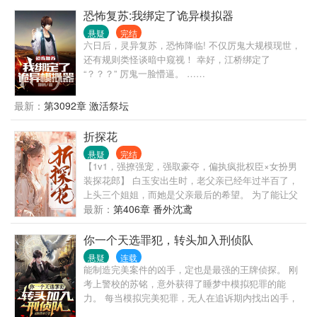
景都在民国时代的特殊职业与人物。 同时，还有一个
恐怖复苏:我绑定了诡异模拟器
跟在他身后，嘎嘎乱杀的张起灵。
悬疑
完结
六日后，灵异复苏，恐怖降临! 不仅厉鬼大规模现世，
还有规则类怪谈暗中窥视！ 幸好，江桥绑定了
“？？？” 厉鬼一脸懵逼。 ……
最新：
第3092章 激活祭坛
折探花
悬疑
完结
【1v1，强撩强宠，强取豪夺，偏执疯批权臣×女扮男
装探花郎】 白玉安出生时，老父亲已经年过半百了，
上头三个姐姐，而她是父亲最后的希望。 为了能让父
亲没有遗憾，母亲将她从小当作了男子，成了家里的
最新：
第406章 番外沈鸢
独苗苗。 高中探花那年，白玉安站在登高楼上，凭栏
了望着京城烟云，已做好将一生都献于朝廷。 而隔江
你一个天选罪犯，转头加入刑侦队
立于窗前对望的年轻权臣沈珏，却早已蛰伏在了暗
悬疑
连载
处，隐秘的窥探着那清正风雅下的媚色。 他要折了她
能制造完美案件的凶手，定也是最强的王牌侦探。 刚
的傲骨，要让那白衣雅正的探花郎，心甘情愿的承
考上警校的苏铭，意外获得了睡梦中模拟犯罪的能
欢。 即便是不心甘情愿，他也有耐心一寸寸击溃她的
力。 每当模拟完美犯罪，无人在追诉期内找出凶手，
防线，让她不得不成为他的掌中笼雀，承受他的肆意
便可获得在犯罪中所使用的各种技能。 模拟完美犯罪