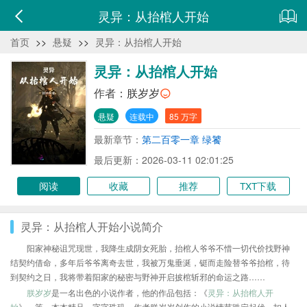
灵异：从抬棺人开始
首页
>>
悬疑
>>
灵异：从抬棺人开始
灵异：从抬棺人开始
作者：
朕岁岁
悬疑
连载中
85 万字
最新章节：
第二百零一章 绿饕
最后更新：2026-03-11 02:01:25
阅读
收藏
推荐
TXT下载
灵异：从抬棺人开始小说简介
阳家神秘诅咒现世，我降生成阴女死胎，抬棺人爷爷不惜一切代价找野神
结契约借命，多年后爷爷离奇去世，我被万鬼垂涎，铤而走险替爷爷抬棺，待
到契约之日，我将带着阳家的秘密与野神开启披棺斩邪的命运之路……
朕岁岁
是一名出色的小说作者，他的作品包括：《
灵异：从抬棺人开
始
》、等，本本精品，字字珠玑，作者朕岁岁创作的小说情节跌宕起伏、扣人