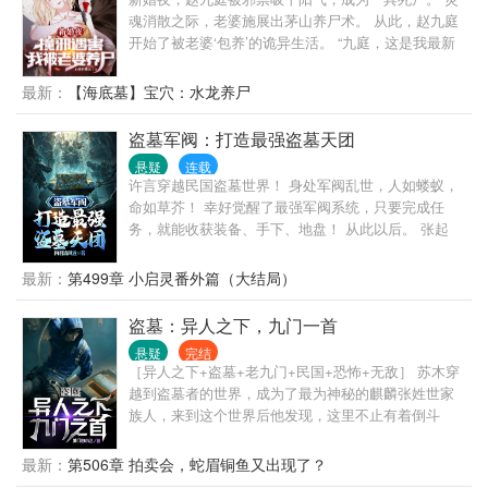
魂消散之际，老婆施展出茅山养尸术。 从此，赵九庭
开始了被老婆‘包养’的诡异生活。 “九庭，这是我最新
调配的养尸灵液，喝了它，你就能变成飞尸了。” “九
庭，这是我为你精选的豪宅，千年古墓。” “九庭，你
最新：
【海底墓】宝穴：水龙养尸
已经成为传说中的旱魃了，我们圆房吧！” …… 僵
尸、毛僵、行尸、不化骨、血尸、灵尸、飞尸、尸
盗墓军阀：打造最强盗墓天团
仙、旱魃……越变越强！ 他，已然是大恐怖。 ……
悬疑
连载
许言穿越民国盗墓世界！ 身处军阀乱世，人如蝼蚁，
命如草芥！ 幸好觉醒了最强军阀系统，只要完成任
务，就能收获装备、手下、地盘！ 从此以后。 张起
山：九门当以言爷为尊！ 黑背老六：我这条命，就交
给言爷了。 尹心月：不要叫我大小姐，叫我许夫
最新：
第499章 小启灵番外篇（大结局）
人…… 岳绮萝：许言，我牙疼！ 丫头：大帅，我……
想做你的九姨太。 除此外，还有九门八派，南北卸
盗墓：异人之下，九门一首
岭，五大水魈家族…… （喜欢单女主和无女主的慎
悬疑
完结
入，不喜勿喷......）
［异人之下+盗墓+老九门+民国+恐怖+无敌］ 苏木穿
越到盗墓者的世界，成为了最为神秘的麒麟张姓世家
族人，来到这个世界后他发现，这里不止有着倒斗
界‘九门提督老九门’，有着摸金四派的‘摸金校尉，搬山
道人，发丘天官，卸岭力士’，还有着‘三江水魃’‘龙虎
最新：
第506章 拍卖会，蛇眉铜鱼又出现了？
山天师府’‘黄河河兵’‘河神’‘岳绮罗’‘张少帅’等，一众背