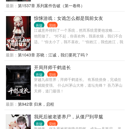
了！！！”
温情，有着些许的青涩的恋情，有着父慈子孝的亲
最新：
第1537章 系列案件告破（第一卷终）
情，有着调皮的领导，无厘头的同事。 小警杜大用有
着不错的观察力，不错的逻辑思维能力，不错的判断
惊悚游戏：女诡怎么都是我前女友
力，不错的想象力，面对案件百折不挠，从细微处入
悬疑
完结
手，从纷乱中抽丝剥茧，将一个个案件慢慢侦破。 没
江诚意外得到了一个系统，然而系统需要他攻略……
有那些所谓的玄乎和悬乎，从头到尾的又臭又长，只
他照做了。 “对不起，你喜欢狗，我喜欢猫，我们不合
有一颗真正对刑警这个职业的尊重和敬畏之心。 作者
适。” “你太小了，我不喜欢。” “你姓江，我也姓江，我
开篇写的有些青涩，后期写的稍微好点儿了，可以先
们村不允许同姓结婚。” 然而，当江诚全部攻略成功的
看评论再看书，如果还不满意，那也是我的错。
时候，以前攻略的女生都因各种意外而去世。 然而，
最新：
第1043章 苏晓：江诚，我们要死了吗？
等他全部攻略成功以后，系统彻底消失了，直到诡异
复苏，惊悚游戏降临世间…… "听闻封魂村的那位嫁衣
开局拜师千鹤道长
诡王美艳绝伦。" "听说江城的红衣诡王特别漂亮。" 江
悬疑
完结
诚懵了，他好像都认识？
穿越九叔世界，拜师千鹤道长。 有系统傍身，完成任
务就能变强。 什么叫茅山大将，道坛先锋？ 吾乃茅山
天师，道门最强！
最新：
第942章 归来，启程
我死后被老婆养尸，从僵尸到旱魃
悬疑
完结
新婚夜，赵九庭被邪祟吸干阳气，成为一具死尸。 灵