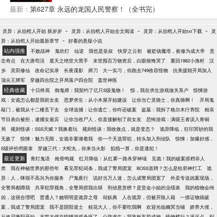
宠爱。
十万次，获得无数技能。 本应成为头号罪犯的苏铭，
最新：
第627章 永远的龙国人民警察！（全书完）
毕业后转身加入刑侦大队。 所有案件在其眼中，如同
小儿科般错漏百出，一个简单的细节漏洞都能直指罪
-
-
-
灵异：从抬棺人开始 朕岁岁
灵异：从抬棺人开始全文阅读
灵异：从抬棺人开始txt下载
灵
犯！ 随着接连破获众人眼中的完美犯罪和多年悬案，
-
异：从抬棺人开始最新章节
好看的悬疑小说
全国惊呼苏铭为真正的王牌侦探。 一等功胸前都挂不
站内强推
不败战神
鬼吹灯
仙逆
我也是皇叔
快穿之云初
被贬镇魔塔，捡修为成大帝
意
上，警衔短时间内五连跳。 当罪犯？不可能的！ 不如
念奇点
在大唐苟活
遮天之绝世大黑手
末世囤百万物资后，白眼狼悔哭了
重回1982小渔村
汉
当个刑警轻松破案，功成名就！！！
乡
灵田修仙
改命记实录
长夜谍影
师刀
大一实习，你跑去749收容怪物
抗美援朝开局加入
顶尖王牌军
穿越四合院之开局落户四合院
盖世神医
经典收藏
十日终焉
御鬼师：我契约了亿只S级鬼物！
惊，我在求生游戏做关系户
惊悚游
戏：女诡怎么都是我前女友
恶梦求生：从小木屋开始建设
让你当亡灵骑士，你真骑啊！
开局鬼
敲门，被我从十二楼丢下去
全球追捕：让你逃亡，你咋还破案
盗墓：我拆了格尔木疗养院
相亲
节目表白被拒，逮捕女嘉宾
让你当收尸人，你直接解刨了前女友
恐怖游戏：满级王者误入青铜
局
规则怪谈：SSS天赋？我换着玩
规则怪谈：我收敛点，就是变态？
诡异降临，狂印冥钞的我
无敌了
惊悚：魅力无限，女诡非要缠着我
你一个天选罪犯，转头加入刑侦队
惊悚：加爆好感，
S级评价闭眼拿
穿越三代：大蛇丸，你来当火影
掐指一算，你是逃犯！
最近更新
青灯鬼语
殓骨鸣规
红月降临：从红雾一路杀穿神域
见诡！我的破案搭档非人
类
我在神秘世界的那些年
看见罪犯词条，我成了警局团宠
BOSS直聘？怎么是给邪神打工
诡
异：人，咪很不高兴为你服务
尸鬼夜行
说好当万人迷，怎么成警局团宠了
外卖专送凶案现场，
全警局都蹲我
共享犯罪视角，全警局捞我出狱
刑侦悬赏榜？是赏金小姐的业绩表
我的植物会缉
凶，这很合理吧
普通人？她明明是诡异之母
却妖典
人在诡异，但被开除人籍
一摸证物就破
案，我成了警局团宠
我不是阴阳道士
校花大人，你不要吃我啊
欢迎光临幽冥当铺
娇养大佬，
从收尸兼职开始
末世大佬在惊悚游戏杀疯了
公路求生：我靠板车苟成神
怪物横行？滚远点，别