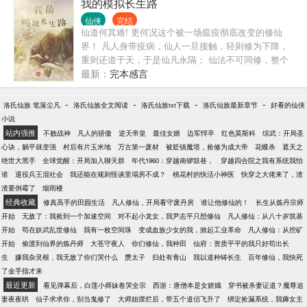
全订截图）
我的模拟长生路
仙侠
完结
仙道何其难! 更何况这个被一场瘟疫彻底改变的修仙
界！ 凡人身带疫病，仙人一旦接触，轻则修为下降，
重则还道于天，于是仙凡永隔； 仙法不可同修，整个
修仙界成为了一个巨大的黑暗森林； …… 李凡穿越而
最新：
完本感言
来，虽有雄心万丈，却只能于凡尘中打滚，蹉跎一
生。 好在临终之时终于觉醒异宝，能够化真为假，将
-
-
-
-
洛氏仙族 笔落尘凡
洛氏仙族全文阅读
洛氏仙族txt下载
洛氏仙族最新章节
好看的仙侠
真实的人生转为黄粱一梦，重回刚穿越之时！ 于是，
小说
李凡开始了他的漫漫长生路！ 第二世，李凡历时五十
站内强推
不败战神
凡人的骄傲
逆天帝皇
最佳女婿
边军悍卒
红色莫斯科
综武：开局圣
载终权倾天下，但却遍寻世间而不见仙踪。只在人生
心诀，躺平就变强
村后有片玉米地
万古第一废材
被贬镇魔塔，捡修为成大帝
花蝶杀
遮天之
的末尾得见仙人痕迹。 第三世，李凡殚精竭虑、百般
绝世大黑手
全球觉醒：开局加入聊天群
年代1960：穿越南锣鼓巷，
穿越四合院之我有系统我怕
谋划，却终抵不过仙人一剑！ 第四世…… …… 我，
谁
退役兵王混社会
我还能在规则怪谈里塌房不成？
桃花村的快活小神医
快穿之大佬来了，渣
李凡，一介凡人，百世不悔，但求长生！
渣要倒霉了
烟雨楼
经典收藏
修真高手的田园生活
凡人修仙，开局看守废丹房
谁让他修仙的！
长生从炼丹宗师
开始
无敌了：我捡到一个加速空间
对不起小龙女，我尹志平只想修仙
凡人修仙：从八十岁筑基
开始
苟在妖武乱世修仙
我有一枚空间珠
变成血族少女的我，掀起工业革命
凡人修仙：从挖矿
开始
偷渡到仙界的炼丹师
大苍守夜人
你们修仙，我种田
仙府：资质平平的我只好苟出长
生
嫌我杂灵根，我无敌了你们哭什么
赝太子
归处有青山
我以道种铸长生
百年修仙，我快死
了金手指才来
最近更新
看见弹幕后，白莲小师妹卷哭全宗
西游：唐僧本是女娇娥
穿书被杀妻证道？魔尊追
妻夜夜哄
仙子求求你，别当鬼修了
大师姐摆烂后，带五个道侣飞升了
绑定捡漏系统，我薅女主