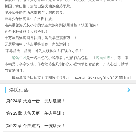
越国，青山郡，云隐山洛氏仙族坐落于此。
漫漫长生路充满尔虞我诈，弱肉强食。
异界少年洛离重生在洛氏仙族。
洛离带领洛氏从小小的筑基家族杀到镇州仙族！镇国仙族！
直至不朽仙族！人族圣地！
十万年后洛离回首往顾，洛氏早已震慑万古！
无尽星海中，洛离手持仙剑，声如洪钟！
“本尊洛氏！洛离！可为人族辉煌！在续万万年！”
笔落尘凡
是一名出色的小说作者，他的作品包括：《
洛氏仙族
》、等，本
本精品，字字珠玑，作者笔落尘凡创作的小说情节跌宕起伏、扣人心弦，情节
与文笔俱佳。
最新章节洛氏仙族全文阅读推荐地址：https://m.20xs.org/shu/210199.html
洛氏仙族
第924章 天道一击！无尽遗憾！
第923章 人族天庭！杀入星渊！
第922章 帝陨道鸣！一统诸天！