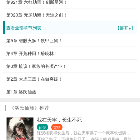
第921章 六欲劫雷！剑断星河！
第920章 无尽劫海！天道之剑！
查看全部章节列表......
【展开+】
第5章 碧眼火狮！铁甲巨鳄！
第4章 开荒种田！醉晚林！
第3章 族议！家族的各项产业！
第2章 太虚三章！在做突破！
第1章 洛氏仙族
《洛氏仙族》推荐
我在天牢，长生不死
仙侠
完结
陈观楼获得长生后，就在天牢谋了一个狱卒铁饭碗，
开始了每天上班摸鱼的日子。 在漫长的岁月中，看他