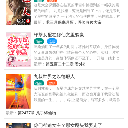
这是太空探测器在枯寂的宇宙中捕捉到的一幅极其震
撼的画面。 九龙拉棺，究竟是回到了上古，还是来到
了星空的彼岸？ 一个浩大的仙侠世界，光怪陆离，神
秘无尽。热血似火山沸腾，激情若瀚海汹涌，欲望如
最新：
求三月保底月票，呼唤各位大帝
深渊无止境…… 登天路，踏歌行，弹指遮天。
绿茶女配在修仙文里躺赢
仙侠
连载
陆桑酒用了一年多的时间，将她时常咳血、身娇体弱
的无辜形象烙印在七情宗每个人的心中。实则，时常
咳血是真的，身娇体弱倒还不至于。一开始，她来七
情宗的目的只有一个：剥夺叶枝瑶女主命数，解除天
最新：
第五百二十二章 番外2
道桎梏！后来她看着师门这些简单善良的二傻子，心
想，反正也是顺手，能救一个是一个吧！所谓能打败
九叔世界之以德服人
清纯白莲花的，只有清新小绿茶。那么，为了与气运
仙侠
完结
极佳、所有男人都爱她的女主叶枝瑶抗衡，她偶尔茶
我叫林海，于五星连珠之际穿越灵异世界，在一个星
言茶语一下也不过分吧？于是……面对妖兽，陆桑酒
光璀璨的乱葬岗被九叔捡到，而这也开启了我雷法荡
一面吐血一面坚强表示：“大师兄别管我，你快去救叶
妖魔的一生。。。。(以上是简介，能写多少，就看作
师姐吧，她比我重要！”暴躁大师兄坚定挡在她的身
者会不会被饿死了)
前，“放屁！我小师妹才是最重要的！”面对心机婊，陆
最新：
第2477章 凡手铸仙物
桑酒一面吐血一面哽咽表示：“二师姐你别误会，她没
有欺负我，我一点也不委屈！”爱哭的二师姐一边抹眼
你们都追女主？那女魔头我娶走了
泪，一边当场给她表演了个手撕心机婊。面对邪修，