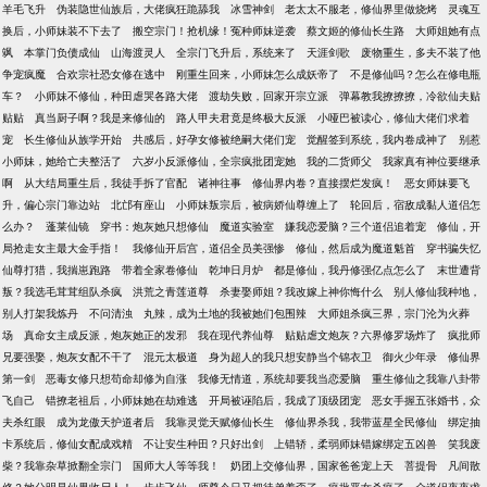
羊毛飞升
伪装隐世仙族后，大佬疯狂跪舔我
冰雪神剑
老太太不服老，修仙界里做烧烤
灵魂互
换后，小师妹装不下去了
搬空宗门！抢机缘！冤种师妹逆袭
蔡文姬的修仙长生路
大师姐她有点
飒
本掌门负债成仙
山海渡灵人
全宗门飞升后，系统来了
天涯剑歌
废物重生，多夫不装了他
争宠疯魔
合欢宗社恐女修在逃中
刚重生回来，小师妹怎么成妖帝了
不是修仙吗？怎么在修电瓶
车？
小师妹不修仙，种田虐哭各路大佬
渡劫失败，回家开宗立派
弹幕教我撩撩撩，冷欲仙夫贴
贴贴
真当厨子啊？我是来修仙的
路人甲夫君竟是终极大反派
小哑巴被读心，修仙大佬们求着
宠
长生修仙从族学开始
共感后，好孕女修被绝嗣大佬们宠
觉醒签到系统，我内卷成神了
别惹
小师妹，她给亡夫整活了
六岁小反派修仙，全宗疯批团宠她
我的二货师父
我家真有神位要继承
啊
从大结局重生后，我徒手拆了官配
诸神往事
修仙界内卷？直接摆烂发疯！
恶女师妹要飞
升，偏心宗门靠边站
北邙有座山
小师妹叛宗后，被病娇仙尊缠上了
轮回后，宿敌成黏人道侣怎
么办？
蓬莱仙镜
穿书：炮灰她只想修仙
魔道实验室
嫌我恋爱脑？三个道侣追着宠
修仙，开
局抢走女主最大金手指！
我修仙开后宫，道侣全员美强惨
修仙，然后成为魔道魁首
穿书骗失忆
仙尊打猎，我揣崽跑路
带着全家卷修仙
乾坤日月炉
都是修仙，我丹修强亿点怎么了
末世遭背
叛？我选毛茸茸组队杀疯
洪荒之青莲道尊
杀妻娶师姐？我改嫁上神你悔什么
别人修仙我种地，
别人打架我炼丹
不问清浊
丸辣，成为土地的我被她们包围辣
大师姐杀疯三界，宗门沦为火葬
场
真命女主成反派，炮灰她正的发邪
我在现代养仙尊
贴贴虐文炮灰？六界修罗场炸了
疯批师
兄要强娶，炮灰女配不干了
混元太极道
身为超人的我只想安静当个锦衣卫
御火少年录
修仙界
第一剑
恶毒女修只想苟命却修为自涨
我修无情道，系统却要我当恋爱脑
重生修仙之我靠八卦带
飞自己
错撩老祖后，小师妹她在劫难逃
开局被诬陷后，我成了顶级团宠
恶女手握五张婚书，众
夫杀红眼
成为龙傲天护道者后
我靠灵觉天赋修仙长生
修仙界杀我，我带蓝星全民修仙
绑定抽
卡系统后，修仙女配成戏精
不让安生种田？只好出剑
上错轿，柔弱师妹错嫁绑定五凶兽
笑我废
柴？我靠杂草掀翻全宗门
国师大人等等我！
奶团上交修仙界，国家爸爸宠上天
菩提骨
凡间散