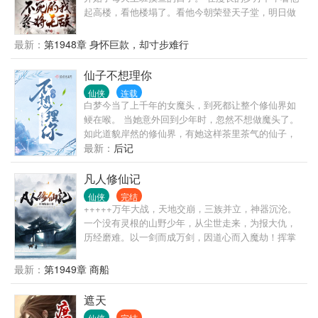
起高楼，看他楼塌了。看他今朝荣登天子堂，明日做
那阶下囚。看他家族富贵，看他夷三族。看他王权富
贵，看他国破家亡。 变化的是岁月人生，不变的是长
最新：
第1948章 身怀巨款，却寸步难行
生岁月。陈观楼熬死了宗师，熬死了大宗师，熬死了
一个个大佬，终究成为无敌的存在。
仙子不想理你
仙侠
连载
白梦今当了上千年的女魔头，到死都让整个修仙界如
鲠在喉。 当她意外回到少年时，忽然不想做魔头了。
如此道貌岸然的修仙界，有她这样茶里茶气的仙子，
也挺合理的吧？ —————— 有男主且言情，不升级
最新：
后记
走剧情 不合适请点叉，有很多满足您要求的作品可以
看
凡人修仙记
仙侠
完结
+++++万年大战，天地交崩，三族并立，神器沉沦。
一个没有灵根的山野少年，从尘世走来，为报大仇，
历经磨难。以一剑而成万剑，因道心而入魔劫！挥掌
中剑，杀不尽恩怨，斩不断情仇。是痴是癫，无惧世
人冷眼；成仙入魔，只在一念之间！
最新：
第1949章 商船
遮天
仙侠
完结