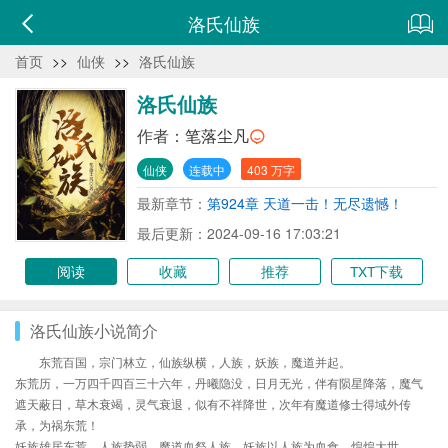
洛氏仙族
首页
>>
仙侠
>>
洛氏仙族
洛氏仙族
作者：
笔落尘凡
仙侠
连载中
403 万字
最新章节：
第924章 天道一击！无尽遗憾！
最后更新：2024-09-16 17:03:21
阅读
收藏
推荐
TXT下载
洛氏仙族小说简介
东荒百国，宗门林立，仙族纵横，人族，妖族，魔道并起。
东荒历，一万四千四百三十六年，丹曦隐没，日月无光，伴有陨星降落，魔气
遮天蔽日，草木衰竭，灵气衰退，似有不祥降世，次年有魔道修士得域外传
承，为祸东荒！
妖族雄居东荒，人族势弱，魔道血祭人族，妖族以人族为血食，煌煌大世。