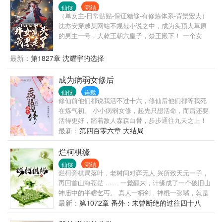
陆桑酒一面吐血一面倔强表示：“三师兄你先走……我
仙侠
完结
（单女主-日常贴贴-保证糖够-有修炼体系-背景宏大）
一定会努力坚持到你带人回来救我的！”胆小的三师兄
沈亦安穿越某网站不规范小说之中，成为头顶大草原
鼓起勇气，当场突破，碾压邪修！后来，叶枝瑶剑指
的男主一号，大乾王朝六皇子，楚王殿下！ 一个女
陆桑酒，说她是百年前为祸四方的魔修孤凰，该杀。
主，N个男主，这难道不是汤姆猫多重奏，不是对纯爱
众人坚定的站在陆桑酒身前，“不可能！小师妹弱不禁
战士的亵渎！ 好好好，你们都去追女主，你们都喜欢
风，才不会是大魔头！”
最新：
第1827章 沈耀宇的选择
草原放牧，都喜欢策马奔腾。 那女魔头我就娶走了。
你们还在为女主争风吃醋时，女魔头已经在我怀里哼
成为病弱女修后
哼唧唧让我别欺负她。 你们以为自己即将成功时，女
仙侠
连载
魔头已经和我结婚一周年。 女主突然找上门？ 我直接
修仙前他们都说我活不过十六，修仙后他们都等我死
化身纯爱判官，反手就是一个大鼻窦。 抱歉，本人对
在炼气初。 小小病弱女修，起先只想活命，而后还要
绿色有暴躁症，习惯性出手。
活得更好，踏着敌人森森白骨，步步通往九天之上！
PS：无CP，剧情向、事业向哈~~ 弄了个乐府交流
最新：
第四百零六章 大结局
裙，喜欢文文的可以加进来耍哈：949743463
烂柯棋缘
仙侠
完结
烂柯旁棋局落叶，老树间对弈无人 兴所致天元一子，
再回首山海苍茫 …… 一觉醒来，计缘成了一个破旧山
神庙中的半瞎乞丐。 真人一柄剑，神棍一张嘴，就是
计缘在这个可怕的世界安身立足的根本。 ———— 普
最新：
第1072章 番外：未曾断绝的过往四十八
群号：563767909 VIP验证群号：1071336169（需要