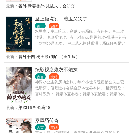
甲。 而她全家满门忠臣皆是炮灰，全部不得好死! 乔
最新：
番外 新春番外 见故人，会知交
家全家：“.......” 乔家全家：“什么！这不能忍，谁也不
能动他们的娇娇！圣上任由次子把持朝纲，残害忠
圣上轻点罚，暗卫又哭了
良，那他们就辅佐仁德太子，反了！” 最后，乔娇娇看
古言
完结
着爹娘恩爱，看着大哥入主内阁，看着二哥封狼居
双男主，皇上暗卫，穿越，有系统，有任务。皇上攻
胥，不由地一脸懵逼。
转受。暗卫受转攻。有一对副cp是哭包攻+壮受～还有
一对副cp是互攻。 皇上从未掉过眼泪，系统任务是让
皇上哭九十九次，以期拥有怜悯苍生之心。看此文请
勿带脑子，主打一个爽文，愉快恋爱，双向奔赴，甜
最新：
番外十四 杨天瑜x卿白（重生局）
宠。前期有轻虐身，不虐心。全程甜宠～ 这是什么人
间疾苦！林默欲哭无泪，刚刚升任大区总监的他在庆
综影视之炮灰不炮灰
功宴上就被电晕，醒过来竟然在皇帝苏景皓的榻上！
古言
完结
成了皇帝的暗卫！差点就成了男宠！ “我不要做男
神界小公主的历劫之旅，每个小世界阮糯都会失去记
宠。” “好，升暗卫统领。” “我要出任务。” “好，不许受
忆胎穿，但是性格会糅合原本世界本体。 世界预览：
伤。” 见过皇帝保护暗卫的吗！那要暗卫做什么！ 职
宫斗系列： 甄嬛传夏冬春；甄嬛传安陵容；甄嬛传朱
业自尊心稀碎—— “北国叛乱，我要做将军。” “好，许
宜修；甄嬛传朱柔则；甄嬛传余莺儿； 美人心计青宁
你千军万马，但要为朕完璧而归。” 一边罚一边心疼落
王后；美人心计紫苏； 宫心计钱飞燕；宫心计万宝贤
最新：
第2318章 锦鸢19
泪的冰山皇帝+由受转攻的暗卫。 系统：宿主的任务
······ 民国系列： 乱世佳人贺美馨 烽火佳人青萍 嫁入
已经完成，可以回现代世界升官发财娶老婆了。 凌
豪门沈盈娣 ······ 现代系列： 我的人间烟火叶子 ······
秦凤药传奇
漠：他为我掉这么多泪，我还他一生一世——
仙侠系列： 三生三世十里桃花素锦 三生三世十里桃花
古言
完结
小巴蛇 天札之白蛇传说原创小花精阮糯 琉璃原创小仓
三年大旱，饿殍满地。秦凤药被父母当作两脚羊卖