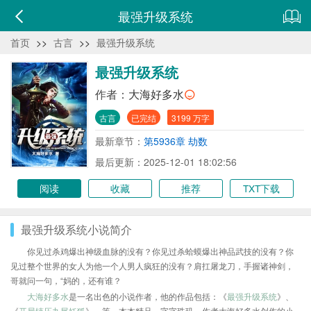
最强升级系统
首页
>>
古言
>>
最强升级系统
最强升级系统
作者：
大海好多水
古言
已完结
3199 万字
最新章节：
第5936章 劫数
最后更新：2025-12-01 18:02:56
阅读
收藏
推荐
TXT下载
最强升级系统小说简介
你见过杀鸡爆出神级血脉的没有？你见过杀蛤蟆爆出神品武技的没有？你
见过整个世界的女人为他一个人男人疯狂的没有？肩扛屠龙刀，手握诸神剑，
哥就问一句，“妈的，还有谁？
大海好多水
是一名出色的小说作者，他的作品包括：《
最强升级系统
》、
《
开局镇压九尾妖狐
》、等，本本精品，字字珠玑，作者大海好多水创作的小