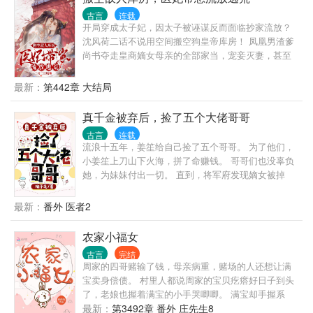
始终不敢置信自己竟然拥有了这个男人。她有时候会
古言
连载
惴惴：你不嫌弃我笨？他道：智多者夭寿，你能拯救
开局穿成太子妃，因太子被诬谋反而面临抄家流放？
我和我们的孩子。她恼怒又担忧：就算以后我生的孩
沈风荷二话不说用空间搬空狗皇帝库房！ 凤凰男渣爹
子能笨点，可你又不会变笨。他抱住她道：近墨者
尚书夺走皇商嫡女母亲的全部家当，宠妾灭妻，甚至
黑。——————————————本文是悬疑、推
还纵容恶妾谋害她年仅五岁的双胞胎弟妹？ 她大手一
理、逗比、暖萌，希望大家会喜欢，欢迎入坑！
挥，搬空尚书府库房，顺便暴揍渣爹贱妾一顿，救走
最新：
第442章 大结局
双胞胎弟妹！ 流放蛮荒之地，衣食无着？ 她全京城囤
货，粮食布匹车马武器药材，还有种田空间在手，粮
真千金被弃后，捡了五个大佬哥哥
食野味应有尽有！看她带着弟妹婆婆小叔子，把蛮荒
古言
连载
之地建成世外桃源，发家致富种田忙！ 流放途中，被
流浪十五年，姜笙给自己捡了五个哥哥。 为了他们，
国舅爷挖苦欺辱，恶吏刁难？ 开什么玩笑？不打得他
小姜笙上刀山下火海，拼了命赚钱。 哥哥们也没辜负
们满地找牙她就不是沈风荷！ 后来，天灾来袭，她为
她，为妹妹付出一切。 直到，将军府发现嫡女被掉
了护住弟妹家人，来不及躲进空间，却被逃荒村民中
包，匆匆忙忙找来。 可也没好好待她。 有人讥她粗
的一个猎户糙汉救下。 自此，糙汉一路与她们结伴逃
野，有人笑她无知，有人鄙她粗犷。 却无人知道，新
最新：
番外 医者2
荒，鞍前马后替她遮风挡雨。 再后来，她发现，这糙
科状元郎是她哥哥，新贵皇商是她哥哥，获胜归来的
汉好像就是她死去的太子丈夫？ 而且，他好像也不仅
小将军是她哥哥，圣手神医是她哥哥，那一位……也
农家小福女
仅是什么猎户。 叛军首领？江湖盟主？这男人还有多
是她哥哥。 假千金再厉害，有五个哥哥撑腰吗？ 避
少个身份瞒着她？ 男人扣住她的纤腰，笑道：“媳妇，
古言
完结
雷：主角之间无cp，女主孩子气重，主打亲情没有那
你药师谷神医和天下首富的身份不也瞒着我么？看在
周家的四哥赌输了钱，母亲病重，赌场的人还想让满
么多独立大女主秀！！！不喜绕道！！！
孩子都生了仨的份儿上，咱们扯平，好不好？你要不
宝卖身偿债。 村里人都说周家的宝贝疙瘩好日子到头
高兴，为夫把天下都给你，好不好？”
了，老娘也握着满宝的小手哭唧唧。 满宝却手握系
统，带着兄弟嫂子们开荒，种地，种药材，开铺
最新：
第3492章 番外 庄先生8