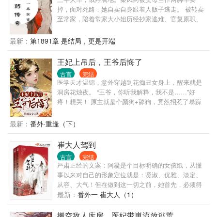
鼠软糯 ······· 其它系列： ······ 批注：顺序不定；篇幅
掉，面对死路，她自卖自身跟着人贩子逃走。 被转卖
不定
至常家，陪着常家大小姐历经抄家逃难、官复原职、
帮助小姐在夫家站稳脚跟，卷入夺嫡之争，入宫后为
未来小皇帝登基出谋划策，在家族与皇宫里凭着清
最新：
第1891章 是结局，更是开端
醒、多智、腹黑……一路向上爬，登顶大周唯一一品
女官。 主角慢慢成长为一个成熟、机智、有勇有谋的
王妃上吊后，王爷后悔了
女官。请给她成长的时间。
古言
完结
医学天才温锦，意外穿越到花痴丑女身上，醒来就是
洞房花烛夜。 “王爷，你听我解释，我不是……”好
疼！想哭！ 原主就是个颜狗+舔狗，竟然招惹了暴躁
症王爷，小命都作没了。 好在她有医术在手，前世的
胎记竟然跟她一起穿越，变成了随身灵泉空间！ 被弃
最新：
番外·重逢（下）
六年后，华丽变身的温锦带着萌宝走出冷院，手撕白
莲，痛扁绿茶。 撩什么男人？独美做个富婆它不香
崔大人驾到
吗？ 温锦带着萌娃，治病救人赚银子。 医治瘸腿大
古言
完结
哥，鼓励哥哥做大官。 没有金大腿，靠着金手指咱也
严肃正经的文案：阿凝是个目标明确的女孩纸，从懂
能成为人生赢家！ 唉，不对，这个又帅又撩的王爷怎
事以来对自己的形象定位就是：贤淑、优雅、淡定、
么老纠缠她？说好的冷清疏离，两看相厌呢？
从容、大气！但在做到这一切之前，她首先，必须得
撸起袖子掀翻那帮装逼的伪君子！！！不正经文案：
最新：
番外一 崔大人（1）
他那么耀眼，宛若烈烈金乌让人不敢直视、不敢靠
近，就连他主动接近，阿凝都觉得自己要被烤化了，
搬空敌人库房，医妃带崽流放逃荒