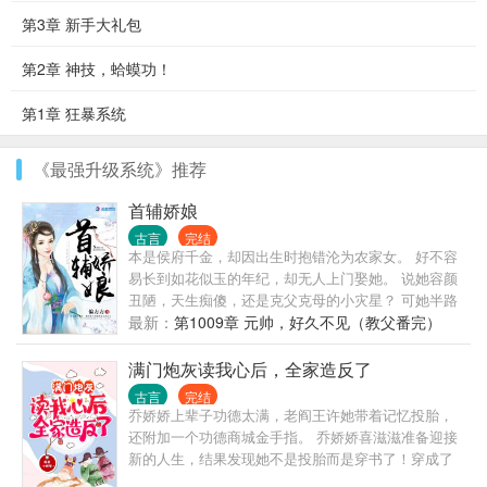
第3章 新手大礼包
第2章 神技，蛤蟆功！
第1章 狂暴系统
《最强升级系统》推荐
首辅娇娘
古言
完结
本是侯府千金，却因出生时抱错沦为农家女。 好不容
易长到如花似玉的年纪，却无人上门娶她。 说她容颜
丑陋，天生痴傻，还是克父克母的小灾星？ 可她半路
捡来的夫君，是未来首辅。 她上山领养的小和尚，是
最新：
第1009章 元帅，好久不见（教父番完）
六国神将。 就连随手救下的老太太，竟然也是当朝太
后。 某男恶狠狠道：“娘子，谁敢欺负你，为夫把他办
满门炮灰读我心后，全家造反了
了！” 神将道：“姐姐，六国疆土，你想去哪里，我都
古言
完结
打给你！” 太后道：“皇帝欺负娇娇了？等着！哀家这
乔娇娇上辈子功德太满，老阎王许她带着记忆投胎，
就去把他废了！” 【明明可以凭运气却偏要靠实力的霸
还附加一个功德商城金手指。 乔娇娇喜滋滋准备迎接
王花女主】VS【深藏不露折翼少年男主】
新的人生，结果发现她不是投胎而是穿书了！穿成了
古早言情里三岁早夭，戏份少到只有一句话的路人