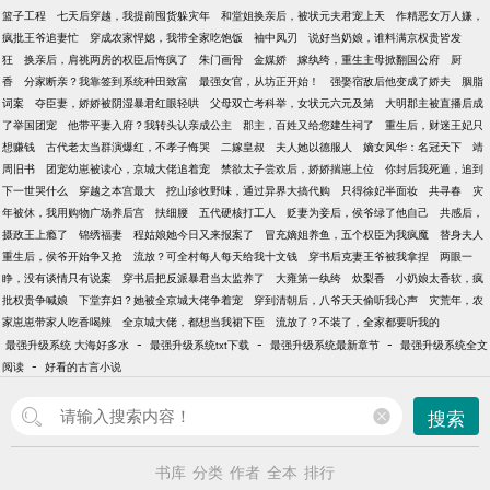
篮子工程
七天后穿越，我提前囤货躲灾年
和堂姐换亲后，被状元夫君宠上天
作精恶女万人嫌，
疯批王爷追妻忙
穿成农家悍媳，我带全家吃饱饭
袖中凤刃
说好当奶娘，谁料满京权贵皆发
狂
换亲后，肩祧两房的权臣后悔疯了
朱门画骨
金媒娇
嫁纨绔，重生主母掀翻国公府
厨
香
分家断亲？我靠签到系统种田致富
最强女官，从坊正开始！
强娶宿敌后他变成了娇夫
胭脂
词案
夺臣妻，娇娇被阴湿暴君红眼轻哄
父母双亡考科举，女状元六元及第
大明郡主被直播后成
了举国团宠
他带平妻入府？我转头认亲成公主
郡主，百姓又给您建生祠了
重生后，财迷王妃只
想赚钱
古代老太当群演爆红，不孝子悔哭
二嫁皇叔
夫人她以德服人
嫡女风华：名冠天下
靖
周旧书
团宠幼崽被读心，京城大佬追着宠
禁欲太子尝欢后，娇娇揣崽上位
你封后我死遁，追到
下一世哭什么
穿越之本宫最大
挖山珍收野味，通过异界大搞代购
只得徐妃半面妆
共寻春
灾
年被休，我用购物广场养后宫
扶细腰
五代硬核打工人
贬妻为妾后，侯爷绿了他自己
共感后，
摄政王上瘾了
锦绣福妻
程姑娘她今日又来报案了
冒充嫡姐养鱼，五个权臣为我疯魔
替身夫人
重生后，侯爷开始争又抢
流放？可全村每人每天给我十文钱
穿书后克妻王爷被我拿捏
两眼一
睁，没有谈情只有说案
穿书后把反派暴君当太监养了
大雍第一纨绔
炊梨香
小奶娘太香软，疯
批权贵争喊娘
下堂弃妇？她被全京城大佬争着宠
穿到清朝后，八爷天天偷听我心声
灾荒年，农
家崽崽带家人吃香喝辣
全京城大佬，都想当我裙下臣
流放了？不装了，全家都要听我的
-
-
-
最强升级系统 大海好多水
最强升级系统txt下载
最强升级系统最新章节
最强升级系统全文
-
阅读
好看的古言小说
搜索
书库
分类
作者
全本
排行