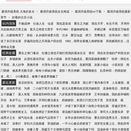
子…… 日子越过越好，嫂子们却开始忧心满宝的婚
事。 “小姑，庄先生的孙子不错，又斯文又会读书，配
-
-
-
最强升级系统 大海好多水
最强升级系统全文阅读
最强升级系统txt下载
最强升级系统最新
你正好。” “小姑，还是钱老爷家的小儿子好，又漂
-
章节
好看的古言小说
亮，又听话，一定不会顶嘴。” 满宝抿嘴一笑：“我早
站内强推
不败战神
仕途人生
仙逆
我也是皇叔
重生之为蚁
我在天牢，长生不死
开局作
就想好了，就选被我从小揍到大的竹马白善宝。” 书友
为实验体的万界之旅
遮天之绝世大黑手
年代1960：穿越南锣鼓巷，
宋檀记事
末世囤百万物资
交流群：307547705，回答问题进入 坑品有保证，已
后，白眼狼悔哭了
权欲：从乡镇到省委大院
汉乡
聚宝仙盆
师刀
雪鹰领主
全球冰封：我打
完结的作品有《林氏荣华》《重生娘子在种田》等六
造了末日安全屋
穿越四合院之开局落户四合院
1952，我带全家搬入南锣鼓巷
系统赋我长生，活
本书。
着终会无敌
经典收藏
重生之将门毒后
红楼之谁也不能打扰我的退休生活
香归
我在长安做妇产科医生的
日子
首辅娇娘
从漂在港综开始
边关小厨娘
前世为她谋反，重回新婚夜撩翻了
快穿：绑定生
子系统，美人好孕
墨燃丹青
大理寺小饭堂
崔大人驾到
吾家阿囡
农家小福女
小富则安
闺
门荣婿
修真界无数天骄，唯有小师妹沙雕
震惊！男主绝嗣，我嘎嘎能生
乱世种田：挡我发财
者，死！
小O暴露后，被整个修真界觊觎了
最近更新
皇后的容光
侯府忘恩负义？权臣撑腰，我虐渣
国公府丫鬟内卷日常
人在秦国，基
建，搞钱两手抓
为师
二小姐宁死不当通房
状元夫君攀高枝后我另嫁权臣
卖身救母后，我带废
太子躺赢了
寡人有冤
我靠签到种田兴家
六岁崽崽带着破碗穿异界
王爷别催婚，我的差评铺刚
开挂
来岁千山
万界食铺：开局红楼当孤女
奶娘娇软，权贵们只想父凭子贵
东宫宠妾
裁
玉
度今朝
崽崽铃铛通两界，全村逃荒有救了
冲喜丫鬟不圆房？病骨少爷急红眼
穿越灾荒年，
我带千亿物资救女儿
当咸鱼绑定了厨神系统
谁说她不能靠科举位极人臣
掌司大人宠妻实录
穿
成秀才之女
福气包出逃，全家的气运我夺了！
女帝从签到种田开始
重生回到选秀当天，安陵容
杀疯了
误青灯
穿到大汉搞基建
穿成奶娘，一不小心被全府娇宠了
清穿宫女要上位，禁欲四爷
沦陷了
错嫁春色
劝爹入赘，我被五个大佬继兄团宠
表小姐高嫁了吗
流放岭南？我在大唐搞菜