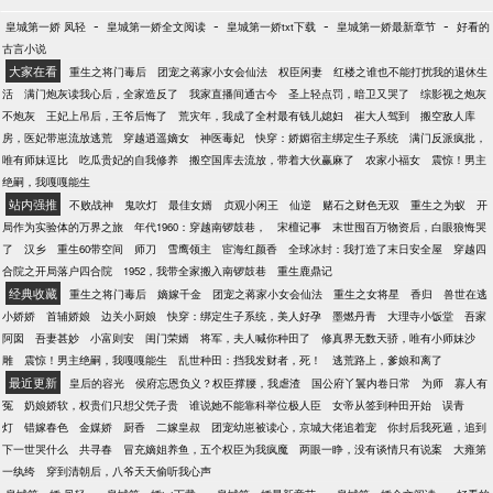
-
-
-
-
皇城第一娇 凤轻
皇城第一娇全文阅读
皇城第一娇txt下载
皇城第一娇最新章节
好看的
古言小说
大家在看
重生之将门毒后
团宠之蒋家小女会仙法
权臣闲妻
红楼之谁也不能打扰我的退休生
活
满门炮灰读我心后，全家造反了
我家直播间通古今
圣上轻点罚，暗卫又哭了
综影视之炮灰
不炮灰
王妃上吊后，王爷后悔了
荒灾年，我成了全村最有钱儿媳妇
崔大人驾到
搬空敌人库
房，医妃带崽流放逃荒
穿越逍遥嫡女
神医毒妃
快穿：娇媚宿主绑定生子系统
满门反派疯批，
唯有师妹逗比
吃瓜贵妃的自我修养
搬空国库去流放，带着大伙赢麻了
农家小福女
震惊！男主
绝嗣，我嘎嘎能生
站内强推
不败战神
鬼吹灯
最佳女婿
贞观小闲王
仙逆
赌石之财色无双
重生之为蚁
开
局作为实验体的万界之旅
年代1960：穿越南锣鼓巷，
宋檀记事
末世囤百万物资后，白眼狼悔哭
了
汉乡
重生60带空间
师刀
雪鹰领主
宦海红颜香
全球冰封：我打造了末日安全屋
穿越四
合院之开局落户四合院
1952，我带全家搬入南锣鼓巷
重生鹿鼎记
经典收藏
重生之将门毒后
嫡嫁千金
团宠之蒋家小女会仙法
重生之女将星
香归
兽世在逃
小娇娇
首辅娇娘
边关小厨娘
快穿：绑定生子系统，美人好孕
墨燃丹青
大理寺小饭堂
吾家
阿囡
吾妻甚妙
小富则安
闺门荣婿
将军，夫人喊你种田了
修真界无数天骄，唯有小师妹沙
雕
震惊！男主绝嗣，我嘎嘎能生
乱世种田：挡我发财者，死！
逃荒路上，爹娘和离了
最近更新
皇后的容光
侯府忘恩负义？权臣撑腰，我虐渣
国公府丫鬟内卷日常
为师
寡人有
冤
奶娘娇软，权贵们只想父凭子贵
谁说她不能靠科举位极人臣
女帝从签到种田开始
误青
灯
错嫁春色
金媒娇
厨香
二嫁皇叔
团宠幼崽被读心，京城大佬追着宠
你封后我死遁，追到
下一世哭什么
共寻春
冒充嫡姐养鱼，五个权臣为我疯魔
两眼一睁，没有谈情只有说案
大雍第
一纨绔
穿到清朝后，八爷天天偷听我心声
-
-
-
-