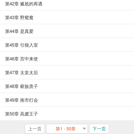
第42章 尴尬的再遇
第43章 野鸳鸯
第44章 是真爱
第45章 引狼入室
第46章 宫中来使
第47章 太皇太后
第48章 蕲族质子
第49章 南市灯会
第50章 高虞王子
上一页
第1 - 50章
下一页