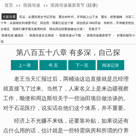
首页
>>
医路坦途
>>
医路坦途最新章节
(目录)
臧福生
大家在看
官运：从遇到美女书记开始
重生60年代，开局就上山下乡
重生：权势巅峰
为官二
十年：从副镇长到省委书记
四合院：我要扛起这个家
四合院从1953开始
特种兵：开局被安然拉
去领证
我靠打爆学霸兑换黑科技
我在四合院要做修仙大佬！
官家天下
-
-
-
-
医路坦途 臧福生
医路坦途全文阅读
医路坦途txt下载
医路坦途最新章节
好看的都市小
说
第八百五十八章 有多深，自己探
上一章
书 页
下一页
阅读记录
老王当天汇报过后，两桶油这边直接就是总经理
就直接飞了过来。当然了，人家名义上是来边疆视察
工作，顺便和周边斯坦关于一些油田项目做洽谈的。
对于石花医疗，说实话在他们这个体系，并不重要。
经济上不光赚不来钱，还要靠补贴，如果说还有
点什么用的话，估计就是一些特需病房和所谓的疗养