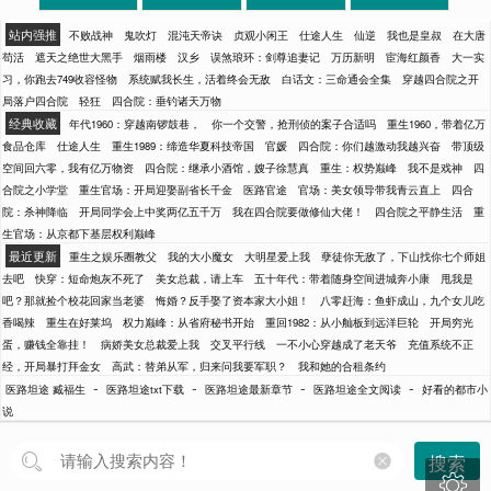
站内强推
不败战神
鬼吹灯
混沌天帝诀
贞观小闲王
仕途人生
仙逆
我也是皇叔
在大唐
苟活
遮天之绝世大黑手
烟雨楼
汉乡
误煞琅环：剑尊追妻记
万历新明
宦海红颜香
大一实
习，你跑去749收容怪物
系统赋我长生，活着终会无敌
白话文：三命通会全集
穿越四合院之开
局落户四合院
轻狂
四合院：垂钓诸天万物
经典收藏
年代1960：穿越南锣鼓巷，
你一个交警，抢刑侦的案子合适吗
重生1960，带着亿万
食品仓库
仕途人生
重生1989：缔造华夏科技帝国
官媛
四合院：你们越激动我越兴奋
带顶级
空间回六零，我有亿万物资
四合院：继承小酒馆，嫂子徐慧真
重生：权势巅峰
我不是戏神
四
合院之小学堂
重生官场：开局迎娶副省长千金
医路官途
官场：美女领导带我青云直上
四合
院：杀神降临
开局同学会上中奖两亿五千万
我在四合院要做修仙大佬！
四合院之平静生活
重
生官场：从京都下基层权利巅峰
最近更新
重生之娱乐圈教父
我的大小魔女
大明星爱上我
孽徒你无敌了，下山找你七个师姐
去吧
快穿：短命炮灰不死了
美女总裁，请上车
五十年代：带着随身空间进城奔小康
甩我是
吧？那就捡个校花回家当老婆
悔婚？反手娶了资本家大小姐！
八零赶海：鱼虾成山，九个女儿吃
香喝辣
重生在好莱坞
权力巅峰：从省府秘书开始
重回1982：从小舢板到远洋巨轮
开局穷光
蛋，赚钱全靠挂！
病娇美女总裁爱上我
交叉平行线
一不小心穿越成了老天爷
充值系统不正
经，开局暴打拜金女
高武：替弟从军，归来问我要军职？
我和她的合租条约
-
-
-
-
医路坦途 臧福生
医路坦途txt下载
医路坦途最新章节
医路坦途全文阅读
好看的都市小
说
搜索
