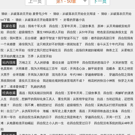
上一页
第1 - 50章
下一页
-
-
骑砍：从破落农庄开始 麦香屯少年
骑砍：从破落农庄开始全文阅读
骑砍：从破落农庄开始
-
-
txt下载
骑砍：从破落农庄开始最新章节
好看的穿越小说
大家在看
抗战：我有个军火库
四合院：五零年开局，三级炊事员
原神：从开局催眠安柏开
始
四合院：超级领悟力
重生1955从猎人开始
四合院：从51年开始
绝色皇后的贴身假太监
四
合院：我叫曹兴，后台很硬
嫌弃宇智波？我宇智波不玩了
综影：都市剧的高甜日常
四合院我有
一个未婚妻
港综我为王
这只精灵好不好我摸一摸就知道了
四合院：奋斗从五十年代开始
四合
院：从五二年开始
综穿之我只想过享福生活
四合院：战场归来媳妇被截胡
御兽之王
从霍格沃
茨开始的魔法之旅
万界：从后室开始
站内强推
万相之王
凡人的骄傲
最佳女婿
边军悍卒
四合院里的悠哉日子
大宋的智慧
红
色莫斯科
大明暴君，我为大明续运三百年
综武：开局圣心诀，躺平就变强
花蝶杀
遮天之绝世
大黑手
全球觉醒：开局加入聊天群
混沌吞天诀
年代1960：穿越南锣鼓巷，
穿越四合院之我有
系统我怕谁
退役兵王混社会
我还能在规则怪谈里塌房不成？
桃花村的快活小神医
快穿之大佬
来了，渣渣要倒霉了
乳娘的诱惑
经典收藏
谍战：我其实能识别间谍
四合院：五零年开局，三级炊事员
四合院：阎解旷的潇洒
人生
四合院，想躺平的我却化身工具人
重生民国：从医馆学徒开始
抗战：当初赶我走，还想我
救援？
四合院：我不爽，都别想好过
四合院：超级领悟力
四合院：采购员从打猎开始致富
亮
剑：自立门户，从伪军到司令
海贼：海军史上最大败类
谍战：开局获得铁血战士装备
四合院：
开局一等功
在四合院当采购员的日子
四合院之我是韩老六
穿越四合院儿，开局一打五
上海
滩：从炮轰租借开始崛起
四合院之小人的一生
在四合院里过日子
四合院没有系统的我从48年开
始