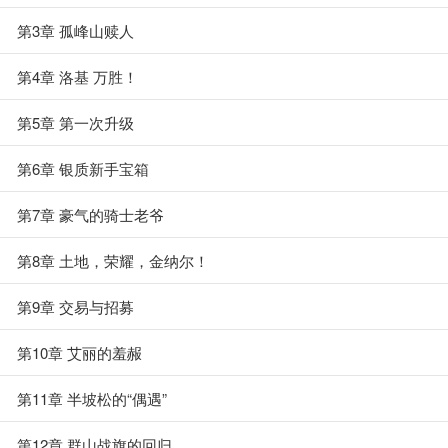
第3章 孤峰山赎人
第4章 洛基 万胜！
第5章 第一次升级
第6章 银质新手宝箱
第7章 豪气的骑士老爷
第8章 土地，荣耀，金纳尔！
第9章 交易与招募
第10章 艾丽的羞赧
第11章 半坡松的“偶遇”
第12章 群山战旗的回归