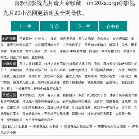
喜欢综影视九月请大家收藏：(m.20xs.org)综影视
九月20小说网更新速度全网最快。
上一章
目 录
下一章
存书签
站内强推
不败战神
仕途人生
仙逆
我也是皇叔
重生之为蚁
意念奇点
在大唐苟活
剑
来
遮天之绝世大黑手
末世囤百万物资后，白眼狼悔哭了
重回1982小渔村
烟雨楼
汉乡
聚宝
仙盆
医路官途
改命记实录
大一实习，你跑去749收容怪物
四合院：秦淮茹赖上我
穿越四合
院之开局落户四合院
盖世神医
经典收藏
重生之将门毒后
红楼之谁也不能打扰我的退休生活
香归
我在长安做妇产科医生的
日子
首辅娇娘
从漂在港综开始
边关小厨娘
前世为她谋反，重回新婚夜撩翻了
快穿：绑定生
子系统，美人好孕
墨燃丹青
大理寺小饭堂
崔大人驾到
吾家阿囡
农家小福女
小富则安
闺
门荣婿
修真界无数天骄，唯有小师妹沙雕
震惊！男主绝嗣，我嘎嘎能生
乱世种田：挡我发财
者，死！
小O暴露后，被整个修真界觊觎了
最近更新
皇后的容光
为师
寡人有冤
奶娘娇软，权贵们只想父凭子贵
冲喜丫鬟不圆房？病
骨少爷急红眼
谁说她不能靠科举位极人臣
女帝从签到种田开始
误青灯
错嫁春色
金媒娇
厨
香
二嫁皇叔
团宠幼崽被读心，京城大佬追着宠
你封后我死遁，追到下一世哭什么
共寻春
五
代硬核打工人
冒充嫡姐养鱼，五个权臣为我疯魔
两眼一睁，没有谈情只有说案
大雍第一纨
绔
穿到清朝后，八爷天天偷听我心声
-
-
-
-
综影视九月 七夏夏
综影视九月txt下载
综影视九月最新章节
综影视九月全文阅读
好看
的古言小说