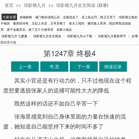
首页
>>
综影视九月
>>
综影视九月全文阅读
(目录)
七夏夏
大家在看
首辅娇娘
满门炮灰读我心后，全家造反了
圣上轻点罚，暗卫又哭了
综影视之炮灰
不炮灰
秦凤药传奇
王妃上吊后，王爷后悔了
崔大人驾到
搬空敌人库房，医妃带崽流放逃
荒
真千金被弃后，捡了五个大佬哥哥
农家小福女
-
-
-
-
综影视九月 七夏夏
综影视九月全文阅读
综影视九月txt下载
综影视九月最新章节
好看
的古言小说
第1247章 终极4
上一章
书 页
下一章
阅读记录
其实小官还是有行动力的，只不过他现在这个程
度想要逃脱张家人的追捕可能性大大的降低
既然这样的话还不如自己辛苦一下
张海星感觉到自己身体里面的力量在快速的流
逝，她知道自己能坚持下来的时间不多了