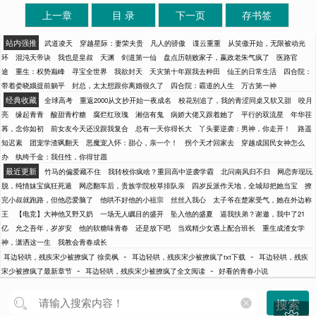
上一章
目 录
下一页
存书签
站内强推
武道凌天
穿越星际：妻荣夫贵
凡人的骄傲
谍云重重
从笑傲开始，无限被动光
环
混沌天帝诀
我也是皇叔
天渊
剑道第一仙
盘点历朝败家子，嬴政老朱气疯了
医路官
途
重生：权势巅峰
寻宝全世界
我欲封天
天灾第十年跟我去种田
仙王的日常生活
四合院：
带着娄晓娥提前躺平
封总，太太想跟你离婚很久了
四合院：霸道的人生
万古第一神
经典收藏
全球高考
重返2000从文抄开始一夜成名
校花别追了，我的青涩同桌又软又甜
咬月
亮
缘起青青
酸甜青柠糖
腐烂红玫瑰
湘信有鬼
病娇大佬又跟着她了
平行的双流星
年华荏
苒，念你如初
前女友今天还没跟我复合
总有一天你得长大
丫头要逆袭：男神，你走开！
路遥
知迟素
团宠学渣飒翻天
恶魔宠入怀：甜心，亲一个！
拐个天才回家去
穿越成国民女神怎么
办
纨绔千金：我任性，你得甘愿
最近更新
竹马的偏爱藏不住
我转校你疯啥？重回高中逆袭学霸
北问南风归不归
网恋奔现玩
脱，纯情妹宝疯狂死遁
网恋翻车后，贵族学院校草排队亲
四岁反派作天地，全城却把她当宝
撩
完小叔就跑路，但他恋爱脑了
他哄不好他的小祖宗
丝丝入我心
太子爷在楚家受气，她在外边称
王
【电竞】大神他又野又奶
一场无人瞩目的盛开
坠入他的盛夏
逼我扶弟？谢邀，我中了21
亿
允之吾年，岁岁安
他的软糖味青春
还是放下吧
当戏精少女遇上配合班长
重生成渣女学
神，潇洒这一生
我教会青春成长
-
-
耳边轻哄，残疾宋少被撩疯了 徐奕枫
耳边轻哄，残疾宋少被撩疯了txt下载
耳边轻哄，残疾
-
-
宋少被撩疯了最新章节
耳边轻哄，残疾宋少被撩疯了全文阅读
好看的青春小说
搜索