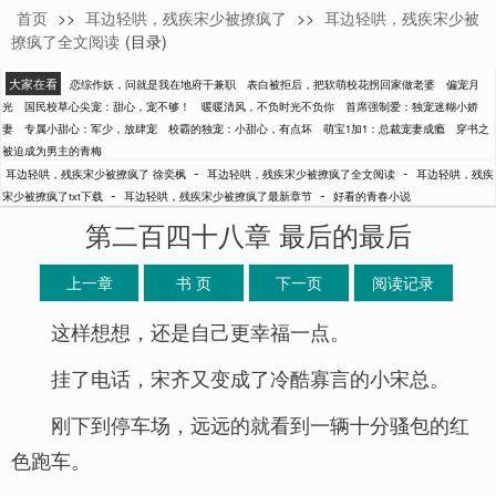
首页
>>
耳边轻哄，残疾宋少被撩疯了
>>
耳边轻哄，残疾宋少被
徐奕枫
撩疯了全文阅读
(目录)
大家在看
恋综作妖，问就是我在地府干兼职
表白被拒后，把软萌校花拐回家做老婆
偏宠月
光
国民校草心尖宠：甜心，宠不够！
暖暖清风，不负时光不负你
首席强制爱：独宠迷糊小娇
妻
专属小甜心：军少，放肆宠
校霸的独宠：小甜心，有点坏
萌宝1加1：总裁宠妻成瘾
穿书之
被迫成为男主的青梅
-
-
耳边轻哄，残疾宋少被撩疯了 徐奕枫
耳边轻哄，残疾宋少被撩疯了全文阅读
耳边轻哄，残疾
-
-
宋少被撩疯了txt下载
耳边轻哄，残疾宋少被撩疯了最新章节
好看的青春小说
第二百四十八章 最后的最后
上一章
书 页
下一页
阅读记录
这样想想，还是自己更幸福一点。
挂了电话，宋齐又变成了冷酷寡言的小宋总。
刚下到停车场，远远的就看到一辆十分骚包的红
色跑车。