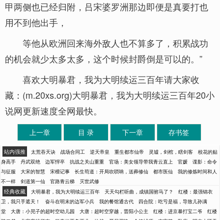
甲两侧也已经归附，吕宋婆罗洲那边即便是真要打也
用不到他出手，
等他从欧洲回来海外敌人也不算多了，积累战功
的机会就少太多太多，这个时候封爵倒是可以的。”
喜欢大明暴君，我为大明续运三百年请大家收
藏：(m.20xs.org)大明暴君，我为大明续运三百年20小
说网更新速度全网最快。
上一章
目 录
下一章
存书签
站内强推
太荒吞天诀
战场合同工
逆天帝皇
重生都市仙帝
灵墟，剑棺，瞎剑客
校花的贴
身高手
丹武双绝
边军悍卒
抗战之关山重重
官场：美女领导带我青云直上
官媛
谍影：命令
与征服
大宋的智慧
宋檀记事
长生苟道：开局吹唢呐，送葬修仙
都市医仙
我的修炼时间和人
不一样
剑道第一仙
官路青云梯
灭世武修
经典收藏
大明暴君，我为大明续运三百年
天天勾栏听曲，成镇国驸马了？
红楼：最强锦衣
卫，我只手遮天！
奋斗在明末的边军小兵
我的餐馆通古代
四合院：吃亏是福，导致儿孙满
堂
大唐：小兕子的超时空幼儿园
大唐：超时空穿越，晋阳小公主
红楼：进京暴打宝二爷
红楼