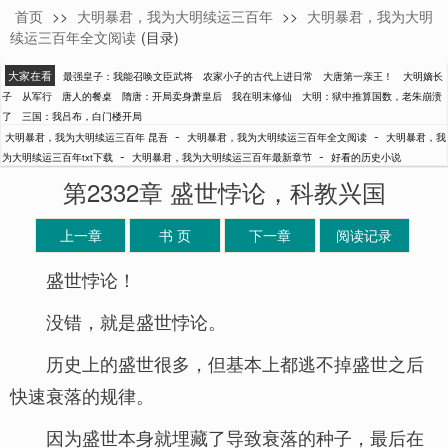
首页
>>
大明暴君，我为大明续运三百年
>>
大明暴君，我为大明
昆吾
续运三百年全文阅读
(目录)
大家在看
最强皇子：我能召唤文臣武将
农家小子的古代上进日常
大唐第一亲王！
大明嫡长
子
从军行
唐人的餐桌
隋唐：开局卖身萧皇后
我在明末修仙
大明：狱中推算国数，老朱崩溃
了
三国：我吕布，白门楼开局
-
-
大明暴君，我为大明续运三百年 昆吾
大明暴君，我为大明续运三百年全文阅读
大明暴君，我
-
-
为大明续运三百年txt下载
大明暴君，我为大明续运三百年最新章节
好看的历史小说
第2332章 盛世悖论，科教兴国
上一章
书 页
下一章
阅读记录
盛世悖论！
没错，就是盛世悖论。
历史上的盛世很多，但基本上都逃不掉盛世之后
快速衰落的规律。
因为盛世本身就埋藏了导致衰落的种子，最后在