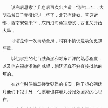
说完后思索了几息后再次出声道：“崇祯二年，大
明虽然日子稍微好过一些了，北部有建奴、草原诸
部，西南安奢未平，东南沿海倭寇袭扰，西北又开始
大旱，
可谓是牵一发而动全身，稍有不慎便是动荡更加
严重。
以他掌控的七百艘商船和对东西洋的熟悉程度，
以及他在福建沿海的威望，朝廷还真不好直接找他麻
烦的。
在这个时候愿意接受朝廷的招安，除了担心朝廷
对他们下狠手外，估摸着也存着几分报效国家的心思
在。