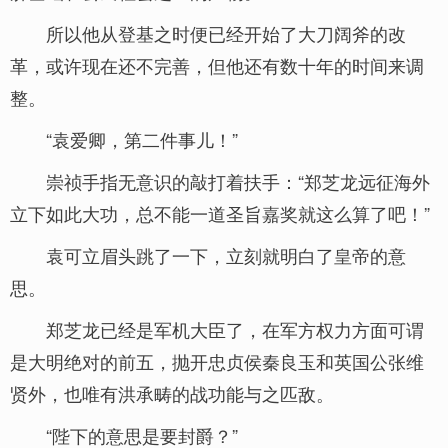
所以他从登基之时便已经开始了大刀阔斧的改
革，或许现在还不完善，但他还有数十年的时间来调
整。
“袁爱卿，第二件事儿！”
崇祯手指无意识的敲打着扶手：“郑芝龙远征海外
立下如此大功，总不能一道圣旨嘉奖就这么算了吧！”
袁可立眉头跳了一下，立刻就明白了皇帝的意
思。
郑芝龙已经是军机大臣了，在军方权力方面可谓
是大明绝对的前五，抛开忠贞侯秦良玉和英国公张维
贤外，也唯有洪承畴的战功能与之匹敌。
“陛下的意思是要封爵？”