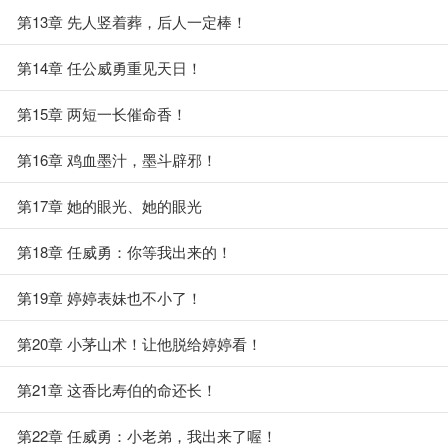
第13章 先人竖着葬，后人一定棒！
第14章 任公威勇重见天日！
第15章 两短一长催命香！
第16章 鸡血墨汁，墨斗辟邪！
第17章 她的眼光、她的眼光
第18章 任威勇：你等我出来的！
第19章 婷婷表妹也不小了！
第20章 小茅山术！让他脱给婷婷看！
第21章 这香比寿伯的命还长！
第22章 任威勇：小老弟，我出来了喔！