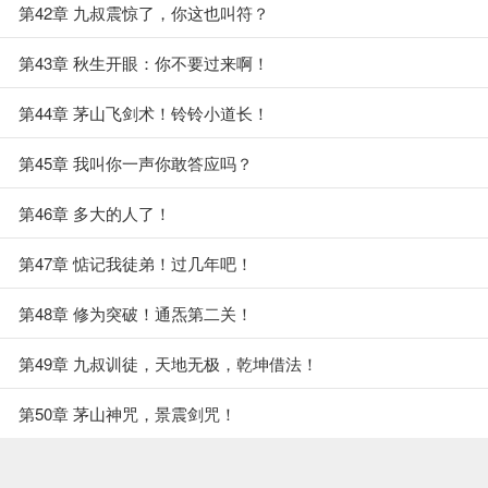
第42章 九叔震惊了，你这也叫符？
第43章 秋生开眼：你不要过来啊！
第44章 茅山飞剑术！铃铃小道长！
第45章 我叫你一声你敢答应吗？
第46章 多大的人了！
第47章 惦记我徒弟！过几年吧！
第48章 修为突破！通炁第二关！
第49章 九叔训徒，天地无极，乾坤借法！
第50章 茅山神咒，景震剑咒！