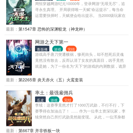
周恒穿越网游纪元10000年，登录网游“无垠无尽”，追
寻永生真理。 开局获得唯一天赋“命运提示”，每当命
运需要抉择时，天赋便会给出提示。 当2000级玩家在
远空大战时。 命运提示一：你或许可以赌一把命数，
从2000级玩家手中获得“命运果树”。 命运提示二：远
最新：
第1547章 恐怖的深渊蛟龙（神龙种）
离此地，朝着西方狂袭，或许会有属于你的意外之
喜。 当“无垠无尽”最终资料片开启时。 命运提示一：
网游之天下第一
古老的岁月已经在“无垠无尽”中流转，距离死亡倒计时
青面佛
游戏
完结
30天，你没有任何办法。 命运提示二：自斩等级，重
游戏高手唐刀突遭横祸，惨死街头，却不想死后灵魂
回1级，融入最终资料片，获得无上大伟力。 当终焉
竟然没有散去，反而认清了女友的真面目，凶手竟然
从“无垠无尽”中落下时。 命运提示一：你秉承整个“无
就是她，为了一份名为“天下”的游戏的内测数据，诡异
垠无尽”命数，你或许可以尝试与终焉一决高下。 命运
复活后，唐刀决心报仇，在好友韩山的掩护下，唐刀
提示二：遵循自身的意志，从意识层次泯灭自我，获
隐姓埋名，誓要成为天下第一，只为揪出女友身后的
最新：
第2265章 炎天赤火（五）火鸾套装
取对抗终焉的终极力量，化身无垠无尽之主。 凭借命
真正主使，报仇雪恨……可是在这期间，唐刀也逐渐
运提示，不知从何时起，周恒成为“无垠无尽”的领航
接触到了一些超出他认知的事情，自己的复活、世界
率土：最强雇佣兵
人……
的倒影、游戏的终极……这个世界，究竟隐藏着多少
瓜皮
游戏
完结
秘密？天下第一，又真的是天下第一吗？ 天下，非一
李续：这赛季竟然才打了1000万武勋，不行不行，下
人之天下，而是天下人之天下。
赛季得在加油点了！ ...... 作为一位率土资深玩家，李
续突然自己所打武勋竟然能变现。 从此，一位浑身都
是肝帝的狠人出现在了。 某玩家：不是？这结算了你
还在肝嘛？ 我见过很多肝帝，但是我没见过又肝又有
最新：
第667章 并非铁板一块