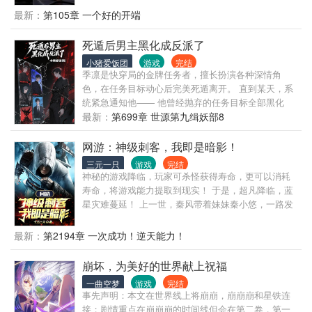
即以下协议称呼为协助者的人工智能，必须遵守以下
最新：
第105章 一个好的开端
协议 一、协助者必须做到所做的一切决策都与文明的
存续与发展有积极影响 二、协助者必须保证在非必要
死遁后男主黑化成反派了
的情况下，该计划不能被该文明察觉 三、协助者必须
小猪爱饭团
游戏
完结
使用人工智能作为决策者，不能使用上传意识、复制
季凛是快穿局的金牌任务者，擅长扮演各种深情角
人格等方式，以人类意识作为协助者计划的决策者
色，在任务目标动心后完美死遁离开。 直到某天，系
（划掉） 四、协助者在执行计划期间允许在第二条协
统紧急通知他—— 他曾经抛弃的任务目标全部黑化
议内使用一定的武力 五、协助者如若是在无干扰情况
了！ 冷酷总裁为他疯魔，毁掉半个商界； 末世首领因
最新：
第699章 世源第九缉妖部8
下认为该文明现已处于覆灭危机中，则允许协助者开
他堕落，将世界推向深渊； 仙门师尊为他入魔，血洗
启封藏武器库及全部制造工厂，并允许在一定程度上
三界…… 为了修复崩溃的位面，季凛被迫重返那些世
网游：神级刺客，我即是暗影！
违反第二与第四条协议 六、协助者必须保证计划执行
界，面对因他而疯的男主们。（作品简介仅供参考）
时所有执行者都在协助者的管控下，并在使命完成后
三元一只
游戏
完结
神秘的游戏降临，玩家可杀怪获得寿命，更可以消耗
收回模拟人格及其记忆 七、协助者所配套的文明走向
寿命，将游戏能力提取到现实！ 于是，超凡降临，蓝
预测系统具有极高的精准度，该技术不允许被任何除
星灾难蔓延！ 上一世，秦风带着妹妹秦小悠，一路发
协助者外的智慧体知晓与理解 八、一切为了文明 （我
育成了全球前百的强者，最终，却被追星的妹妹挖掉
大抵是不会写简介的，看正文） （读本书请注意抛弃
了双眼，要把他的‘古神眼球’拿去送给偶像…… 重活一
大脑） （更新会很慢）
最新：
第2194章 一次成功！逆天能力！
世，秦风决定独行！ 妹妹？让她滚！ 从此，一个无影
无形的神级刺客诞生了。 他是暗影，在黑暗中舞动刀
崩坏，为美好的世界献上祝福
光，杀戮和死亡，在他手中如艺术般绽放…… 亿万尸
一曲空梦
游戏
完结
骸环绕之中，他终将登临神座！ （技能无限进化：永
事先声明：本文在世界线上将崩崩，崩崩崩和星铁连
久隐身、一击必杀、百倍爆率、一刀屠神……）
接；剧情重点在崩崩崩的时间线但会在第二卷，第一