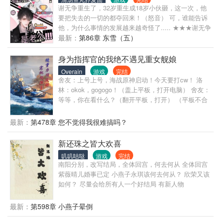
怎么可能有这种女孩，一看就目的不纯！” “像这种粉
谢无争重生了，32岁重生成18岁小伙砸，这一次，他
头发的角色，绝对是粉切黑的人设！” “诶嘿，看我把
要把失去的一切的都夺回来！（怒音） 可，谁能告诉
你切开，揭穿你的真面目！！” 结果…… “呜呜～狗策
他，为什么事情的发展越来越奇怪了..... ★★★谢无争
划，你还我桃夭！” “桃桃，你带我走吧！求求你带我
的烦恼★★★ -为什么重生后第一件事是还债啊！ -谁
最新：
第86章 东雪（五）
走吧！” “啊啊啊！桃夭，我要怎么活啊！” …… 她是玩
能告诉我为什么年轻的自己这么可爱！ -超想让他赢怎
家们心中永远的遗憾。 也是所有玩家都想要拯救的悲
么办！ -成为队友后的同居生活该怎么应对！ -这种和
身为指挥官的我绝不遇见重女舰娘
情人物。 看着痛哭流涕的玩家们，桃夭心里乐开了
自己谈恋爱的展开真的合理吗！ ★★★林锋的困扰
花。 表面上却还是温柔地安慰着。 “好啦，好啦，别
Overain
游戏
完结
★★★ -为什么这个新人这么强！ -为什么他看起来和
舍友：上号上号，海战原神启动！今天要打cw！ 洛
哭了。” “大家今天也要为了世界上的所有美好而战
我这么像！ -为什么他总是那么宠我！ -为什么他这么
林：okok，gogogo！（盖上平板，打开电脑） 舍友：
哦！”
懂我的心思！ -喜欢上和自己长得这么像的人真的没问
等等，你在看什么？（翻开平板，打开） （平板不合
题吗！ 阅读须知： ※ 本作含有大量电竞专业术语/梗 ※
时宜的发出声音：AZUR LANE） 舍友：你染上碧蓝
绝对不会放置 PLAY ※ 我爱我自己的水仙文，是身
了？！ 舍友（指着洛林的鼻子）：你怎么染上碧蓝
最新：
第478章 您不觉得我很难搞吗？
穿，但是是美颜版本（？）
了？！ 洛林（抱头蹲下） 舍友（焦急的，语速飞
快）：你知不知道，隔壁学长玩了一个月碧蓝，说要
新还珠之皆大欢喜
高考考680进海事学院抗击塞壬，现在人都快疯了！
叽叽咕哒
游戏
完结
（ 播放mp4： 学长（穿着指挥官学院制服惊世一跪，
南阳分别，改写结局，全体回宫，何去何从 全体回宫
握住舍友的手）：求求你跟我一起去海事学院，教我
紫薇晴儿婚事已定 小燕子永琪该何去何从？ 欣荣又该
追舰娘吧！哇达西！ 学长的舍友（猛的抽回手）：你
如何？ 尽量会给所有人一个好结局 有新人物
这个人还真是满脑子都想着自己呢。 播放结束。 ）
舍友（烦躁的抓头发）：对，对，你现在还只是刚玩
最新：
第598章 小燕子晕倒
碧蓝。 舍友（掏手机，语速飞快）：现在赶紧改过自
新把志愿换成别的学校，还来得及！ 舍友（握住洛林