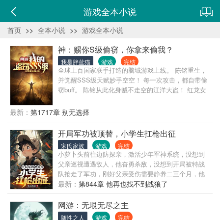
游戏全本小说
首页
>>
全本小说
>>
游戏全本小说
神：赐你S级偷窃，你拿来偷我？
我是胖蓝猫
游戏
完结
全球上百国家联手打造的脑域游戏上线。 陈铭重生，
并觉醒SSS级天赋妙手空空！ 每一次攻击，都自带偷
窃buff。 陈铭从此化身贼不走空的江洋大盗！ 红龙女
王：“我龙蛋呢？！我辣么大一颗龙蛋呢？？？” 牧师
圣女：“如果你能把我教圣宝还回来的话……我做什么
最新：
第1717章 别无选择
都可以。” 魅魔妖王：“这小子，偷走了本王的心~”
…… 这一世，陈铭将站在的巅峰！
开局军功被顶替，小学生扛枪出征
宋氏家族
游戏
完结
小萝卜头前往边防探亲，激活少年军神系统，没想到
父亲巡视遭遇敌人，他奋勇杀敌，没想到开局被特战
队抢走了军功，刚好父亲受伤需要静养二三个月，他
决定替父从军，为父亲讨回来军功与尊严，等到暑假
最新：
第844章 他再也找不到战狼了
过后，他父亲找他回去上学，却发现，年仅八岁的小
萝卜头，满身勋章站在他的面前，他惊呆了！
网游：无垠无尽之主
随性之人
游戏
完结