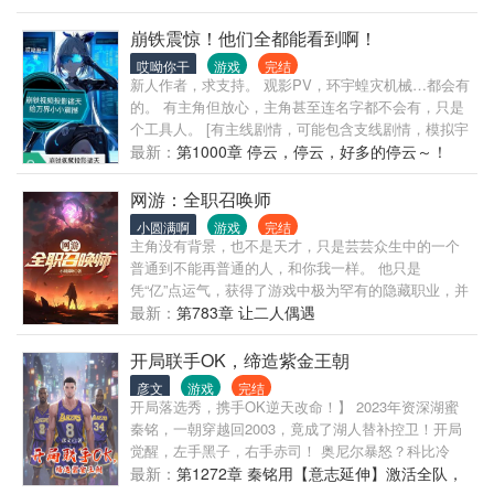
钱的肝帝！
崩铁震惊！他们全都能看到啊！
哎呦你干
游戏
完结
新人作者，求支持。 观影PV，环宇蝗灾机械…都会有
的。 有主角但放心，主角甚至连名字都不会有，只是
个工具人。 [有主线剧情，可能包含支线剧情，模拟宇
宙剧情PV是一定要有的。] (事先声明:不要过分追究于
最新：
第1000章 停云，停云，好多的停云～！
细节还有本作者有些自己创的二创星宝的性格可能与
剧情中有些不符作者平常看二创看太多了，某些性格
网游：全职召唤师
已经根深蒂固了，所以各位读者大大就理解成二创里
小圆满啊
游戏
完结
的星宝吧。还有就是 很多剧情上的内容不可能直接全
主角没有背景，也不是天才，只是芸芸众生中的一个
部都跟原剧情一般怕被关毕竟原文写太多……当然如
普通到不能再普通的人，和你我一样。 他只是
果还是不能忍受你也可以理解为平行世界。】
凭“亿”点运气，获得了游戏中极为罕有的隐藏职业，并
借此在这片虚拟世界中，开创了属于自己的时代。 就
最新：
第783章 让二人偶遇
是这么一个十分“现实”的故事，仅此而已。
开局联手OK，缔造紫金王朝
彦文
游戏
完结
开局落选秀，携手OK逆天改命！】 2023年资深湖蜜
秦铭，一朝穿越回2003，竟成了湖人替补控卫！开局
觉醒，左手黑子，右手赤司！ 奥尼尔暴怒？科比冷
眼？更衣室火药桶一点就炸？ 不怕！他靠预判抢断、
最新：
第1272章 秦铭用【意志延伸】激活全队，