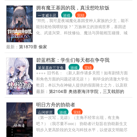
诡异传球，成了OK组合唯一的“粘合剂”！ 从瓦解活塞
湖人三节打花绿军
铁桶阵，到镇压马刺GDP； 从助科比81分封神，到陪
拥有魔王基因的我，真没想吃软饭
鲨鱼投出退役三分； 从阻击绿军三巨头，到打崩勇士
一支威士忌
游戏
完结
死亡五小！ 他是魔术师二世，是DPOY大闸，是无解
“拜托，我可是夜城魔化基因变种人家族的少主，能不
得分机器！ 当十五连冠达成，三面球衣悬挂斯台普
能别老给我喂软饭？” 万族林立的游戏世界，基因进
斯， 秦铭面对系统微微一笑： “这个王朝，由我缔
化、武道兴荣、科技修仙、魔法与异能相互碰撞、城
造。” ★快节奏★爽点轰炸★技能逆天★ ★OK兄弟情
邦领地战争不断。 夜歌重生在游戏世界中的魔化人家
★科比不独★鲨鱼不老★ 这是一本属于所有湖蜜的
族，身负变种魔王基因血脉，被全人类视作威胁。 守
最新：
第1870章 偷家
——平行神话！
夜人、狩魔人、异能公会、魔法公会、修仙公会，全
都认我为魔种祸害？非将我除去？ 原游戏剧情，童年
碧蓝档案：学生们每天都在争夺我
的几个玩伴青梅女孩，全因我的死而黑化成反派
呆呆喜欢三文鱼
游戏
完结
BOSS？ 未来他的魔化家族将被正道满门屠杀？ 年仅
++++ 旧书名： （新人新作请多关照！如有剧情方面
七岁的夜歌从这一刻开始签到，签到十年，开启了全
和角色方面的问题还请见谅！） 刚毕业的清澈大学生
职天赋，默默为未来布局！ 签到成功！
乾启，本以为在神秘人提供的假面骑士之力，以及联
邦学生会会长安排的诸多便利下，他一定能完成约
最新：
第2104章 奥德赛海洋学院，三叉戟部的
定，保护好心爱的学生们，让这个世界走向好结局
船？？
的。 然而在这个名为基沃托斯的地方呆上一段时间后
明日方舟的协助者
他才发现，他似乎还得提防着别的什么东西……
山河烬尽
游戏
完结
（第一次写，见谅）（主角不经常出现，有主角
吧？）（我尽量不ooc） 协助者计划旨在协助新生文
明步入更高阶段的文化与科技水平，以使该文明能尽
早地进入星际时代。 该计划的执行者、计划决策者，