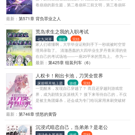
卷崩崩的新生篇，第二卷崩坏三前文明，第三卷崩坏
三现文明。整体剧情较长。为爱发电，无事勿扰。 女
主对应第一卷：九霄。作者较鸽建议养书 一个人的力
最新：
第571章 背负罪业之人
量究竟能有多大，一个人又能忍受什么样的孤独。即
使无人同行，也要留下属于自己的笔墨。 “如果曾经拯
荒岛求生之我的入职考试
救过世界的人可以被称为救世主的话，那我的确可以
七九河开
游戏
完结
被称为救世主。” “那，你能再一次，拯救这个世界
家人们谁懂啊，大学毕业证刚到手下一秒就被时空管
吗？拯救这个时时刻刻都在有人流泪，有人流血的世
理局录取了。 清澈愚蠢的大四毕业生罗丹青呆滞的坐
界？” “我可以让子弹飞回枪膛，可以让雨水倒流。可
在自己的考试场地——一座20平米的荒岛上。 作为一
以让泪水飞回泪腺，但是已挥洒的血，已落下的泪，
个社恐罗丹青把她的苟和潜水发挥到了极致，以至于
最新：
第425章 组装列车（6）
都是不可挽回的。 不过，我也会继续向前，去建成我
她的两个闺蜜差点以为她没来。 向璃书：储备粮你是
心目中的世界。我想让掩藏自己心情的人察觉本色，
真一句话不说啊。 罗丹青：√ 罗丹青： 向璃书：啊啊
人权卡！刚出卡池，刀哭全世界
想让已流过泪水的人变得坚强，想让已挥洒的鲜血不
啊啊，姐妹啊，丹青，青青，妈！想要！！ 季鹿鸣：
会白流，想让被这个时代所扭曲的人重拾希望。 你，
床前明月地上霜
游戏
完结
你这样不行，你跟断了网一样，你那么多好东西屯着
一觉醒来，发现自己穿越了？ 而且还穿越到游戏世
愿意和我一起吗？”
不卖怎么行，物资要循环起来啊亲。 罗丹青： 季鹿
界，成为剧情女反派桃夭？ 接下来等待自己的，不仅
鸣：你这样…… 罗丹青： 季鹿鸣：没事以后有什么事
是被主角团爆杀，还会成为专门给玩家用来刷突破材
情我通知你，东西我帮你卖，零食再来点，不够吃。
料的周本常驻BOSS? 好在她觉醒人气系统！ 只要给
罗丹青：虽然社恐但是懂拿捏人的。
收割人气，就能够影响世界线，改变自己的命运！ 桃
最新：
第746章 愤怒的黄昏
夭思维一下子就清醒了。 自古深情留不住，唯有刀子
得人心。 直接开刀！ 于是乎，玩家们遇到她。 “嗯？
沉浸式暗恋自己，当弟弟？是老公
这女孩好温柔啊！” “这种角色肯定有问题！” “这世界上
清汤鱼丸荞麦面
游戏
完结