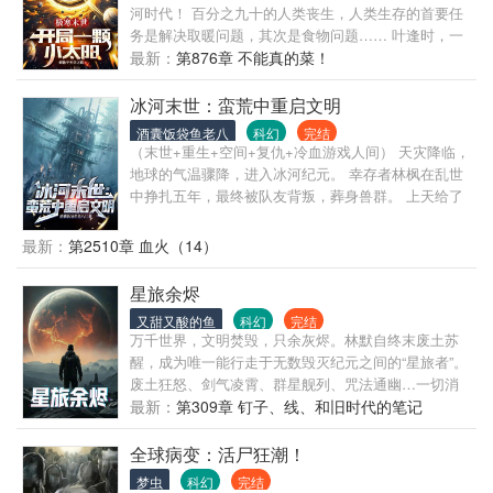
河时代！ 百分之九十的人类丧生，人类生存的首要任
务是解决取暖问题，其次是食物问题…… 叶逢时，一
个当代摆烂大学生，则表示根本不需要考虑那么多。
最新：
第876章 不能真的菜！
拥有一颗体内太阳的他只需要在这极寒末世尽情享受
就可以了。 别人不敢顶的严寒，叶逢时肆意横行； 别
冰河末世：蛮荒中重启文明
人拿不到的物资，叶逢时随便拿。 别人追不到的女
酒囊饭袋鱼老八
科幻
完结
人…… 唉，物资太多，背包装不下怎么办？ 叶逢时：
（末世+重生+空间+复仇+冷血游戏人间） 天灾降临，
很简单，我觉醒个空间异能不就成了。 太阳本是无敌
地球的气温骤降，进入冰河纪元。 幸存者林枫在乱世
路，多个空间多条路！ …… 随着时间流逝，幸存者们
中挣扎五年，最终被队友背叛，葬身兽群。 上天给了
发现寒流中带着一种神秘物质，可以让人类打开基因
他重来的机会，让他带着自己的空间异能回到了天灾
锁，提升能力，觉醒异能！ 与此同时，一种名为“冰
降临的半个月之前。 这一世，他对自己的未来有了新
最新：
第2510章 血火（14）
尸”的可怕怪物诞生，以人类为食，是人类的敌人……
的规划。 他要好好活着，让每一个伤害过自己的人都
当人类和冰尸陷入你死我活的斗争时，却不知双方的
付出代价。 那么，一切就先收集物资开始吧。 “看过
星旅余烬
头顶上，一颗永恒烈阳，横压一世！
动物世界吗？狼捕杀绵羊的时候，旁观者不能出手救
又甜又酸的鱼
科幻
完结
助可怜的小羊，因为那会害死同为地球生灵的狼。我
万千世界，文明焚毁，只余灰烬。林默自终末废土苏
不会和羊共情，因为我也是狼。”
醒，成为唯一能行走于无数毁灭纪元之间的“星旅者”。
废土狂怒、剑气凌霄、群星舰列、咒法通幽…一切消
逝的力量，皆成为他掌中的余火。他从寂灭中汲取力
最新：
第309章 钉子、线、和旧时代的笔记
量，在废墟上重铸传奇。这是一场穿梭于文明坟场的
孤独旅程，也是于万界终焉之时，独自背负所有遗
全球病变：活尸狂潮！
产…重燃星海的史诗。
梦虫
科幻
完结