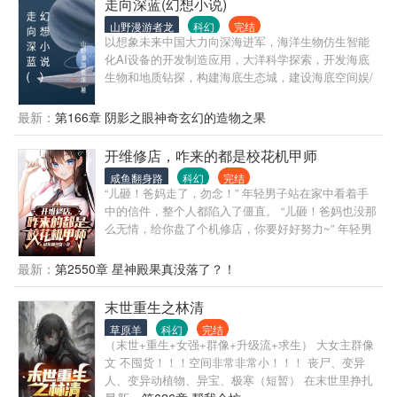
看着下一个需要占领的星球上有魔法与斗气文明，黎
走向深蓝(幻想小说)
阳突然有了一个点子。 “诶，我用蓝星的部队去打这个
山野漫游者龙
科幻
完结
文明不是刚刚好吗？” 官场上………… “黎督察，您看
以想象未来中国大力向深海进军，海洋生物仿生智能
我儿这个副支队长？” “副支队长？不是支队长吗？” 剧
化AI设备的开发制造应用，大洋科学探索，开发海底
情线:占领蓝星(1-19）-蓝星进攻异世界(20-72）-帝国
生物和地质钻探，构建海底生态城，建设海底空间娱/
官场(73-115）-修仙文明（116-187）-学院进修
乐游，研究深海奇异动物的构造结构，研发深海相关
应用高科技产品、航海见闻和海岛风景状况，海洋生
最新：
第166章 阴影之眼神奇玄幻的造物之果
物海鲜食品、海洋知识介绍等等…
开维修店，咋来的都是校花机甲师
咸鱼翻身路
科幻
完结
“儿砸！爸妈走了，勿念！” 年轻男子站在家中看着手
中的信件，整个人都陷入了僵直。 “儿砸！爸妈也没那
么无情，给你盘了个机修店，你要好好努力~” 年轻男
子：...... “你管着破仓库叫机修店？？” 就在此时，系
统觉醒，面前的破烂仓库摇身一变，化为地表最强机
最新：
第2550章 星神殿果真没落了？！
修店。 “老板...你这修机甲的费用会不会太贵了？？大
地机甲罢了，你要150万？奸商！” 少女看着心爱的机
末世重生之林清
甲和高额维修费，陷入了痛苦的抉择。 年轻店长：“我
草原羊
科幻
完结
不仅能修，还能让你的机甲觉醒天赋技！” “你难道忍
（末世+重生+女强+群像+升级流+求生） 大女主群像
心让你的机甲就这样变为废铁？” “疯了吧？！我只是
文 不囤货！！！空间非常非常小！！！ 丧尸、变异
来做个保养，你要收我100亿？！” “这个保养，可以让
人、变异动植物、异宝、极寒（短暂） 在末世里挣扎
你踏上星际巅峰，客人真的不考虑一下？当然你也可