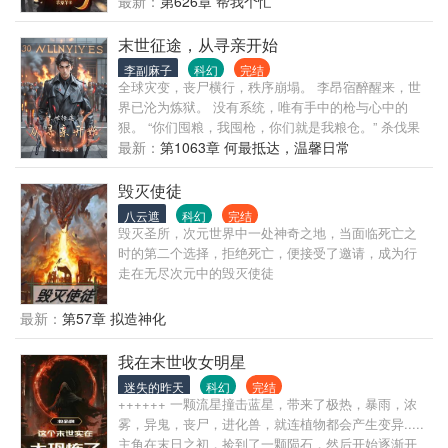
八年的林清被人杀死回到了末世开始前的三个月，上
最新：
第626章 帮我个忙
以定制，是要天赋技，稀有装甲，真理级材料，我的
辈子她独身一人艰难求生，这辈子她认识了很多小伙
服务应有尽有包你满意！” ... 外敌来袭，星兽之潮爆
伴一起组队求生，一路经历了许许多多的生死时刻，
末世征途，从寻亲开始
发，蓝星联盟之上一台台真理级机甲横空而立。 年轻
大家始终不抛弃不放弃，最终一起建立了属于她们自
男子一马当先，横扫千军。 众人：“让你开维修店，你
李副麻子
科幻
完结
己的基地。 注意：有CP，男主出场靠后，男女主是日
全球灾变，丧尸横行，秩序崩塌。 李昂宿醉醒来，世
掀起机战风暴？？” （PS：简介无力，请看正文）
久生情，感情线少，全员搞事业 不存在女主降智，一
界已沦为炼狱。 没有系统，唯有手中的枪与心中的
直很强 基本行动线：校园、小区、威火基地、北上、
狠。 “你们囤粮，我囤枪，你们就是我粮仓。” 杀伐果
第二基地、逃亡、建立基地
断，绝不圣母。 他孤身踏上险途，拯救亲人，建立基
最新：
第1063章 何最抵达，温馨日常
地，组建兵团。 在血与火中，他开辟生存之地； 于绝
望之境，他铸就末日传奇。 这是一场无情与智慧的较
毁灭使徒
量， 也是一曲希望与生存的战歌。
八云遮
科幻
完结
毁灭圣所，次元世界中一处神奇之地，当面临死亡之
时的第二个选择，拒绝死亡，便接受了邀请，成为行
走在无尽次元中的毁灭使徒
最新：
第57章 拟造神化
我在末世收女明星
迷失的昨天
科幻
完结
++++++ 一颗流星撞击蓝星，带来了极热，暴雨，浓
雾，异鬼，丧尸，进化兽，就连植物都会产生变异.....
主角在末日之初，捡到了一颗陨石，然后开始逐渐开