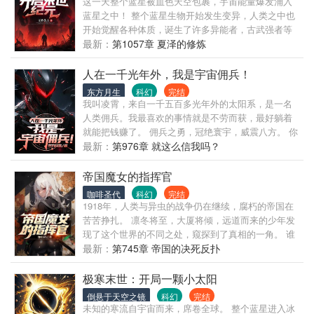
这一天整个蓝星被血色天空包裹，宇宙能量爆发涌入
只要你让我进入你的房子，我就答应做你女朋友。 富
蓝星之中！ 整个蓝星生物开始发生变异，人类之中也
二代：张奕，我愿意用我所有的钱，换你们家的一顿
开始觉醒各种体质，诞生了许多异能者，古武强者等
饭！ 禽兽邻居们：张奕，你应该和我们一起分享物
等！ 原本按照正常的时间线，人类也因此会出现无数
最新：
第1057章 夏泽的修炼
资，不应该那么自私！ …… 看着这些前世背叛过自己
强大存在，蓝星将进入高武进化的黄金时代。 但因为
的人们，张奕躺在安全屋里，舒舒服服的过着世外桃
夏泽，一切都变了！ 上一世夏泽在血色天空下成为了
人在一千光年外，我是宇宙佣兵！
源一般的生活。 张奕：你们死不死的跟我有什么关系
蓝星唯一的一头丧尸，却因为天真选择相信人类，却
啊？我的东西喂狗也不给你们！
东方月生
科幻
完结
惨遭人类背叛抛弃，沦为了被圈养的实验品，在经历
我叫凌霄，来自一千五百多光年外的太阳系，是一名
了无数折磨痛苦后死亡！ 这一世夏泽重生归来，再次
人类佣兵。我最喜欢的事情就是不劳而获，最好躺着
成为丧尸之后，获得了最强丧尸系统，进化成了丧尸
就能把钱赚了。 佣兵之勇，冠绝寰宇，威震八方。 你
母体后，便向人类露出了獠牙！ 当占领整个蓝星，看
不敢骂的佣兵敢骂、你不敢做的佣兵敢做、你不敢得
最新：
第976章 就这么信我吗？
着脚下无数强大丧尸组成的尸潮后，夏泽抬头看向浩
罪的佣兵敢得罪、你不敢收的账佣兵敢收、你不敢砍
瀚无垠的星空。 “要是把全宇宙万族都变成丧尸，应该
的佣兵敢砍、你不敢打的仗佣兵敢打、你不敢冲的要
帝国魔女的指挥官
很有意思吧！”
塞佣兵敢冲、你不敢毁攻的防线佣兵敢攻、你不敢毁
咖啡圣代
科幻
完结
的星球佣兵敢毁……我们的口号是：只要钱到位，文
1918年，人类与异虫的战争仍在继续，腐朽的帝国在
明种族也毁灭给你瞧瞧。 我们是宇宙屠夫、我们是追
苦苦挣扎。 凛冬将至，大厦将倾，远道而来的少年发
逐战争的鬣狗、我们是活跃在宇宙中的追光者。 生命
现了这个世界的不同之处，窥探到了真相的一角。 谁
之光，绽放于沙场。 我们是文明的第一道防线，我们
将成为人类最后的希望？ （机甲，异能，魔女，穿越
最新：
第745章 帝国的决死反扑
亦是种族的最后一道防线。 我叫凌霄，是个佣兵，很
架空类型，无系统，不无脑，介意者慎入）
乐意为您效劳。 “什么，没钱？” “没钱你扯什么犊子，
极寒末世：开局一颗小太阳
要不将自己卖了吧！”
倒悬于天空之镜
科幻
完结
未知的寒流自宇宙而来，席卷全球。 整个蓝星进入冰