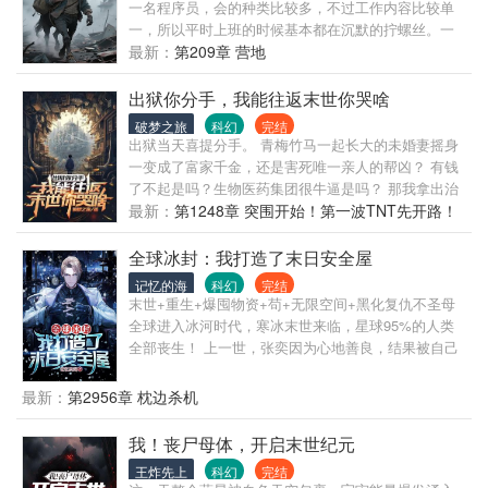
一名程序员，会的种类比较多，不过工作内容比较单
一，所以平时上班的时候基本都在沉默的拧螺丝。一
颗陨石的坠落，彻底改变了我的生活。人们开始变得
最新：
第209章 营地
狂躁，世界开始变得危险，在这样的世界上，我该怎
么生存下去呢？
出狱你分手，我能往返末世你哭啥
破梦之旅
科幻
完结
出狱当天喜提分手。 青梅竹马一起长大的未婚妻摇身
一变成了富家千金，还是害死唯一亲人的帮凶？ 有钱
了不起是吗？生物医药集团很牛逼是吗？ 那我拿出治
疗癌症的特效药你们股价为什么狂跌？ 我拿出多功能
最新：
第1248章 突围开始！第一波TNT先开路！
手术仓你们工厂医院为什么倒闭？ 我拿出人工克隆器
官技术你们怎么全吓哭了？ 后悔？下跪？道歉？ 已经
全球冰封：我打造了末日安全屋
晚了！ 所有仇人全都被我玩儿的彻底破产，一个个活
记忆的海
科幻
完结
的不如狗，死对他们来说都是奢望。 而当初那个高傲
末世+重生+爆囤物资+苟+无限空间+黑化复仇不圣母
的未婚妻，如今更是任我生杀予夺。 末世位面科技碾
全球进入冰河时代，寒冰末世来临，星球95%的人类
压，人才遍地都是，美女财富权利尽在掌握。 两个世
全部丧生！ 上一世，张奕因为心地善良，结果被自己
界。 我都要做无冕之王！
帮助过的人杀死了。 重生回到寒冰末世前一个月，张
奕觉醒空间异能，开始疯狂的囤积物资！ 缺少物资？
最新：
第2956章 枕边杀机
他直接掏空一座超级商场价值百亿的仓库！ 住的不舒
服？他打造了一座堪比末日堡垒的超级安全屋！ 末日
我！丧尸母体，开启末世纪元
来临，别人都冻成狗，为了一口吃的可以舍弃一切。
王炸先上
科幻
完结
而张奕却过的比末世之前还要自在。 白莲花：张奕，