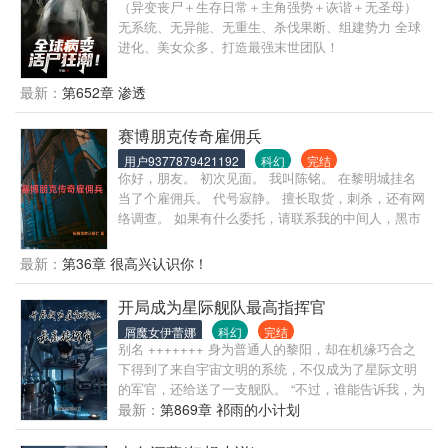
（异变丧尸＋生存日常＋主角强势＋诙谐＋无圣母）
无系统、无异能、无重生、杀伐果断、组建势力 全球
进化、美女众多、打造最强末世团队！
最新：
第652章 渗透
赛博朋克传奇雇佣兵
用户9377879421192
科幻
完结
你好，朋友。 初次见面。 我叫陈铭。 在黎明城挂名
当了个雇佣兵。 代号寂静。 擅长取货，刺杀，还有网
络调查。 如果有什么委托，请联系我的中间人，黑市
的管理者大胡子，又或者兄弟会的神父。
最新：
第36章 很高兴认识你！
开局成为星际舰队最高指挥官
屑魔女伊蕾娜
科幻
完结
别名 +++++++ 身为普通人的黎阳，却在机缘巧合之
下得到了来自宇宙文明的系统，不仅成为了星际文明
的军官，还给送了一支舰队。 “不过，谁能告诉我，为
什么我的首要目标是占领自己的星球啊？” 在完成占领
最新：
第869章 祁雨的小计划
自家星球的任务后，蓝星的归属权彻底属于了黎阳。