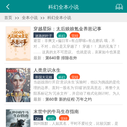
科幻全本小说
首页
>>
全本小说
>>
科幻全本小说
穿越星际：太后娘娘氪金养崽记事
迷路的叶子
科幻
完结
避雷：非爽文+偏日常+有点啰嗦+有点磨叽 哦，不
对，不对，自己是又穿越了！ 穿越！！ 真的见鬼了！
…… 这真的太不可思议。 也就是说，哀家如今也算是
蟠桃树了！ 别名：
最新：
第640章 排除在外
人类意识永生
帝国大元帅
科幻
完结
当赵战强行开启‘意识永生’实验时，他以为挑战的是伦
理的边界。直到一股名为‘归墟’的至高意志，将整个太
阳系标记为‘冗余文件’，并启动了格式化倒计时。为人
类文明争取最后一线生机，赵战被迫接管了远古文明
最新：
第60章 新的征程·万年之约
遗留的‘方舟’。望着舰外无尽的敌人与盟友，他发出广
播：“我是赵战，文明最后的守夜人。”下一秒，所有宇
末世中的牛马生存指南
宙的法则，因他一人而改写。
Qiie
科幻
完结
我叫陈默，人如其名，平时不爱社交，比较沉默，是