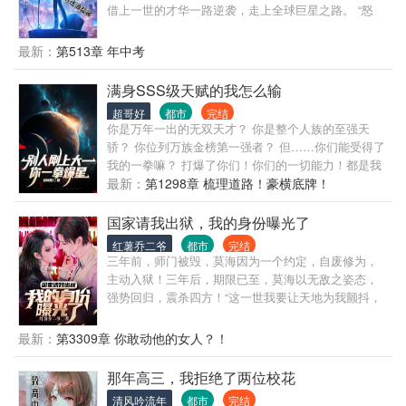
借上一世的才华一路逆袭，走上全球巨星之路。 “怒
那，你...” “别说话，吻我！”金泰熙
最新：
第513章 年中考
满身SSS级天赋的我怎么输
超哥好
都市
完结
你是万年一出的无双天才？ 你是整个人族的至强天
骄？ 你位列万族金榜第一强者？ 但……你们能受得了
我的一拳嘛？ 打爆了你们！你们的一切能力！都是我
的！ 我一路碾爆！当前方无人之时，才发现已然无
最新：
第1298章 梳理道路！豪横底牌！
敌！ 本书又名:
国家请我出狱，我的身份曝光了
红薯乔二爷
都市
完结
三年前，师门被毁，莫海因为一个约定，自废修为，
主动入狱！三年后，期限已至，莫海以无敌之姿态，
强势回归，震杀四方！“这一世我要让天地为我颤抖，
我的规矩，就是规矩！”“什么？！你说你富可敌
国？！”莫海看着手中师父留下的一堆欠条，淡淡说了
最新：
第3309章 你敢动他的女人？！
句：“抱歉，我也负可敌国！”
那年高三，我拒绝了两位校花
清风吟流年
都市
完结