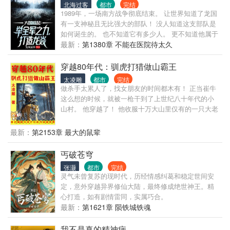
北海过客
都市
完结
尘旧怨。
1989年，一场南方战争彻底结束。 让世界知道了龙国
有一支神秘且无比强大的部队！ 没人知道这支部队是
如何诞生的。 也不知道它有多少人。 更不知道他属于
什么样的部队！ 只知道，它在战场上，如同幽灵一
最新：
第1380章 不能在医院待太久
般，神出鬼没，战术如神！ 即便是在鹰酱特工局，也
仅仅只是调查到关于这支部队的两个字——龙焱！
穿越80年代：驯虎打猎做山霸王
1989年，龙焱侦察大队，改编为龙焱特种部队！ 开始
太凌雕
都市
完结
从全军几百万部队中，挑选精英，扩大规模！ 举全军
做杀手太累人了，找女朋友的时间都木有！ 正当崔牛
之力，打造一把国之重器！ 龙家:龙焱的创立者。 一
这么想的时候，就被一枪干到了上世纪八十年代的小
场战争下来，三名龙家战神战死。 为了龙焱战魂的延
山村。 他穿越了！ 他收服十万大山里仅有的一只大老
续，和龙焱的意志不灭。 龙家最后一个男人，被征往
虎，帮他拿下无数猛兽！ 温柔善良的未婚妻，为他洗
战场。 十六岁的龙小五，龙家最后一个男人。 在接到
衣做饭料理家务，让他舒舒服服。 伶俐可爱的小姨
最新：
第2153章 最大的鼠辈
父亲和哥哥们都战死的通知后，毅然踏入军队熔炉。
子，为他到处跑腿刺探情报。 天不怕地不怕的小舅
成为龙焱的一员！ 数十名从战场撤下来、身经百战的
子，做他的跟班上山打狼下河擒鳄！ 原身崔牛，是个
丐破苍穹
老战神。 倾囊相授战斗技巧、实战经验！ 龙小五，从
软蛋，在村里受尽欺负。 现在，只有崔牛欺负别人的
一个新兵蛋子 快速成为了令世界为之颤栗的龙焱战
张灏
都市
完结
份。 老子不单单要做猎人，还要做山霸王！ 我的地盘
灵气未曾复苏的现时代，历经情感纠葛和稳定世间安
神！ 数年后，面对境外入侵的数百名世界顶尖雇佣
我做主，不是我的地盘，就把它变成我的地盘！ 十万
定，意外穿越异界修仙大陆，最终修成绝世神王。精
兵。 龙小五以小小的身躯，站立在边境国门前，怒
大山，慢慢成为崔牛的私家猎场！ 他打猎的名声，都
心打造，如有剧情雷同，实属巧合。
吼： “尔等胆敢踏入龙国国境线一步！” “杀无赦！”
传海外去了。 俄：“我们这边黑熊泛滥啊，上百万只都
最新：
第1621章 陨铁城铁魂
吃人了，求崔猎神来我国杀熊！” 澳：“野猪比我们国
家的人数还多，上千斤的都有！求崔猎神来我国灭
我不是真的精神病