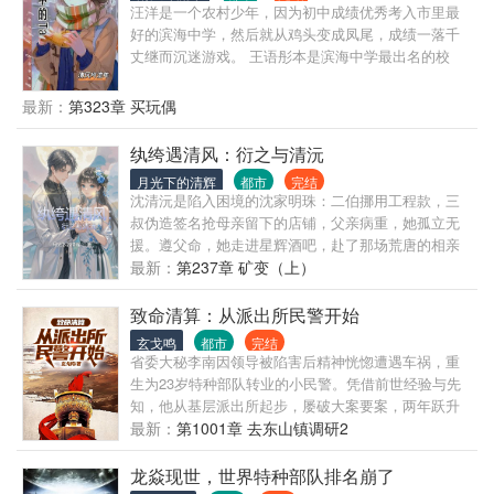
汪洋是一个农村少年，因为初中成绩优秀考入市里最
好的滨海中学，然后就从鸡头变成凤尾，成绩一落千
丈继而沉迷游戏。 王语彤本是滨海中学最出名的校
花，兼具财富与颜值的她与汪洋同班却从不知道有这
么一个人。 直到有一天晚上，王语彤因为不想麻烦司
最新：
第323章 买玩偶
机独自回家，不想却遇到两个醉酒的流氓…… 就在她
即将要失身时，恰好遇到去网吧通宵的汪洋。 自此，
纨绔遇清风：衍之与清沅
两人的命运开始纠缠在一起…… 写实小说，带点夸
月光下的清辉
都市
完结
张，有刀有甜，勉强算双洁。
沈清沅是陷入困境的沈家明珠：二伯挪用工程款，三
叔伪造签名抢母亲留下的店铺，父亲病重，她孤立无
援。遵父命，她走进星辉酒吧，赴了那场荒唐的相亲
局。 初见时，他叼着未点燃的烟调侃自己“游手好
最新：
第237章 矿变（上）
闲”，却让保镖阿坤利落解决闹事者；合作后，他不要
千万定金，只要求“陪我出席两场场合，站在我身边就
致命清算：从派出所民警开始
没人敢动你”。陆家寿宴上，他挡掉所有刁难，替她喝
玄戈鸣
都市
完结
尽敬酒；沈家巷陌里，他摸清眼线护她周全；法院庭
省委大秘李南因领导被陷害后精神恍惚遭遇车祸，重
审后，他攥着判决书笑说“我们赢了”。 一场荒唐相
生为23岁特种部队转业的小民警。凭借前世经验与先
遇，成了命中注定——纨绔的温柔给了心尖人，千金
知，他从基层派出所起步，屡破大案要案，两年跃升
在爱里找到了归处。江州三少陆衍之，是外人眼里“混
正科。此后转战地方，从副县长兼公安局长到常务副
最新：
第1001章 去东山镇调研2
不吝”的纨绔——开着星辉酒吧，把细腻藏在散漫皮囊
县长，再到全国最年轻的县长、县委书记，一路披荆
下。
斩棘，利用超前眼光发展经济，并在关键节点精准布
龙焱现世，世界特种部队排名崩了
局，最终迈向领导岗位，誓要登顶权力之巅，清算前