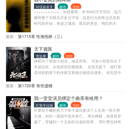
猪！” 北美：“魔鬼让狼群疯狂了，到处都是凶狼，被
咬死的人来不及埋！求崔猎神来我国宰狼！” …… 若
对话奈非天
都市
完结
+++++++++++，你就看吧，本书400万字完结，战力
干年后，有人统计，崔猎神猎过的兽，保守估计绕地
横跨整个无限无尽多元宇宙，这是纪元的终点还是新
球三圈！！
时代的开始，奇迹之城池、最后的堡垒、绚烂的天
赋、可怕的污染、特殊的序列、诡异的回响、世界的
真相！一切尽在“我不是真的精神病！”
最新：
第1715章 性海悟静（三）
天下诡医
雪染墨
都市
完结
林昭为了帮发小创业，倾其所有。 可发小却意外出了
车祸去世，令他背负巨额债务。 走投无路下，他打算
卖掉奶奶留下的传家宝青铜古镜偿还债务。 却无意中
用血泪打开了封印，从而获得诡医传承。 成为可转移
任何病灶的诡医，开始了他一路逆袭的人生。 如花美
最新：
第1720章 有些遗憾
眷，似水流年。
我一堂堂演员绑定个曲库有啥用？
忙里半日闲
都市
完结
叶萧在不懈的努力下终于成功参演了人生第一部大男
主戏，却在一场戏中意外身亡。 再次睁眼，他竟然穿
越了，穿越到一个文娱的当道的世界。 而叶萧也神奇
的绑定了系统。 呦呵！哥的时代到来了啊！ 等等......