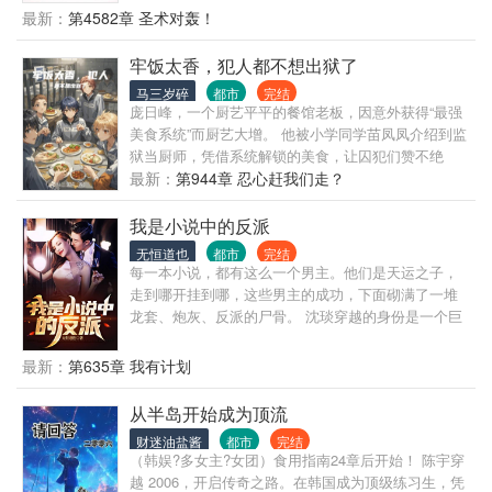
国师，一言断人生死！ 和我比人多？我四师父北凉战
最新：
第4582章 圣术对轰！
神，统领百万雄兵！ 和我比有钱？我五师父商会之
主，富可敌国！ 和我比美人？我有七个倾国倾城的师
牢饭太香，犯人都不想出狱了
姐，个个都很宠我！
马三岁碎
都市
完结
庞日峰，一个厨艺平平的餐馆老板，因意外获得“最强
美食系统”而厨艺大增。 他被小学同学苗凤凤介绍到监
狱当厨师，凭借系统解锁的美食，让囚犯们赞不绝
口，甚至狱警都主动加班只为品尝他的饭菜。 庞日峰
最新：
第944章 忍心赶我们走？
的厨艺不仅改变了监狱的伙食，还让囚犯们积极工
作，监狱里充满了美食的香气和希望。
我是小说中的反派
无恒道也
都市
完结
每一本小说，都有这么一个男主。他们是天运之子，
走到哪开挂到哪，这些男主的成功，下面砌满了一堆
龙套、炮灰、反派的尸骨。 沈琰穿越的身份是一个巨
富公子，但同时也是这些书里共同的反派炮灰！ 掠夺
主角的气运、机缘，可以得到奖励？ 掠夺主角的机
最新：
第635章 我有计划
缘、美女，包括主角的一切，都是我的！ 舔狗是不可
能当舔狗了，这辈子都不可能了！ 沈琰凭借对书中剧
从半岛开始成为顶流
情的熟悉，一步步抢占先机，开始了掠夺之路！
财迷油盐酱
都市
完结
（韩娱?多女主?女团）食用指南24章后开始！ 陈宇穿
越 2006，开启传奇之路。在韩国成为顶级练习生，凭