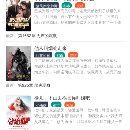
清风徐徐来啊
都市
完结
已成为最大军火商的李青，这天突然收到了杨蜜的来
信，并且得知，自己有个闺女已经三岁了。 三年前，
因为某些原因，杨蜜阴差阳错之下跟李青有了一个孩
子。 迫于对赌协议，最危险的时期，杨蜜不得不找到
轩宝儿的亲生父亲。 确定是自己孩子之后，身为军火
最新：
第1662章 无声的沉默
大佬的李青，摇身一变成为了全职奶爸！ 只因轩宝儿
一句话：“粑粑，我不想麻麻被他们欺负..” 接着， 嘉荇
他从硝烟处走来
娱乐公司以三块钱被收购！ 京圈太子陈阿瑟被打断双
往事如东
都市
完结
腿！ 四九城老炮冯裤子，发文道歉，销声匿迹！ 娱乐
少年刘东因为救人而导致高考失利，转而投身军营，
圈迎来换血大清洗！ 自此， 沪圈各大资本瑟瑟发抖：
在战场上经过硝烟的洗礼逐渐成长，战争结束后，因
“这位……怕是手眼通天的主。” 京圈大院更是避之不
为当年的一句承诺而纵马江湖、快意恩仇，从而开始
及：“查不到，比查得到更可怕。” 高位圈层：“插手他
了他波澜壮阔的人生。
的事，不见得是好事！” 唯独杨蜜，抱着轩宝儿一脸诧
最新：
第925章 船夫现身
异：“宝贝，你霸霸究竟干啥的？”
徒儿，下山去祸害你师姐吧
小殇殇
都市
完结
七年前，家族被灭，惨遭羞辱，七年后，叶君临携带
诸位师父的通天本领强势归来！ 和我比实力？我大师
父武道之主，修为通神！ 和我比医术？我二师父一代
圣医，可起死人肉白骨！ 和我比背景？我三师父一国