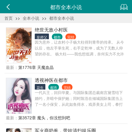
都市全本小说
首页
>>
全本小说
>>
都市全本小说
绝世无敌小村医
皇师父
都市
完结
因为意外，让农村小子杨大柱得到青帝的传承。 从今
以后，他左手掌生死，右手定乾坤，成为了无数人仰
望的存在。 杨大柱——我也想低调，奈何实力不允许
啊。
最新：
第1776章 天魔血晶
透视神医在都市
花生
都市
完结
一代兵王，回归华夏。与国际集团总裁南宫黛雪结下
婚约，并暗中保护她；同时陈浩在倾城国际集团当上
了一名小保安，从此如鱼得水，戏弄美女上司，拳打
纨绔恶少！
最新：
第3572章 魔头，你没想到吧
军火商奶爸，带娃清扫娱乐圈