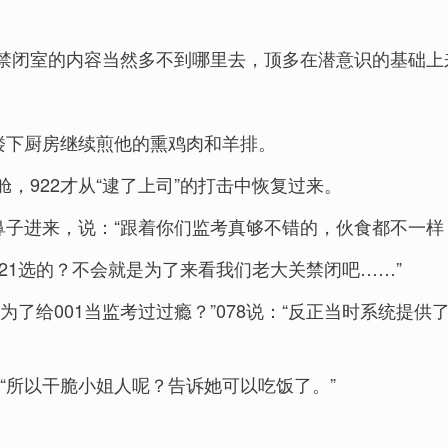
禁闭室的内容当然多不到哪里去，顶多在潜意识的基础上
楼下厨房继续煎他的熏鸡肉和羊排。
，922才从“逮了上司”的打击中恢复过来。
鼻子进来，说：“跟着你们监考真够不错的，伙食都不一样
021选的？不会就是为了来看我们老大关禁闭吧……”
为了给001当监考过过瘾？”078说：“反正当时系统提
：“所以干脆小姐人呢？告诉她可以吃饭了。”