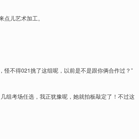
来点儿艺术加工。
，怪不得021挑了这组呢，以前是不是跟你俩合作过？”
供了几组考场任选，我正犹豫呢，她就拍板敲定了！不过这