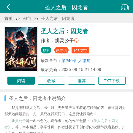
圣人之后：囚龙者
首页
>>
都市
>>
圣人之后：囚龙者
圣人之后：囚龙者
作者：
炥灵公子
都市
已完结
107 万字
最新章节：
第240章 大结局
最后更新：2025-08-15 21:14:09
阅读
收藏
推荐
TXT下载
圣人之后：囚龙者小说简介
我是阳明圣人之后，出生时，无数道天雷围着老宅转圈的轰，难道是因为
那天地间最后的一龙一凤死在我家门口，这是要让我偿命？
炥灵公子
是一名出色的小说作者，他的作品包括：《
圣人之后：囚龙
者
》、等，本本精品，字字珠玑，作者炥灵公子创作的小说情节跌宕起伏、扣
人心弦，情节与文笔俱佳。