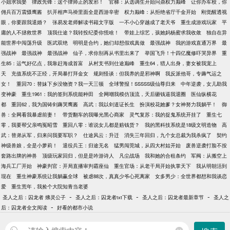
小姐求我娶
律政先锋：这个律师正的发邪！
官梯：从选调生开始问鼎权力巅峰
让你办军校，你
佣兵百万震慑鹰酱
扒开相声马褂里面全是西游辛密
权力巅峰：从拒绝省厅千金开始
刚觉醒透视
眼，你要跟我退婚？
张易发老师解读书籍文字版
一不小心穿越成了老天爷
重生成游戏玩家
平
庸的人不拯救世界
顶我仕途？我转投纪委你慌啥！
带娃上综艺，孩她妈杨蜜求我收敛
独自在异
能世界中闯荡升级
医武双绝
明明是合约，她们却想假戏真做
最强战神
我的游戏直通万界
最
强战神
最强战神
最强战神
仙子，求你别再从书里出来了
举国飞升！十四亿魔修吓哭异界
重
生85：运气好亿点，我靠赶海成首富
从村支书到仕途巅峰
重生64，猎人出身，妻女被我宠上
天
充值系统不正经，开局暴打拜金女
规则怪谈：但我养的是邪神啊
我反派他哥，专薅气运之
女！
重回70：替妹下乡没物资？我一天三顿
全球警报！SSSSS级仙尊归来
中年逆袭，女儿助我
变神豪
重生1961：我的签到系统能种田
全网嘲我模仿顶流，天后砸钱逼我退圈
医仙纵横花
都
重回62，我为国铸剑薅哭鹰酱
高武：我以剑道证长生
扮演校花她爹？女神努力我躺平！
御
兽：全网看我暴虐前妻！
带货翻车的我曝光黑心商家
灵气复苏：我的捉鬼系统开挂了
重生七
零，我要帮父亲鸣冤昭雪
重回八零：谁说女儿都是赔钱货？
我的黑科技系统是18级文明造物
高
武：替弟从军，归来问我要军职？
仕途风云：升迁
消失三年回归，九个女总裁为我杀疯了
契约
神级兽娘，全是小萝莉！
退役兵王：归途无名
猛男闯莞城，从四大村姑开始
废兽逆袭打脸不按
套路出牌的神兽
顶级玩家回归，但是是吟游诗人
凡尘战场
我和她的合租条约
军阀：从搬空上
海兵工厂开始
神豪判官：开局直播审判霸座仙
重生官场：从老干局开始执掌天下
我从明朝活到
现在
重生神豪系统让我躺赢全球
被虐88次，真真少爷心死离家
女多男少：全世界都想和我谈恋
爱
重生荒年，我捡个大院知青当老婆
-
-
-
圣人之后：囚龙者 炥灵公子
圣人之后：囚龙者txt下载
圣人之后：囚龙者最新章节
圣人之
-
后：囚龙者全文阅读
好看的都市小说