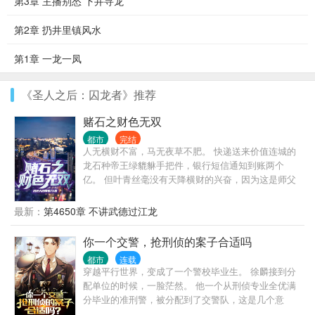
第3章 主播别怂 下井寻龙
第2章 扔井里镇风水
第1章 一龙一凤
《圣人之后：囚龙者》推荐
赌石之财色无双
都市
完结
人无横财不富，马无夜草不肥。 快递送来价值连城的
龙石种帝王绿貔貅手把件，银行短信通知到账两个
亿。 但叶青丝毫没有天降横财的兴奋，因为这是师父
在求救。 为了报仇，他义无反顾闯进了赌石之都，因
为赌石而产生的恩仇，需要靠赌石来了结。 但赌石从
最新：
第4650章 不讲武德过江龙
来都是一刀天堂，一刀地狱。 石头不骗人，骗人的都
是人。 在赌石的圈子中人心如鬼域。 但是，每一块石
你一个交警，抢刑侦的案子合适吗
头都藏着人与人的勾心斗角，血泪恩仇。
都市
连载
穿越平行世界，变成了一个警校毕业生。 徐麟接到分
配单位的时候，一脸茫然。 他一个从刑侦专业全优满
分毕业的准刑警，被分配到了交警队，这是几个意
思？ 不让我干刑侦是吧？ 那好办，我交警也是可以抢