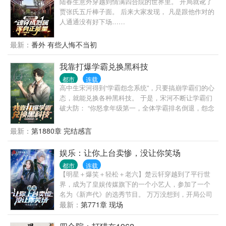
陆春生意外穿越到情满四合院的世界里。 开局就讹了
们玩在一起的人是个江湖大佬。 陆启昌：沈栋有慈善
贾张氏五斤棒子面。 后来大家发现， 凡是跟他作对的
护体，我们动不了他。 ...... 我是洪兴扛把子沈栋，一
人通通没有好下场……
不留神，从一个古惑仔变成了港岛最有名的大富豪和
大慈善家。
最新：
番外 有些人悔不当初
我靠打爆学霸兑换黑科技
都市
连载
高中生宋河得到“学霸怨念系统”，只要搞崩学霸们的心
态，就能兑换各种黑科技。 于是，宋河不断让学霸们
破大防： “你怒拿年级第一，全体学霸排名倒退，怨念
值＋10000！” “你因科研成果获得特殊津贴，待遇高过
你的老师，怨念值＋1000！” “全班第二丁阳泽得知他
最新：
第1880章 完结感言
暗恋的女神是你的舔狗，心态爆炸，怨念值＋800！”
“你宣布对不友好国家进行技术封锁，怨念值＋4亿！”
娱乐：让你上台卖惨，没让你笑场
“你积累的怨念值突破十万点，获得技能过目不忘！”
都市
连载
“你积累的怨念值突破百万点，获得延寿基因技术！”
【明星＋爆笑＋轻松＋老六】楚云轩穿越到了平行世
“你积累的怨念值突破千万点，获得星际飞船样本！”
界，成为了皇娱传媒旗下的一个小艺人，参加了一个
宋河难绷，你们学霸这么容易破防的？再这么下去，
名为《新声代》的选秀节目。 万万没想到，开局公司
我可真要无敌了……
就要让他卖惨博取关注。 所有观众都以为楚云轩和其
最新：
第771章 现场
他人一样，都是在无脑卖惨博同情的时候…… 谁也没
想到，这货竟然把整个画风带歪了。 楚云轩：“我从小