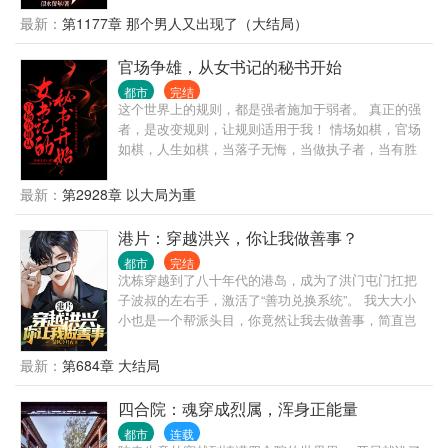
刑侦的活儿的。 上班第一天，连抓7个惯偷，1个绑架
最新：
第1177章 那个男人又出现了（大结局）
杀人犯。 第二天，抓捕一个B通。 第三天，挖出了隐
藏10年的惊天大案主犯。 第四天…… 交警大队队
官场争雄，从女书记的秘书开始
长：“祖宗，咱是交警，你咋天天往刑侦那边送人？”
都市
完结
局长：“谁？谁让徐麟去交警队的，给老子站出来。彻
这个世界上的规则，都是强者施加于弱者。 真正的强
查，一撸到底！” 罪犯之中流传着一个传说，“哪里都
者，是改变规则，让规则适用于我！ 情场如棋，官场
能去，江云市除外。去了，必被抓！”
如棋，人生如棋，当落子无悔，当做执子者，当有胜
天半子之心！！！
最新：
第2928章 以大局为重
港片：穿越洪兴，你让我做善事？
都市
完结
沈栋穿越到了八十年代的港岛，成为了洪门屯门扛把
子波叔的左右手，激活了“善功兑换系统”。 我大大小
小也是一个帮派头目，你竟然让我去做善事，简直岂
有此理。 “恭喜你杀死东兴乌鸦，救活众生，奖励善功
100点。” “恭喜你率领小弟做起了正当生意，奖励善功
最新：
第684章 大结局
500点。” “恭喜你资助福利院五百万，奖励善功5000
点。” ...... 在发现善功能够用来兑换各种东西后，沈栋
四合院：魂穿成烈属，浑身正能量
彻底爱上了做善事。 黄志诚：一千万善款？你确定捐
都市
连载
款人是洪兴的扛把子？ 李文彬：很难相信这个与孩子