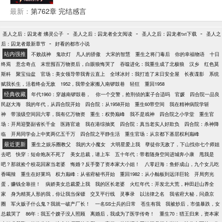
了。 “爹爹，我好饿……”呆萌的女儿也红了眼睛，可
噩耗，从此彻底黑化。 带着张谦蛋、张东秀、封于修
最新：
第762章 完结感言
怜巴巴地看着他。 “没事，媳妇儿！我有粮食！”江霖
等一众小弟，在香江、棒子国、湾湾乃至整个东南亚
顿时担起了养家重担！他走到屋外打开地窖，放了几
掀起了一场血雨腥风。 多年以后，他的势力遍及世
百斤粮食和众多物资。 看着媳妇儿跟女儿吃上饭后，
-
-
-
圣人之后：囚龙者 炥灵公子
圣人之后：囚龙者全文阅读
圣人之后：囚龙者txt下载
圣人之
界，站在高楼上看着自己小弟头上的词条说道：我，
-
崇拜的眼神！江霖有了努力的方向！ 他一定要多赚
后：囚龙者最新章节
好看的都市小说
李青有今天的成就，一靠兄弟忠心！二靠女人多！
钱！在这个年代实现暴富，走向人生巅峰！买爆四合
站内强推
不败战神
鬼吹灯
凡人的骄傲
大宋的智慧
重生之将门毒后
你的幸福物语
十日
Ps：本文没有女主，只有女人。杀伐果断，圣母请转
院！！！
终焉
意念奇点
末世囤百万物资后，白眼狼悔哭了
吞噬进化：我重生成了北极狼
汉乡
红色莫
身！
斯科
聚宝仙盆
官场：美女领导带我青云直上
全球冰封：我打造了末日安全屋
长夜谍影
系统
赋我长生，活着终会无敌
1952，我带全家搬入南锣鼓巷
轻狂
重回1958
经典收藏
年代1960：穿越南锣鼓巷，
你一个交警，抢刑侦的案子合适吗
官媛
四合院一品良
民赵大海
我的年代，从四合院开始
四合院：从1958开始
重生60带空间
我在精神病院学斩
神
带顶级空间回六零，我有亿万物资
重生：权势巅峰
我不是戏神
四合院之小学堂
重生官
场：开局迎娶副省长千金
医路官途
我在港综抽奖
四合院：真当老实人好欺负
四合院：杀神降
临
开局同学会上中奖两亿五千万
四合院之平静生活
重生官场：从京都下基层权利巅峰
最近更新
重生之娱乐圈教父
我的大小魔女
大明星爱上我
孽徒你无敌了，下山找你七个师姐
去吧
快穿：短命炮灰不死了
美女总裁，请上车
五十年代：带着随身空间进城奔小康
甩我是
吧？那就捡个校花回家当老婆
悔婚？反手娶了资本家大小姐！
八零赶海：鱼虾成山，九个女儿吃
香喝辣
重生在好莱坞
权力巅峰：从省府秘书开始
重回1982：从小舢板到远洋巨轮
开局穷光
蛋，赚钱全靠挂！
病娇美女总裁爱上我
我的区长老婆
火红年代：开发北大荒，种田赶山养全
家
身为精英人形的我，你让我当保镖
交叉平行线
灵事录
以法律之名
我省府大秘，问鼎京
圈
军火贩子什么鬼？我就一破产厂长！
一名SS士兵的日常
苍生有我
我被炒后，市值暴跌，女
总裁哭了
86年：我五个嫂子没人照顾
离婚后，我成为了医学传奇！
重生70：猎王归来，资本家