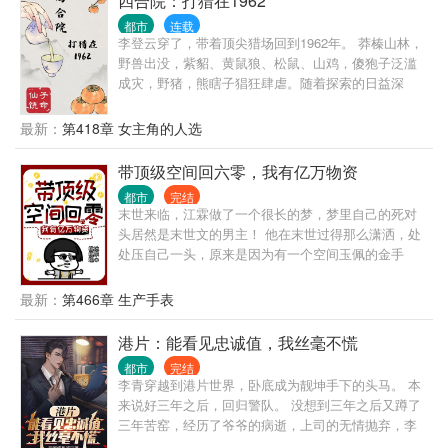
四合院：打猎在1962
父母就不在了，是一个大山里的老爷爷收养了我。”
都市
连载
“爷爷八十岁了，每天还要骑四十公里的车去县城里拾
李登云穿了，带着顶尖猎场回到1962年。 莽榛山林，
荒养我。” “可是有一天，爷爷在拾荒的时候出了车
野兽出没，紫貂、黄鼠狼、松鼠、山鸡，傻狍子泛滥
祸，从此撒手人寰……” 卖惨到了一半，楚云轩彻底绷
成灾，野猪，熊瞎子猖狂肆虐。随着探索的日益深
不住了。 “噗嗤，哈哈哈，实在是不好意思，没绷住笑
入，党参，林蛙，冬虫夏草，野山参，鹿茸，燕窝、
场了，哈哈哈，第一次卖惨没啥经验。” 楚云轩的笑场
百年灵芝逐渐揭开神秘面纱。 负伤回城的李登云毅然
最新：
第418章 女主角的人选
直接把所有人给整蒙了。 就在导演组以为直播出了事
扛起水连珠，为恓惶年代换个活法…… 治愈系，轻松
故，经纪人以为楚云轩彻底完蛋了的时候…… 谁也没
向，侠之大者，为国为民！
带顶级空间回六零，我有亿万物资
想到…… 节目的热度竟然打破了记录。 “哈哈哈！这
哥们耿直啊，哈哈哈。” “哥们，让你卖惨，没让你笑
都市
完结
末世来临，江霖做了一个很长的梦，梦里自己的死对
场啊，哈哈哈！” “……” 就在所有人以为，楚云轩只是
头居然是末世文的男主！ 他在末世过得那么潇洒，处
一个搞节目效果的逗比的时候…… 一首高音炸裂的原
处压自己一头，原来是因为有一个空间玉佩的金手
创《我们的爱》，彻底引爆全场。 这时大家才发现，
指！ 梦醒，他回到末世前，江霖毫不犹豫地抢了男主
这个逗比竟然这么牛哔！
的金手指空间。 绑定空间后，他竟然被商场的货架给
最新：
第466章 生产手表
砸死了！？难道配角就注定不能有主角的金手指嘛？
再次睁眼他居然来到了60年代，看着身边哭泣不止的
港片：能看见忠诚值，我丝毫不慌
小女儿，还有怀着身孕的媳妇儿，江霖很是懵逼！ 刚
都市
完结
刚他还是孤家寡人，现在就成了老婆孩子热炕头的已
李青穿越到港片世界，卧底成为靓坤手下的头马。 本
婚人士？ 还好空间还在，他囤了不少物资，商场也被
来说好三年之后，回归警队。 没想到三年之后又蹲了
他收进了空间里！ “江霖，对不起我没能借到粮
三年苦窑，经历了爷爷的病逝，上司的无情抛弃，李
食……”媳妇儿哭的梨花带雨，今天可能又要饿肚子
青心灰意冷。 出狱的前一天，收到了大佬靓坤被杀的