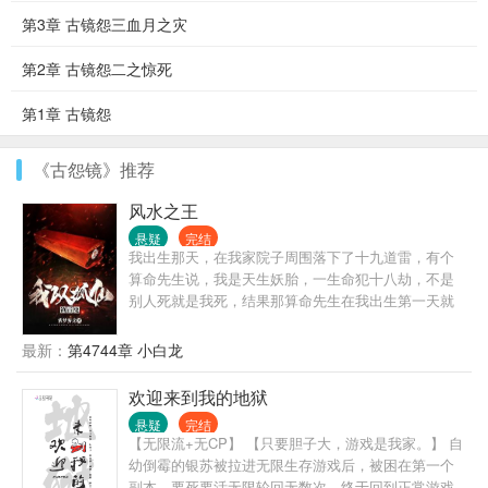
第3章 古镜怨三血月之灾
第2章 古镜怨二之惊死
第1章 古镜怨
《古怨镜》推荐
风水之王
悬疑
完结
我出生那天，在我家院子周围落下了十九道雷，有个
算命先生说，我是天生妖胎，一生命犯十八劫，不是
别人死就是我死，结果那算命先生在我出生第一天就
应了我的劫，抱着我刚出了村口就突然暴毙！
最新：
第4744章 小白龙
欢迎来到我的地狱
悬疑
完结
【无限流+无CP】 【只要胆子大，游戏是我家。】 自
幼倒霉的银苏被拉进无限生存游戏后，被困在第一个
副本，要死要活无限轮回无数次，终于回到正常游戏