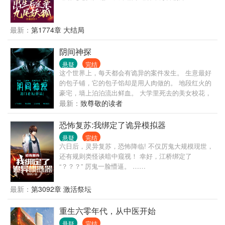
最新：
第1774章 大结局
阴间神探
悬疑
完结
这个世界上，每天都会有诡异的案件发生。 生意最好
的包子铺，它的包子馅却是用人肉做的。 地段红火的
豪宅，墙上泊泊流出鲜血。 大学里死去的美女校花，
每逢忌日必会带走一人。 医院7号楼僵尸婴儿的传说，
最新：
致尊敬的读者
又是否确有其事？ 中国最后一个仵作，用传承了三千
年的验尸手法，带你直击命案现场：世间本无鬼，妙
恐怖复苏:我绑定了诡异模拟器
手雪冤屈。 连环杀人魔，性瘾者，吸血症，奸尸癖，
悬疑
完结
妖瞳人群，公安厅奇案通通大解密！
六日后，灵异复苏，恐怖降临! 不仅厉鬼大规模现世，
还有规则类怪谈暗中窥视！ 幸好，江桥绑定了
“？？？” 厉鬼一脸懵逼。 ……
最新：
第3092章 激活祭坛
重生六零年代，从中医开始
悬疑
完结