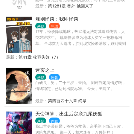
进程。 终于不用面对同一批怪物的银苏泪流满面，决
最新：
第1281章 番外·她回来了
定好好和怪物们交朋友，再也不打他们了。 众人看着
随手捏爆怪物，渣都不剩的银苏：灰都扬了是吧！ 后
规则怪谈：我即怪谈
来游戏里多了一条禁忌：远离银苏，她有病！
悬疑
完结
17年，怪谈降临地球，热武器无法对其造成伤害，人
类艰难求生。 规则怪谈成为地球人类的一把救命稻
草。 全球数万天选者，胜则现实怪谈消散，败则规则
怪谈降临。 这是人类与怪谈的战争。 陈韶，一名饱受
骨癌折磨的患者，成为了第三轮次的天选者。
最新：
第41章 收容失效（7）
—————————————— 一句话简介：男主在
拯救人类的过程中逐渐变为怪谈的故事 基本设定： 1.
迷雾之上
人类无法从物理层面对抗诡异，所以除非规则允许，
悬疑
连载
不然不可能出现人类爆锤诡异的场景。 2.含有直播成
白研良，男，二十三岁，未婚。 测评判定病情好转，
分，直播间描写较少，现实世界对天选者帮助很大。
情绪稳定，已达到出院标准。 今天，出院了。
3.不会特意去嘲弄某个国家，顶多安排点惨烈的死法√
4.主角会在不危及自身的情况下，帮助心怀善意的人，
最新：
第四百四十六章 终章
也会坑不怀好意的人。 5.主角不会背叛人类。 6.本书
所有怪谈均为本人原创。 7.无CP。 文笔比较啰嗦，看
天命神算，出生后定亲九尾妖狐
了之后觉得不太好的，欢迎评论区提出，只要有理有
据态度良好，我都会接受。
悬疑
连载
我出世身带麒麟，爷爷为救我，亲手剥下自己人皮，
送给九尾狐。 那一天，枯木逢春，万兽朝拜！