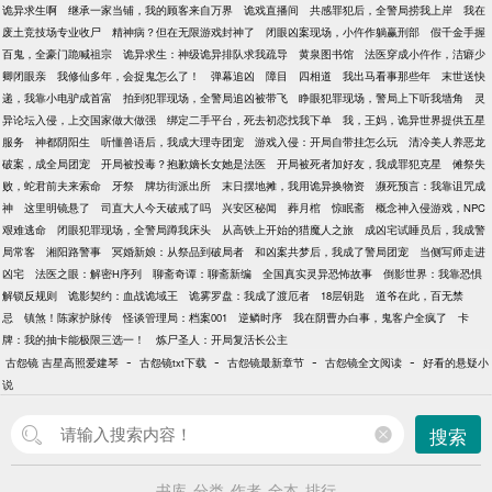
诡异求生啊
继承一家当铺，我的顾客来自万界
诡戏直播间
共感罪犯后，全警局捞我上岸
我在
废土竞技场专业收尸
精神病？但在无限游戏封神了
闭眼凶案现场，小仵作躺赢刑部
假千金手握
百鬼，全豪门跪喊祖宗
诡异求生：神级诡异排队求我疏导
黄泉图书馆
法医穿成小仵作，洁癖少
卿闭眼亲
我修仙多年，会捉鬼怎么了！
弹幕追凶
障目
四相道
我出马看事那些年
末世送快
递，我靠小电驴成首富
拍到犯罪现场，全警局追凶被带飞
睁眼犯罪现场，警局上下听我墙角
灵
异论坛入侵，上交国家做大做强
绑定二手平台，死去初恋找我下单
我，王妈，诡异世界提供五星
服务
神都阴阳生
听懂兽语后，我成大理寺团宠
游戏入侵：开局自带挂怎么玩
清冷美人养恶龙
破案，成全局团宠
开局被投毒？抱歉嫡长女她是法医
开局被死者加好友，我成罪犯克星
傩祭失
败，蛇君前夫来索命
牙祭
牌坊街派出所
末日摆地摊，我用诡异换物资
濒死预言：我靠诅咒成
神
这里明镜悬了
司直大人今天破戒了吗
兴安区秘闻
葬月棺
惊眠斋
概念神入侵游戏，NPC
艰难逃命
闭眼犯罪现场，全警局蹲我床头
从高铁上开始的猎魔人之旅
成凶宅试睡员后，我成警
局常客
湘阳路警事
冥婚新娘：从祭品到破局者
和凶案共梦后，我成了警局团宠
当侧写师走进
凶宅
法医之眼：解密H序列
聊斋奇谭：聊斋新编
全国真实灵异恐怖故事
倒影世界：我靠恐惧
解锁反规则
诡影契约：血战诡域王
诡雾罗盘：我成了渡厄者
18层钥匙
道爷在此，百无禁
忌
镇煞！陈家护脉传
怪谈管理局：档案001
逆鳞时序
我在阴曹办白事，鬼客户全疯了
卡
牌：我的抽卡能极限三选一！
炼尸圣人：开局复活长公主
-
-
-
-
古怨镜 吉星高照爱建琴
古怨镜txt下载
古怨镜最新章节
古怨镜全文阅读
好看的悬疑小
说
搜索
书库
分类
作者
全本
排行