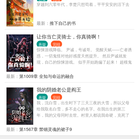
穿越到六零年代，李楚只想苟着，平平安安的活下去
最新：
推下自己的书
让你当亡灵骑士，你真骑啊！
悬疑
完结
惊悚游戏降临。 尹诚，号诚哥。 觉醒天赋——亡者诱
惑，一切鬼怪对他好感度天然提升。 然后尹诚就发
现，自己的惊悚游戏。 似乎开始跑偏了起来！ 超模鬼
护士，拿着挂瓶求尹诚给她输液； 优雅贵气的血族女
伯爵，非尹诚的鲜血不吸； 千变万化的画皮鬼追着尹
最新：
第1009章 全知与命运的融合
诚让给她画出完美人皮； 仙气飘飘的画中魂，待君千
年的鬼新娘，刀枪不入的僵尸公主... 蓦然回首。 尹诚
我的阴婚老公是阎王
已然在亡灵骑士的道路上渐行渐远... 简介无力，请看
悬疑
完结
正文。
我，沈白雪，出生时下了三天三夜的大雪，所以父母
给我取名白雪，多不走心的名字。在我出生的第三
年，我的父母同时去世。村里人都说我命硬，克死了
自己的父母，从此我和姥姥相依为命，三岁时，我意
外的见到了不该见的东西，姥姥跟我说，我是天生的
最新：
第1567章 禁锢灵魂的裙子9
阴阳眼，让我看见可怕的东西，不要声张，后来姥姥