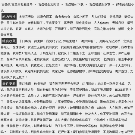
为了养活我，把我带了市内，开了一家纸扎铺……
-
-
-
-
古怨镜 吉星高照爱建琴
古怨镜全文阅读
古怨镜txt下载
古怨镜最新章节
好看的悬疑小
说
站内强推
太荒吞天诀
战场合同工
御鬼者传奇
贞观小闲王
凡人的骄傲
穿越星际：妻荣夫
贵
重生都市仙帝
老祖别苟了，宇宙要没了
遮天记
我也是皇叔
凡人修仙传
天域丹尊
最强
末世进化
官媛
蛊真人
大宋的智慧
开局废了，我开启最强进化
官路之谁与争锋
猎谍
史上
最狂至尊
经典收藏
十日终焉
御鬼师：我契约了亿只S级鬼物！
诡异降临：开局拥有万亿冥币
北派盗
墓笔记
惊悚游戏：女诡怎么都是我前女友
我在娱乐圈当风水顾问的那些年
忍校教师，我教书就
能变强
我靠焚尸超凡入圣
开局鬼敲门，被我从十二楼丢下去
全球追捕：让你逃亡，你咋还破
案
相亲节目表白被拒，逮捕女嘉宾
让你当收尸人，你直接解刨了前女友
七岁的我，被选中参加
规则怪谈
规则怪谈：我收敛点，就是变态？
诡异降临，狂印冥钞的我无敌了
你一个天选罪犯，
转头加入刑侦队
欢迎来到我的地狱
农家记事
让你模拟犯罪，你却制造完美现场
诡异游戏，女
儿别吹了我无敌了！
最近更新
青灯鬼语
殓骨鸣规
我在诡异世界开火葬场
红月降临：从红雾一路杀穿神域
见
诡！我的破案搭档非人类
我在神秘世界的那些年
看见罪犯词条，我成了警局团宠
BOSS直聘？
怎么是给邪神打工
诡异：人，咪很不高兴为你服务
尸鬼夜行
说好当万人迷，怎么成警局团宠
了
外卖专送凶案现场，全警局都蹲我
共享犯罪视角，全警局捞我出狱
刑侦悬赏榜？是赏金小姐
的业绩表
我的植物会缉凶，这很合理吧
普通人？她明明是诡异之母
却妖典
人在诡异，但被开
除人籍
一摸证物就破案，我成了警局团宠
我不是阴阳道士
校花大人，你不要吃我啊
欢迎光临
幽冥当铺
娇养大佬，从收尸兼职开始
末世大佬在惊悚游戏杀疯了
公路求生：我靠板车苟成
神
怪物横行？滚远点，别阻止我发财
为了长生不死，我带着全宗修仙
诡异降临也要上班
吗？
刷到死亡快讯，刑侦队追着我破案
赶尸破案！豪门弃崽是警局团宠
不是跑腿吗？怎么还要