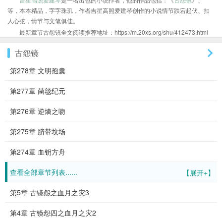
等，本本精品，字字珠玑，作者吉星高照爱建琴创作的小说情节跌宕起伏、扣
人心弦，情节与文笔俱佳。
最新章节古怨镜全文阅读推荐地址：https://m.20xs.org/shu/412473.html
古怨镜
第278章 文明孢囊
第277章 菌毯纪元
第276章 逆熵之吻
第275章 脐带坟场
第274章 血钥方舟
查看全部章节列表......
【展开+】
第5章 古镜怨之血月之灾3
第4章 古镜怨四之血月之灾2