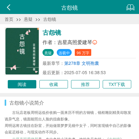
古怨镜
首页
>>
悬疑
>>
古怨镜
古怨镜
作者：
吉星高照爱建琴
悬疑
连载中
96 万字
最新章节：
第278章 文明孢囊
最后更新：2025-07-05 16:38:53
阅读
收藏
推荐
TXT下载
古怨镜小说简介
古玩店老板周明远低价收购一面来历不明的古铜镜，镜框雕刻精美却散发
诡异气息，镜面能照出人脸的扭曲影像。
周明远将古镜挂在卧室，开始做噩梦梦见镜中女子，同时发现镜中自己的影像
会延迟移动，与现实动作不同步。
吉星高照爱建琴
是一名出色的小说作者，他的作品包括：《
古怨镜
》、