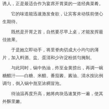
诱人，正是最适合作为宴席开胃菜的一道经典菜肴。
它的味道能迅速激发食欲，让宾客未动筷前便心
生期待。
既然是开胃之首，自然要尽早上桌，才能发挥最
佳效果。
于是她立即动手，将里脊肉切成大小均匀的薄
片，加入料酒、盐、蛋清和少许淀粉抓匀腌制。
与此同时，锅中热油，炸至金黄捞出，再调一碗
糖醋汁——白糖、米醋、番茄酱、酱油、清水按比例
调匀，倒入锅中熬至浓稠冒泡。
待油温再度升高，她将肉块迅速复炸一遍，使其
外酥里嫩。