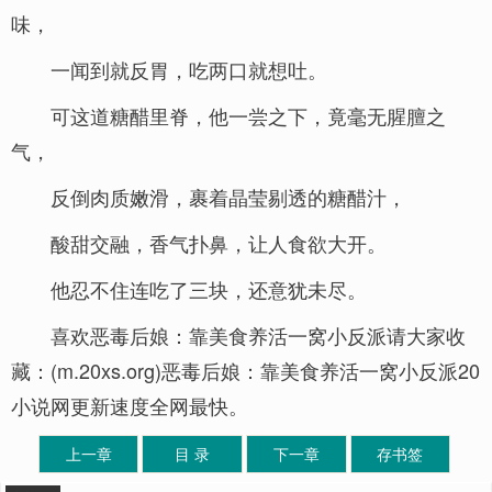
味，
一闻到就反胃，吃两口就想吐。
可这道糖醋里脊，他一尝之下，竟毫无腥膻之
气，
反倒肉质嫩滑，裹着晶莹剔透的糖醋汁，
酸甜交融，香气扑鼻，让人食欲大开。
他忍不住连吃了三块，还意犹未尽。
喜欢恶毒后娘：靠美食养活一窝小反派请大家收
藏：(m.20xs.org)恶毒后娘：靠美食养活一窝小反派20
小说网更新速度全网最快。
上一章
目 录
下一章
存书签