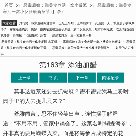
首页
>>
恶毒后娘：靠美食养活一窝小反派
>>
恶毒后娘：靠美食
来罗织
养活一窝小反派最新章节
(目录)
大家在看
灯花笑
我家直播间通古今
王妃上吊后，王爷后悔了
死后第一天，乖戾质子被我亲
懵了
穿越逍遥嫡女
快穿：娇媚宿主绑定生子系统
满门反派疯批，唯有师妹逗比
吃瓜贵妃的自
我修养
慕南枝（《嘉南传》原着）
娘娘套路深，三千宠爱集一身
-
-
恶毒后娘：靠美食养活一窝小反派 来罗织
恶毒后娘：靠美食养活一窝小反派全文阅读
恶毒后
-
-
娘：靠美食养活一窝小反派txt下载
恶毒后娘：靠美食养活一窝小反派最新章节
好看的古言小
说
第163章 添油加醋
上一章
书 页
下一章
阅读记录
莫非这道菜还要去抓蝴蝶？需不需要我马上吩咐
园子里的人去捉几只来？”
舒雅闻言，忍不住轻笑出声，连忙摆手解释
道：“不用不用，管家中误会了。这菜名叫‘蝴蝶海参’，
并非真的要用蝴蝶入菜。而是将海参片成特定的花