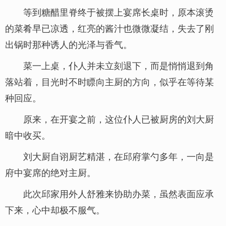
等到糖醋里脊终于被摆上宴席长桌时，原本滚烫
的菜肴早已凉透，红亮的酱汁也微微凝结，失去了刚
出锅时那种诱人的光泽与香气。
菜一上桌，仆人并未立刻退下，而是悄悄退到角
落站着，目光时不时瞟向主厨的方向，似乎在等待某
种回应。
原来，在开宴之前，这位仆人已被厨房的刘大厨
暗中收买。
刘大厨自诩厨艺精湛，在邱府掌勺多年，一向是
府中宴席的绝对主厨。
此次邱家用外人舒雅来协助办菜，虽然表面应承
下来，心中却极不服气。