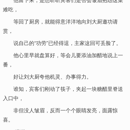
难吃，
等回了厨房，就能得意洋洋地向刘大厨邀功请
赏，
说自己的“功劳”已经得逞，主家这回可丢脸了。
他心里早就盘算好，等会儿要添油加醋地说上一
番，
好让刘大厨夸他机灵、办事得力。
谁知，宾客们刚动了筷子，夹起一块糖醋里脊送
入口中，
非但没人皱眉，反而一个个眼睛发亮，面露惊
喜。