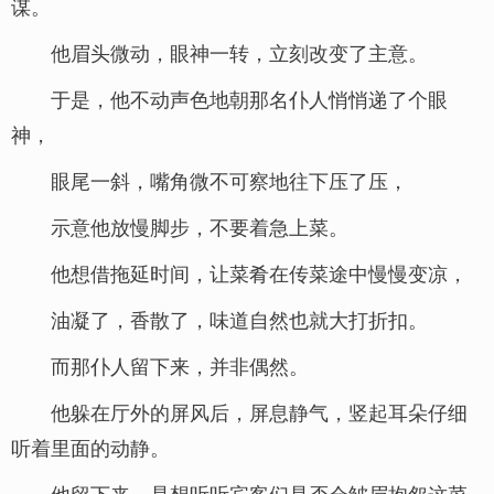
谋。
他眉头微动，眼神一转，立刻改变了主意。
于是，他不动声色地朝那名仆人悄悄递了个眼
神，
眼尾一斜，嘴角微不可察地往下压了压，
示意他放慢脚步，不要着急上菜。
他想借拖延时间，让菜肴在传菜途中慢慢变凉，
油凝了，香散了，味道自然也就大打折扣。
而那仆人留下来，并非偶然。
他躲在厅外的屏风后，屏息静气，竖起耳朵仔细
听着里面的动静。
他留下来，是想听听宾客们是否会皱眉抱怨这菜