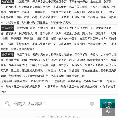
站内强推
太荒吞天诀
开局同学会上中奖两亿五千万
官场从秘书开始
最佳女婿
灰烬领
主
逆天邪神
从笑傲开始，无限被动光环
古井观传奇
抗战之关山重重
村后有片玉米地
神医
凰后：傲娇暴君，强势宠！（神医凰后）
神医高手在都市内
年代1960：穿越南锣鼓巷，
谍影：
命令与征服
厨神，妖兽：不好，我们成食材了
长生苟道：开局吹唢呐，送葬修仙
重生：权势巅
峰
大明新命记
九转神体诀
万族图鉴：你管这叫F级天赋？
经典收藏
重生之将门毒后
嫡嫁千金
香归
我在长安做妇产科医生的日子
兽世在逃小娇
娇
首辅娇娘
从漂在港综开始
边关小厨娘
快穿：绑定生子系统，美人好孕
墨燃丹青
大理寺
小饭堂
吾家阿囡
吾妻甚妙
闺门荣婿
将军，夫人喊你种田了
修真界无数天骄，唯有小师妹沙
雕
屯满粮，灾荒我不慌
小师妹生来反骨，女主掉坑她埋土
乱世种田：挡我发财者，死！
小O
暴露后，被整个修真界觊觎了
最近更新
皇后的容光
侯府忘恩负义？权臣撑腰，我虐渣
国公府丫鬟内卷日常
人在秦国，基
建，搞钱两手抓
为师
奶娘娇软，权贵们只想父凭子贵
裁玉
谁说她不能靠科举位极人臣
错嫁
春色
表小姐高嫁了吗
作精恶女万人嫌，疯批王爷追妻忙
胭脂词案
父母双亡考科举，女状元六
元及第
重生后，财迷王妃只想赚钱
二嫁皇叔
共寻春
锦绣福妻
冒充嫡姐养鱼，五个权臣为我
疯魔
穿到清朝后，八爷天天偷听我心声
全京城大佬，都想当我裙下臣
-
-
恶毒后娘：靠美食养活一窝小反派 来罗织
恶毒后娘：靠美食养活一窝小反派txt下载
恶毒后
-
-
娘：靠美食养活一窝小反派最新章节
恶毒后娘：靠美食养活一窝小反派全文阅读
好看的古言
小说
搜索

书库
分类
作者
全本
排行