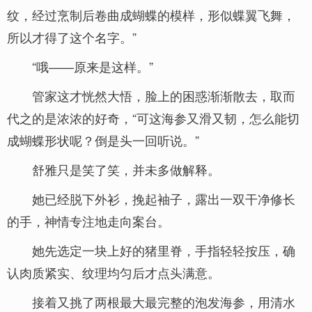
纹，经过烹制后卷曲成蝴蝶的模样，形似蝶翼飞舞，
所以才得了这个名字。”
“哦——原来是这样。”
管家这才恍然大悟，脸上的困惑渐渐散去，取而
代之的是浓浓的好奇，“可这海参又滑又韧，怎么能切
成蝴蝶形状呢？倒是头一回听说。”
舒雅只是笑了笑，并未多做解释。
她已经脱下外衫，挽起袖子，露出一双干净修长
的手，神情专注地走向案台。
她先选定一块上好的猪里脊，手指轻轻按压，确
认肉质紧实、纹理均匀后才点头满意。
接着又挑了两根最大最完整的泡发海参，用清水