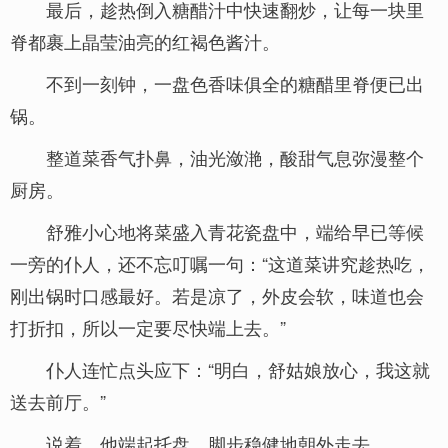
最后，趁热倒入糖醋汁中快速翻炒，让每一块里
脊都裹上晶莹油亮的红褐色酱汁。
不到一刻钟，一盘色香味俱全的糖醋里脊便已出
锅。
整道菜香气扑鼻，油光潋滟，酸甜气息弥漫整个
厨房。
舒雅小心地将菜盛入青花瓷盘中，端给早已等候
一旁的仆人，还不忘叮嘱一句：“这道菜讲究趁热吃，
刚出锅时口感最好。若是凉了，外皮会软，味道也会
打折扣，所以一定要尽快端上去。”
仆人连忙点头应下：“明白，舒姑娘放心，我这就
送去前厅。”
说着，他端起托盘，脚步稳健地朝外走去。