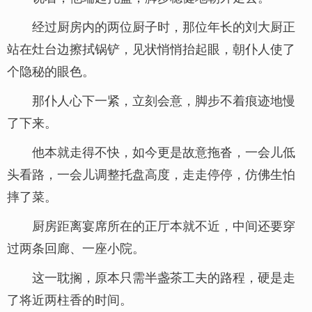
经过厨房内的两位厨子时，那位年长的刘大厨正
站在灶台边擦拭锅铲，见状悄悄抬起眼，朝仆人使了
个隐秘的眼色。
那仆人心下一紧，立刻会意，脚步不着痕迹地慢
了下来。
他本就走得不快，如今更是故意拖沓，一会儿低
头看路，一会儿调整托盘高度，走走停停，仿佛生怕
摔了菜。
厨房距离宴席所在的正厅本就不近，中间还要穿
过两条回廊、一座小院。
这一耽搁，原本只需半盏茶工夫的路程，硬是走
了将近两柱香的时间。