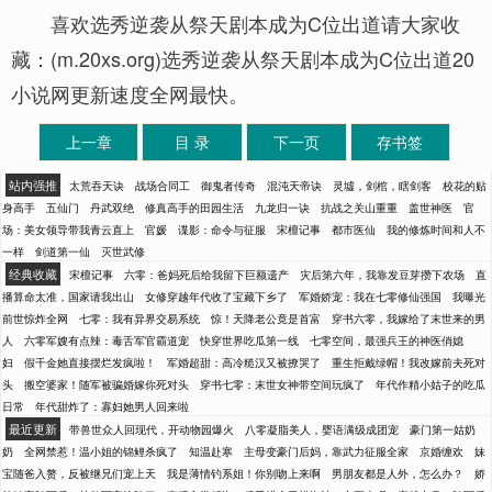
喜欢选秀逆袭从祭天剧本成为C位出道请大家收
藏：(m.20xs.org)选秀逆袭从祭天剧本成为C位出道20
小说网更新速度全网最快。
上一章
目 录
下一页
存书签
站内强推
太荒吞天诀
战场合同工
御鬼者传奇
混沌天帝诀
灵墟，剑棺，瞎剑客
校花的贴
身高手
五仙门
丹武双绝
修真高手的田园生活
九龙归一诀
抗战之关山重重
盖世神医
官
场：美女领导带我青云直上
官媛
谍影：命令与征服
宋檀记事
都市医仙
我的修炼时间和人不
一样
剑道第一仙
灭世武修
经典收藏
宋檀记事
六零：爸妈死后给我留下巨额遗产
灾后第六年，我靠发豆芽攒下农场
直
播算命太准，国家请我出山
女修穿越年代收了宝藏下乡了
军婚娇宠：我在七零修仙强国
我曝光
前世惊炸全网
七零：我有异界交易系统
惊！天降老公竟是首富
穿书六零，我嫁给了末世来的男
人
六零军嫂有点辣：毒舌军官霸道宠
快穿世界吃瓜第一线
七零空间，最强兵王的神医俏媳
妇
假千金她直接摆烂发疯啦！
军婚超甜：高冷糙汉又被撩哭了
重生拒戴绿帽！我改嫁前夫死对
头
搬空婆家！随军被骗婚嫁你死对头
穿书七零：末世女神带空间玩疯了
年代作精小姑子的吃瓜
日常
年代甜炸了：寡妇她男人回来啦
最近更新
带兽世众人回现代，开动物园爆火
八零凝脂美人，婴语满级成团宠
豪门第一姑奶
奶
全网禁惹！温小姐的锦鲤杀疯了
知温赴寒
主母变豪门后妈，靠武力征服全家
京婚缠欢
妹
宝随爸入赘，反被继兄们宠上天
我是薄情钓系姐！你别吻上来啊
男朋友都是人外，怎么办？
娇