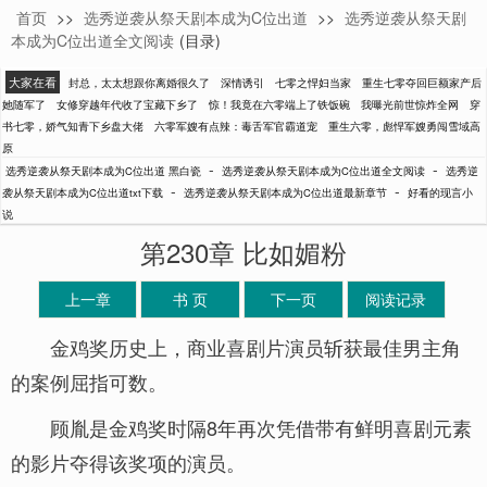
首页
>>
选秀逆袭从祭天剧本成为C位出道
>>
选秀逆袭从祭天剧
黑白瓷
本成为C位出道全文阅读
(目录)
大家在看
封总，太太想跟你离婚很久了
深情诱引
七零之悍妇当家
重生七零夺回巨额家产后
她随军了
女修穿越年代收了宝藏下乡了
惊！我竟在六零端上了铁饭碗
我曝光前世惊炸全网
穿
书七零，娇气知青下乡盘大佬
六零军嫂有点辣：毒舌军官霸道宠
重生六零，彪悍军嫂勇闯雪域高
原
-
-
选秀逆袭从祭天剧本成为C位出道 黑白瓷
选秀逆袭从祭天剧本成为C位出道全文阅读
选秀逆
-
-
袭从祭天剧本成为C位出道txt下载
选秀逆袭从祭天剧本成为C位出道最新章节
好看的现言小
说
第230章 比如媚粉
上一章
书 页
下一页
阅读记录
金鸡奖历史上，商业喜剧片演员斩获最佳男主角
的案例屈指可数。
顾胤是金鸡奖时隔8年再次凭借带有鲜明喜剧元素
的影片夺得该奖项的演员。