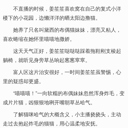
不直播的时候，姜笙笙喜欢窝在自己的复式小洋
楼下的小花园，边懒洋洋的晒太阳边撸猫。
她养了只名叫黛西的布偶猫妹妹，漂亮又粘人，
喜欢蜷缩在她怀里喵喵地撒娇。
这天天气正好，姜笙笙哒哒哒踩着拖鞋刚支棱起
躺椅，就听见身旁草丛响起窸窸窣窣。
富人区这片治安很好，一时间姜笙笙虽警惕，心
里的疑惑却更盛。
“喵喵喵！”一向软糯的布偶妹妹忽然浑身炸毛，变
成片片猫，凶狠狠地咧开嘴朝草丛哈气。
了解猫咪哈气的大概含义，小主播挠挠头，主动
走过去抱起炸毛的猫猫，用心温柔地安抚。