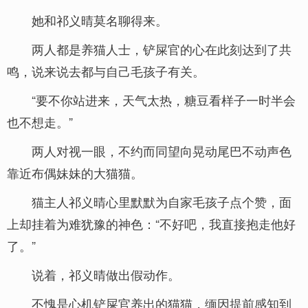
她和祁义晴莫名聊得来。
两人都是养猫人士，铲屎官的心在此刻达到了共
鸣，说来说去都与自己毛孩子有关。
“要不你站进来，天气太热，糖豆看样子一时半会
也不想走。”
两人对视一眼，不约而同望向晃动尾巴不动声色
靠近布偶妹妹的大猫猫。
猫主人祁义晴心里默默为自家毛孩子点个赞，面
上却挂着为难犹豫的神色：“不好吧，我直接抱走他好
了。”
说着，祁义晴做出假动作。
不愧是心机铲屎官养出的猫猫，缅因提前感知到