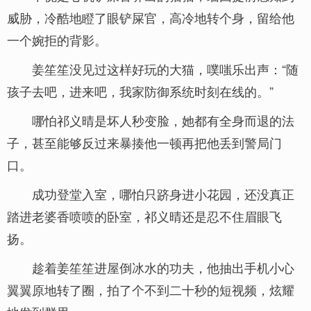
威胁，冷酷地瞪了眼铲屎官，高冷地转个身，留给他
一个婉拒的背影。
姜笙笙没见过这样好玩的大猫，噗嗤乐出声：“随
孩子去吧，进来吧，我家防御系统时刻在线的。”
哪怕祁义晴是坏人秒变脸，她都有全身而退的法
子，甚至能够反过来暴揍他一顿再把他丢到警局门
口。
成功登堂入室，哪怕只跻身进小花园，还没真正
踏进老婆香喷喷的卧室，祁义晴还是忍不住眉眼飞
扬。
趁着姜笙笙进屋倒冰水的功夫，他抽出手机小心
翼翼原地转了圈，拍了个不到二十秒的短视频，炫耀