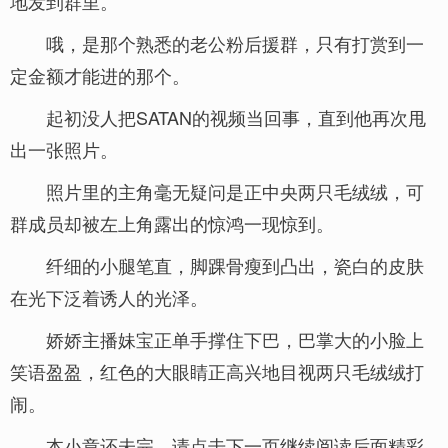
地发到群里。
哦，是那个熟悉的老公粉后援群，只有打赏到一
定金额才能进的那个。
起初没人把SATAN的视频当回事，直到他再次甩
出一张照片。
照片里的主角毫无疑问是正中央两只毛绒绒，可
群成员却被左上角露出的惊鸿一现惊到。
纤细的小腿笔直，脚踝骨瘦到凸出，瓷白的皮肤
在光下泛着诱人的光泽。
娇娇主播妹宝正单手撑住下巴，巴掌大的小脸上
笑语盈盈，红色的大眼睛正高兴地目视两只毛绒绒打
闹。
本小章还未完，请点击下一页继续阅读后面精彩