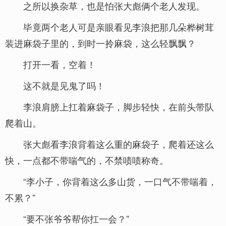
之所以换杂草，也是怕张大彪俩个老人发现。
毕竟两个老人可是亲眼看见李浪把那几朵桦树茸
装进麻袋子里的，到时一拎麻袋，这么轻飘飘？
打开一看，空着！
这不就是见鬼了吗！
李浪肩膀上扛着麻袋子，脚步轻快，在前头带队
爬着山。
张大彪看李浪背着这么重的麻袋子，爬着还这么
快，一点都不带喘气的，不禁啧啧称奇。
“李小子，你背着这么多山货，一口气不带喘着，
不累？”
“要不张爷爷帮你扛一会？”