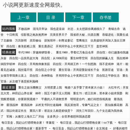
小说网更新速度全网最快。
上一章
目 录
下一章
存书签
站内强推
不败战神
混沌天帝诀
我也是皇叔
封总，太太想跟你离婚很久了
青铜古舟
诡
舍
十日终焉
综影视之炮灰抱男神
完美世界天子
我省府大秘，问鼎京圈
吞噬进化：我重生成
了北极狼
万历新明
灵田修仙
误煞琅环：剑尊追妻记
雪鹰领主
抗美援朝开局加入顶尖王牌
军
四合院：秦淮茹赖上我
重生鹿鼎记
开局同学会上中奖两亿五千万
盖世神医
经典收藏
年代1960：穿越南锣鼓巷，
重生1960，带着亿万食品仓库
四合院：你们越激动我越
兴奋
四合院一品良民赵大海
四合院：从1958开始
重生60带空间
四合院的躺赢人生
我在精神
病院学斩神
四合院：开局推倒秦淮茹
四合院：开局就王炸！一个别想跑
我不是戏神
港片：能
看见忠诚值，我丝毫不慌
四合院之小学堂
重生官场：开局迎娶副省长千金
医路官途
官场：美
女领导带我青云直上
四合院：杀神降临
开局同学会上中奖两亿五千万
四合院之平静生活
重生
官场：从京都下基层权利巅峰
最近更新
重生之娱乐圈教父
大明星爱上我
悔婚？反手娶了资本家大小姐！
火红年代：开发
北大荒，种田赶山养全家
86年：我五个嫂子没人照顾
重生70：猎王归来，资本家小姐求我娶
刚
觉醒透视眼，你要跟我退婚？
平庸的人不拯救世界
明明是合约，她们却想假戏真做
最强战
神
最强战神
最强战神
从村支书到仕途巅峰
我反派他哥，专薅气运之女！
医仙纵横花都
高
武：我以剑道证长生
重回八零：谁说女儿都是赔钱货？
消失三年回归，九个女总裁为我杀疯
了
军阀：从搬空上海兵工厂开始
女多男少：全世界都想和我谈恋爱
-
-
每日盲盒，我赶山打猎喂饱全家！ 李蒹葭
每日盲盒，我赶山打猎喂饱全家！txt下载
每日盲
-
-
盒，我赶山打猎喂饱全家！最新章节
每日盲盒，我赶山打猎喂饱全家！全文阅读
好看的都市