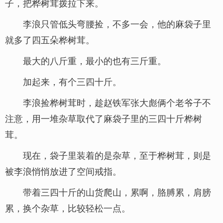
子，把桦树茸拨拉下来。
李浪只管低头弯腰捡，不多一会，他的麻袋子里
就多了四五朵桦树茸。
最大的八斤重，最小的也有三斤重。
加起来，有个三四十斤。
李浪捡桦树茸时，趁赵铁军张大彪俩个老爷子不
注意，用一堆杂草取代了麻袋子里的三四十斤桦树
茸。
现在，袋子里装着的是杂草，至于桦树茸，则是
被李浪悄悄放进了空间戒指。
带着三四十斤的山货爬山，累啊，胳膊累，肩膀
累，换个杂草，比较轻松一点。