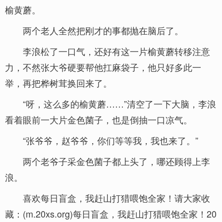
榆黄蘑。
两个老人全然把刚才的事都抛在脑后了。
李浪松了一口气，还好有这一片榆黄蘑转移注意
力，不然张大爷硬要帮他扛麻袋子，他只好多此一
举，再把桦树茸换回来了。
“呀，这么多的榆黄蘑……”清空了一下大脑，李浪
看着眼前一大片金色菌子，也是倒抽一口凉气。
“张爷爷，赵爷爷，你们等等我，我也来了。”
两个老爷子采金色菌子都上头了，哪还顾得上李
浪。
喜欢每日盲盒，我赶山打猎喂饱全家！请大家收
藏：(m.20xs.org)每日盲盒，我赶山打猎喂饱全家！20