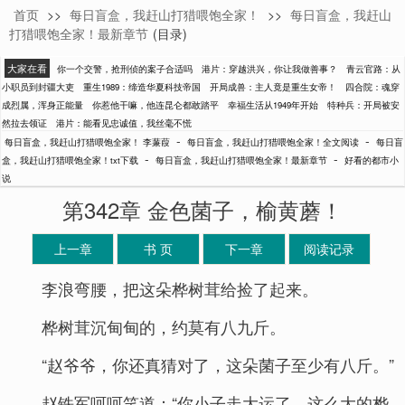
首页
>>
每日盲盒，我赶山打猎喂饱全家！
>>
每日盲盒，我赶山
李蒹葭
打猎喂饱全家！最新章节
(目录)
大家在看
你一个交警，抢刑侦的案子合适吗
港片：穿越洪兴，你让我做善事？
青云官路：从
小职员到封疆大吏
重生1989：缔造华夏科技帝国
开局成兽：主人竟是重生女帝！
四合院：魂穿
成烈属，浑身正能量
你惹他干嘛，他连昆仑都敢踏平
幸福生活从1949年开始
特种兵：开局被安
然拉去领证
港片：能看见忠诚值，我丝毫不慌
-
-
每日盲盒，我赶山打猎喂饱全家！ 李蒹葭
每日盲盒，我赶山打猎喂饱全家！全文阅读
每日盲
-
-
盒，我赶山打猎喂饱全家！txt下载
每日盲盒，我赶山打猎喂饱全家！最新章节
好看的都市小
说
第342章 金色菌子，榆黄蘑！
上一章
书 页
下一章
阅读记录
李浪弯腰，把这朵桦树茸给捡了起来。
桦树茸沉甸甸的，约莫有八九斤。
“赵爷爷，你还真猜对了，这朵菌子至少有八斤。”
赵铁军呵呵笑道：“你小子走大运了，这么大的桦