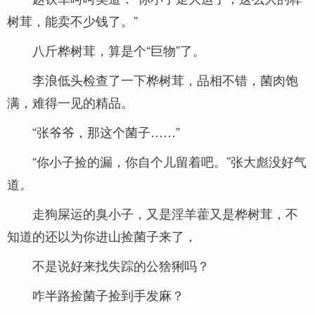
树茸，能卖不少钱了。”
八斤桦树茸，算是个“巨物”了。
李浪低头检查了一下桦树茸，品相不错，菌肉饱
满，难得一见的精品。
“张爷爷，那这个菌子……”
“你小子捡的漏，你自个儿留着吧。”张大彪没好气
道。
走狗屎运的臭小子，又是淫羊藿又是桦树茸，不
知道的还以为你进山捡菌子来了，
不是说好来找失踪的公猞猁吗？
咋半路捡菌子捡到手发麻？