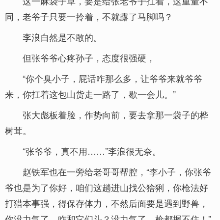
这一麻袋子草，要是给张老爷子扛着，这重量不
同，老爷子只要一拎着，不就露了马脚吗？
李浪自然是不敢的。
但张爷爷心疼孙子，态度很强硬，
“你个臭小子，屁话咋那么多，让爷爷来就爷爷
来，你扛着这包山货走一路了，歇一会儿。”
张大彪板着脸，作势向前，要去拿那一袋子的桦
树茸。
“张爷爷，真不用……”李浪很无奈。
赵铁军也在一旁给老哥哥帮腔，“李小子，你张爷
爷也是为了你好，咱们这趟进山找公猞猁，你枪法好
打猎本事强，得保存体力，不然后面要是遇到野兽，
你没力气了，咋和它们斗？没力气了，枪都握不住！”