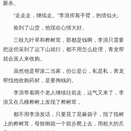
厮杀。
“走走走，继续走。”李浪挥着手臂，热情似火。
捡到了山货，他现在心情大好。
三枝九叶草和桦树茸，那都是钱啊，李浪只需要
把这些采到了运下山就行，都不用怎么处理，青龙帮
就会派人来收购。
虽然他是帮派二当家，但公是公，私是私，青龙
帮找他收购药材，是要掏钱的。
李浪带着两个老人继续往前走，运气又来了，李
浪又在几棵桦树上发现了桦树茸，
都不用李浪发话，只要晃了晃麻袋子，指了指树
上的桦树茸，母猞猁就一个箭步爬上去，用粗大的爪