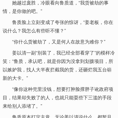
她越过庞胜，冷眼看向鲁质道，“我货被劫的事
情，是你做的吧。”
鲁质脸上立刻变成了夸张的惊讶，“姜老板，你在
说什么？我怎么有些听不懂？”
“你什么货被劫了，又是何人在故意为难你？”
姜以清一副“别装了，我已经全部看穿了”的模样冷
笑：“鲁质，承认吧，就是你因为没拿到划拨项目，所
以嫉妒我，找人大半夜拦截我的货，还砸烂我五台崭
新的大卡。”
“像你这种兜里没钱，想要打肿脸撑胖子讹政府项
目，结果却失败了的人，也就只能耍些下三滥的手段
来给别人添堵了。”
鲁质原本打定主意，无论姜以清说什么，都暂且