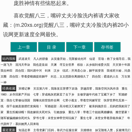
庞胜神情有些恼怒起来。
喜欢觉醒八三，嘴碎丈夫冷脸洗内裤请大家收
藏：(m.20xs.org)觉醒八三，嘴碎丈夫冷脸洗内裤20小
说网更新速度全网最快。
上一章
目 录
下一章
存书签
站内强推
武道凌天
凡人的骄傲
从笑傲开始，无限被动光环
仙逆
官场：救了女领导后，我
一路飞升
混沌天帝诀
我也是皇叔
天渊
寻宝全世界
权欲：从乡镇到省委大院
天灾第十年跟
我去种田
四合院：我叫易中河
剑来
汉乡
综武：开局圣心诀，躺平就变强
我省府大秘，问鼎
京圈
四合院：带着娄晓娥提前躺平
封总，太太想跟你离婚很久了
四合院：霸道的人生
万古第
一神
经典收藏
宋檀记事
灾后第六年，我靠发豆芽攒下农场
穿越四零，我靠空间兴风作浪
重生
1983：从夺回家产开始
七零：穿成炮灰把家卖了去下乡
女修穿越年代收了宝藏下乡了
军婚娇
宠：我在七零修仙强国
我曝光前世惊炸全网
七零小孤女，带着空间嫁军官
快穿世界吃瓜第一
线
假千金她直接摆烂发疯啦！
军婚超甜：高冷糙汉又被撩哭了
被亲妈抛弃后，后妈把我捡回了
家
重生拒戴绿帽！我改嫁前夫死对头
引她放纵
重生八零：带着三个姐姐离婚赚钱
搬空婆家！
随军被骗婚嫁你死对头
穿书七零：末世女神带空间玩疯了
重生七零，末世女带着异能杀疯了
年
代甜炸了：寡妇她男人回来啦
最近更新
知温赴寒
主母变豪门后妈，靠武力征服全家
京婚缠欢
妹宝随爸入赘，反被继兄们