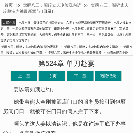
首页
>>
觉醒八三，嘴碎丈夫冷脸洗内裤
>>
觉醒八三，嘴碎丈夫
我的听寒竹
冷脸洗内裤最新章节
(目录)
大家在看
七零空间，最强兵王的神医俏媳妇
六零：爸妈死后给我留下巨额遗产
七零之悍妇当
家
重生七零夺回巨额家产后她随军了
魔眼小神医
七零随军，穿越闪婚军官后赢麻了
军婚后
爱：穿到和糙汉军官离婚前
大婚当天，假千金改嫁世界首富了
乖一点，再跑弄哭你
沈总！您抛
弃的奶宝月入百万了！
-
-
觉醒八三，嘴碎丈夫冷脸洗内裤 我的听寒竹
觉醒八三，嘴碎丈夫冷脸洗内裤全文阅读
觉醒八
-
-
三，嘴碎丈夫冷脸洗内裤txt下载
觉醒八三，嘴碎丈夫冷脸洗内裤最新章节
好看的现言小说
第524章 单刀赴宴
上一章
书 页
下一章
阅读记录
姜以清如期赴约。
她带着熊大全刚被酒店门口的服务员接引到包厢
房间门口，就被守在门口的俩人拦了下来。
领头的这人姜以清认识，他是在许涛手底下办事
的人，名字叫做陈俊辉。