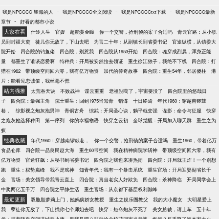
-
-
-
我是NPCCCC 望海的人
我是NPCCCC全文阅读
我是NPCCCCtxt下载
我是NPCCCC最新
-
章节
好看的都市小说
大家在看
仕途人生
官媛
超能黄金瞳
你一个交警，抢刑侦的案子合适吗
青云官路：从小职
员到封疆大吏
徒儿你无敌了，下山去吧
为官二十年：从副镇长到省委书记
官途纵横，从镇委大
院开始
四合院的钓鱼佬
四合院，别惹我
四合院从1953开始
四合院：魂穿成烈属，浑身正能
量
都重生了谁谈恋爱啊
特种兵：开局被安然拉去领证
重生徐江独子，我绝不下线
四合院：打
猎在1962
带顶级空间回六零，我有亿万物资
加代的传奇故事
四合院：重生54年，邻居傻柱
港
片：能看见忠诚值，我丝毫不慌
站内强推
太荒吞天诀
不败战神
谍云重重
老祖别苟了，宇宙要没了
四合院里的悠哉日
子
四合院：最强主角
院士重生：回到1975当知青
猎谍
十日终焉
年代1960：穿越南锣鼓
巷，
综影视之炮灰抱男神
青铜古舟
综武：开局圣心诀，躺平就变强
谍影：命令与征服
快穿
之炮灰她选择种田
第一序列
你的幸福物语
快穿之云初
全球觉醒：开局加入聊天群
重生之为
蚁
经典收藏
年代1960：穿越南锣鼓巷，
你一个交警，抢刑侦的案子合适吗
重生1960，带着亿万
食品仓库
四合院一品良民赵大海
重生60带空间
我在精神病院学斩神
带顶级空间回六零，我有
亿万物资
官途狂飙：从秘书到省委书记
四合院之我也来凑热闹
四合院：开局就王炸！一个别想
跑
重生：权势巅峰
我不是戏神
知青年代：我有一个暴击系统
重生官场：开局迎娶副省长千
金
官场：美女领导带我青云直上
四合院：真当老实人好欺负
四合院：杀神降临
开局同学会上
中奖两亿五千万
四合院之平静生活
重生官场：从京都下基层权利巅峰
最近更新
双胞胎萝莉上门，她妈病娇女教授
重生之娱乐圈教父
我的大小魔女
大明星爱上
我
孽徒你无敌了，下山找你七个师姐去吧
快穿：短命炮灰不死了
美女总裁，请上车
五十年