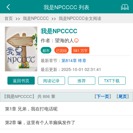
我是NPCCCC 列表
首页
>>
我是NPCCCC
>>
我是NPCCCC全文阅读
我是NPCCCC
作者：
望海的人
都市
已完结
581 万字
最新章节：
第814章 终章
最后更新：2025-10-01 02:31:41
返回书页
阅读记录
推荐
TXT下载
【我是NPCCCC】 共 806 章
【
下一页
】 【
尾页
】
第1章 兄弟，我在打电话呢
第2章 嘛，这里有个人羊癫疯发作了