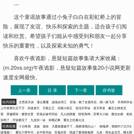
---
这个童谣故事通过小兔子白白在彩虹桥上的冒
险，展现了友谊、快乐和探索的主题，适合孩子们阅
读和欣赏。希望孩子们能从中感受到和朋友一起分享
快乐的重要性，以及探索未知的勇气！
喜欢午夜诡影，悬疑短篇故事集请大家收藏：
(m.20xs.org)午夜诡影，悬疑短篇故事集20小说网更新
速度全网最快。
上一章
目 录
下一章
存书签
站内强推
太荒吞天诀
谍云重重
战场合同工
官场：救了女领导后，我一路飞升
开局同学会
上中奖两亿五千万
武道凌天
万相之王
贞观小闲王
混沌天帝诀
逆天帝皇
赌石之财色无
双
穿越星际：妻荣夫贵
官场从秘书开始
凡人的骄傲
惊世凤鸣：至尊大小姐
最佳女婿
老祖
别苟了，宇宙要没了
九龙归一诀
宋檀记事
重生之狂暴火法
经典收藏
十日终焉
龙族
诡舍
大案疑案破不了，国家请我出山！
御鬼师：我契约了亿只S
级鬼物！
重生六零年代，从中医开始
百鬼末世：我成了最强御鬼师
九叔：简化金光咒，晒太阳