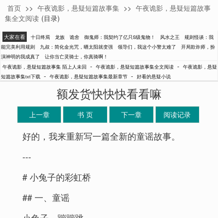
首页
>>
午夜诡影，悬疑短篇故事集
>>
午夜诡影，悬疑短篇故事
陌上人未回
集全文阅读
(目录)
大家在看
十日终焉
龙族
诡舍
御鬼师：我契约了亿只S级鬼物！
风水之王
规则怪谈：我
能完美利用规则
九叔：简化金光咒，晒太阳就变强
领导们，我这个小警太难了
开局欺诈师，扮
演神明的我成真了
让你当亡灵骑士，你真骑啊！
-
-
午夜诡影，悬疑短篇故事集 陌上人未回
午夜诡影，悬疑短篇故事集全文阅读
午夜诡影，悬疑
-
-
短篇故事集txt下载
午夜诡影，悬疑短篇故事集最新章节
好看的悬疑小说
额发货快快快看看嘛
上一章
书 页
下一章
阅读记录
好的，我来重新写一篇全新的童谣故事。
---
# 小兔子的彩虹桥
## 一、童谣
小兔子，蹦蹦跳，