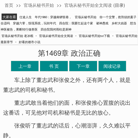
首页
>>
官场从秘书开始
>>
官场从秘书开始全文阅读
(目录)
老冰棍
大家在看
仕途人生
年代1960：穿越南锣鼓巷，
官场从秘书开始
你一个交警，抢刑侦的案子
合适吗
穿越六零，惊现系统，玩转年代
四合院：我要扛起这个家
诸神愚戏
乡村大凶器
想当
神医被告，果断转行做兽医
四合院我何雨柱是厨神
-
-
-
官场从秘书开始 老冰棍
官场从秘书开始全文阅读
官场从秘书开始txt下载
官场从秘书开始
-
最新章节
好看的都市小说
第1469章 政治正确
上一章
书 页
下一章
阅读记录
车上除了董志武和张俊之外，还有两个人，就是
董志武的司机和秘书。
董志武敢当着他们的面，和张俊推心置腹的说出
这番话，可见他对司机和秘书是无比的放心。
张俊听了董志武的话后，心潮澎湃，久久难以平
静。