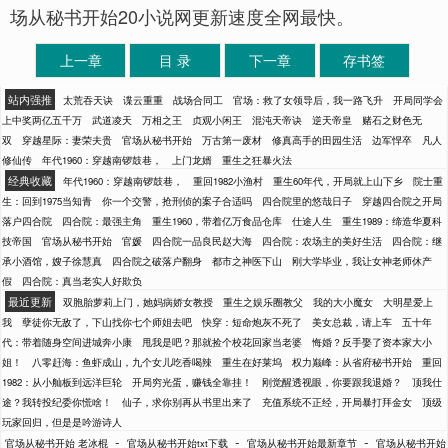
场从秘书开始20小说网更新速度全网最快。
上一章
目 录
下一章
存书签
站内强推
太荒吞天诀
谍云重重
战场合同工
官场：救了女领导后，我一路飞升
开局同学会
上中奖两亿五千万
武道凌天
万相之王
贞观小闲王
混沌天帝诀
逆天帝皇
赌石之财色无
双
穿越星际：妻荣夫贵
官场从秘书开始
万古第一废材
修真高手的田园生活
边军悍卒
凡人
修仙传
年代1960：穿越南锣鼓巷，
上门龙婿
重生之狂暴火法
经典收藏
年代1960：穿越南锣鼓巷，
重回1982小渔村
重生60年代，开局就上山下乡
院士重
生：回到1975当知青
你一个交警，抢刑侦的案子合适吗
四合院里的悠哉日子
穿越四合院之开局
落户四合院
四合院：最强主角
重生1960，带着亿万食品仓库
仕途人生
重生1989：缔造华夏科
技帝国
官场从秘书开始
官媛
四合院一品良民赵大海
四合院：农场主的美好生活
四合院：继
承小酒馆，嫂子徐慧真
四合院之破落户翻身
都市之神医下山
刚大学毕业，我让女神老师休产
假
四合院：真当老实人好欺负
最近更新
双胞胎萝莉上门，她妈病娇女教授
重生之娱乐圈教父
我的大小魔女
大明星爱上
我
孽徒你无敌了，下山找你七个师姐去吧
快穿：短命炮灰不死了
美女总裁，请上车
五十年
代：带着随身空间进城奔小康
甩我是吧？那就捡个校花回家当老婆
悔婚？反手娶了资本家大小
姐！
八零赶海：鱼虾成山，九个女儿吃香喝辣
重生在好莱坞
权力巅峰：从省府秘书开始
重回
1982：从小舢板到远洋巨轮
开局穷光蛋，赚钱全靠挂！
刚觉醒透视眼，你要跟我退婚？
顶我仕
途？我转投纪委你慌啥！
仙子，求你别再从书里出来了
充值系统不正经，开局暴打拜金女
顶级
玩家回归，但是是吟游诗人
-
-
-
官场从秘书开始 老冰棍
官场从秘书开始txt下载
官场从秘书开始最新章节
官场从秘书开始