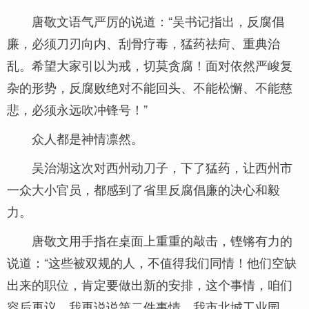
唐敬文语气严厉的说道：“吴书记指出，反腐倡
廉，必须刀刃向内、刮骨疗毒，猛药祛疴、重典治
乱。希望大家引以为戒，切莫贪腐！面对依然严峻复
杂的形势，反腐败绝对不能回头、不能松懈、不能慈
悲，必须永远吹冲锋号！”
众人都是神情凛然。
吴治湖这次对西州动刀子，下了猛药，让西州市
一众大小官员，都感到了省里反腐倡廉的决心和毅
力。
唐敬文用手指在桌面上重重的敲击，铿锵有力的
说道：“这些被双规的人，不值得我们同情！他们空缺
出来的职位，肯定要做出新的安排，这个事情，咱们
容后再议。我再说说第二件事情。我市北城工业园