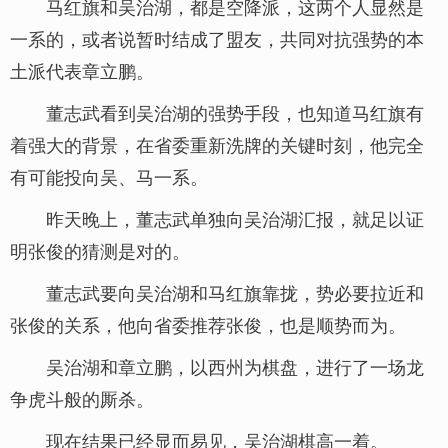
马红旗和吴治湖，都是空降派，这两个人显然是
一系的，或者说暂时结成了盟友，共同对抗强势的本
土派代表章立鹏。
董志武看到吴治湖的强势手段，也知道马红旗有
着强大的背景，在省委重新洗牌的关键时刻，他完全
有可能投向吴、马一系。
昨天晚上，董志武单独向吴治湖汇报，就足以证
明张俊的猜测是对的。
董志武要向吴治湖和马红旗靠拢，势必要拉近和
张俊的关系，他向省委推荐张俊，也是顺势而为。
吴治湖和章立鹏，以西州为棋盘，进行了一场龙
争虎斗般的厮杀。
现在结果已经显而易见，吴治湖棋高一着。