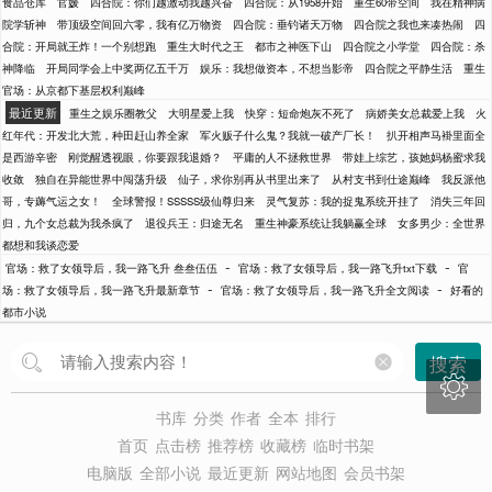
食品仓库
官媛
四合院：你们越激动我越兴奋
四合院：从1958开始
重生60带空间
我在精神病
院学斩神
带顶级空间回六零，我有亿万物资
四合院：垂钓诸天万物
四合院之我也来凑热闹
四
合院：开局就王炸！一个别想跑
重生大时代之王
都市之神医下山
四合院之小学堂
四合院：杀
神降临
开局同学会上中奖两亿五千万
娱乐：我想做资本，不想当影帝
四合院之平静生活
重生
官场：从京都下基层权利巅峰
最近更新
重生之娱乐圈教父
大明星爱上我
快穿：短命炮灰不死了
病娇美女总裁爱上我
火
红年代：开发北大荒，种田赶山养全家
军火贩子什么鬼？我就一破产厂长！
扒开相声马褂里面全
是西游辛密
刚觉醒透视眼，你要跟我退婚？
平庸的人不拯救世界
带娃上综艺，孩她妈杨蜜求我
收敛
独自在异能世界中闯荡升级
仙子，求你别再从书里出来了
从村支书到仕途巅峰
我反派他
哥，专薅气运之女！
全球警报！SSSSS级仙尊归来
灵气复苏：我的捉鬼系统开挂了
消失三年回
归，九个女总裁为我杀疯了
退役兵王：归途无名
重生神豪系统让我躺赢全球
女多男少：全世界
都想和我谈恋爱
-
-
官场：救了女领导后，我一路飞升 叁叁伍伍
官场：救了女领导后，我一路飞升txt下载
官
-
-
场：救了女领导后，我一路飞升最新章节
官场：救了女领导后，我一路飞升全文阅读
好看的
都市小说
搜索

书库
分类
作者
全本
排行
首页
点击榜
推荐榜
收藏榜
临时书架
电脑版
全部小说
最近更新
网站地图
会员书架