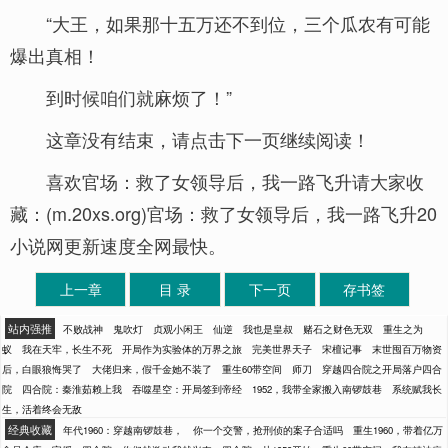
“大王，如果那十五万还不到位，三个瓜农有可能
爆出真相！
到时候咱们就麻烦了！”
这章没有结束，请点击下一页继续阅读！
喜欢官场：救了女领导后，我一路飞升请大家收
藏：(m.20xs.org)官场：救了女领导后，我一路飞升20
小说网更新速度全网最快。
上一章
目 录
下一页
存书签
站内强推
不败战神
鬼吹灯
贞观小闲王
仙逆
我也是皇叔
赌石之财色无双
重生之为
蚁
我在天牢，长生不死
开局作为实验体的万界之旅
完美世界天子
宋檀记事
末世囤百万物资
后，白眼狼悔哭了
大佬归来，假千金她不装了
重生60带空间
师刀
穿越四合院之开局落户四合
院
四合院：秦淮茹赖上我
吞噬星空：开局签到帝经
1952，我带全家搬入南锣鼓巷
系统赋我长
生，活着终会无敌
经典收藏
年代1960：穿越南锣鼓巷，
你一个交警，抢刑侦的案子合适吗
重生1960，带着亿万